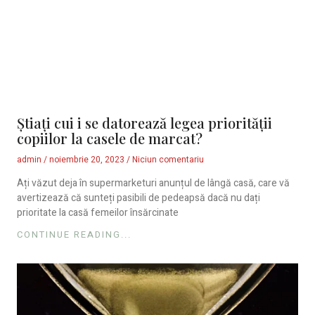
Știați cui i se datorează legea priorității
copiilor la casele de marcat?
admin
noiembrie 20, 2023
Niciun comentariu
Ați văzut deja în supermarketuri anunțul de lângă casă, care vă
avertizează că sunteți pasibili de pedeapsă dacă nu dați
prioritate la casă femeilor însărcinate
CONTINUE READING...