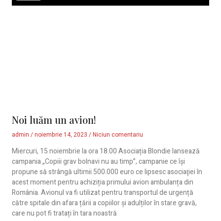
Noi luăm un avion!
admin
noiembrie 14, 2023
Niciun comentariu
Miercuri, 15 noiembrie la ora 18.00 Asociația Blondie lansează
campania „Copiii grav bolnavi nu au timp”, campanie ce își
propune să strângă ultimii 500.000 euro ce lipsesc asociaţiei în
acest moment pentru achiziția primului avion ambulanța din
România. Avionul va fi utilizat pentru transportul de urgență
către spitale din afara țării a copiilor și adulților în stare gravă,
care nu pot fi tratați în tara noastră