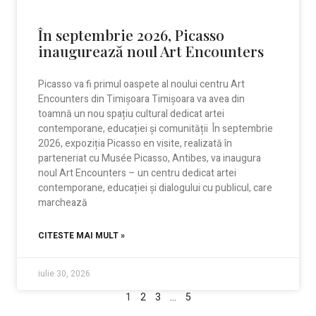
În septembrie 2026, Picasso
inaugurează noul Art Encounters
Picasso va fi primul oaspete al noului centru Art
Encounters din Timișoara Timișoara va avea din
toamnă un nou spațiu cultural dedicat artei
contemporane, educației și comunității În septembrie
2026, expoziția Picasso en visite, realizată în
parteneriat cu Musée Picasso, Antibes, va inaugura
noul Art Encounters – un centru dedicat artei
contemporane, educației și dialogului cu publicul, care
marchează
CITESTE MAI MULT »
iulie 30, 2026
1
2
3
…
5