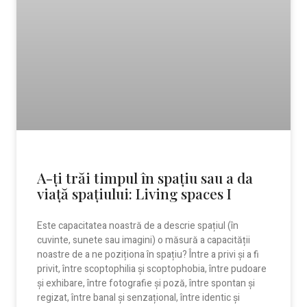
A-ți trăi timpul în spațiu sau a da
viață spațiului: Living spaces I
Este capacitatea noastră de a descrie spațiul (în
cuvinte, sunete sau imagini) o măsură a capacității
noastre de a ne poziționa în spațiu? Între a privi și a fi
privit, între scoptophilia și scoptophobia, între pudoare
și exhibare, între fotografie și poză, între spontan și
regizat, între banal și senzațional, între identic și