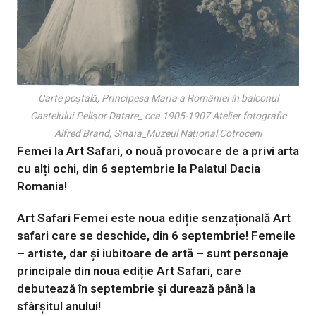
Carte poştală, Principesa Maria a României în balconul
Castelului Pelişor Datare_ cca 1905-1907 Atelier fotografic
Alfred Brand, Sinaia_Muzeul Național Cotroceni
Femei la Art Safari, o nouă provocare de a privi arta
cu alți ochi, din 6 septembrie la Palatul Dacia
Romania!
Art Safari Femei este noua ediție senzațională Art
safari care se deschide, din 6 septembrie!
Femeile
– artiste, dar și iubitoare de artă – sunt personaje
principale din noua ediție Art Safari, care
debutează în septembrie și durează până la
sfârșitul anului!