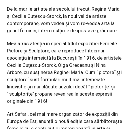
De la marile artiste ale secolului trecut, Regina Maria
și Cecilia Cuțescu-Storck, la noul val de artiste
contemporane, vom vedea și vom re-vedea arta la
genul feminin, într-o mulțime de ipostaze grăitoare
Mi-a atras atenția în special titlul expoziției Femeile
Pictore și Sculptore, care reproduce întocmai
asociația întemeiată la București în 1916, de
artistele
Cecilia Cuţescu-Storck, Olga Greceanu şi Nina
Arbore, cu susținerea Reginei Maria. Cum ˝pictore˝șți
sculptore˝sunt formulări mult mai întemeiate
lingvistic și mai plăcute auzului decât ˝pictorițe˝și
˝sculptorițe˝propune revenirea la aceste expresii
originale din 1916!
Art Safari, cel mai mare organizator de expoziții din
Europa de Est, anunță o nouă ediție care sărbătorește
femeile cu o contribuție impresionantă în arta și