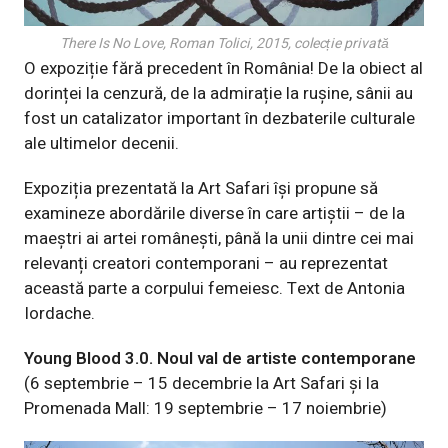
There Is No Love, Roman Tolici, 2015, colecție privată
O expoziție fără precedent în România! De la obiect al
dorinței la cenzură, de la admirație la rușine, sânii au
fost un catalizator important în dezbaterile culturale
ale ultimelor decenii.
Expoziția prezentată la Art Safari își propune să
examineze abordările diverse în care artiștii – de la
maeștri ai artei românești, până la unii dintre cei mai
relevanți creatori contemporani – au reprezentat
această parte a corpului femeiesc. Text de Antonia
Iordache.
Young Blood 3.0. Noul val de artiste contemporane
(6 septembrie – 15 decembrie la Art Safari și la
Promenada Mall: 19 septembrie – 17 noiembrie)