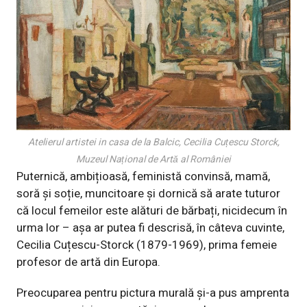
Atelierul artistei in casa de la Balcic, Cecilia Cuțescu Storck,
Muzeul Național de Artă al României
Puternică, ambițioasă, feministă convinsă, mamă,
soră și soție, muncitoare și dornică să arate tuturor
că locul femeilor este alături de bărbați, nicidecum în
urma lor – așa ar putea fi descrisă, în câteva cuvinte,
Cecilia Cuțescu-Storck (1879-1969), prima femeie
profesor de artă din Europa.
Preocuparea pentru pictura murală și-a pus amprenta