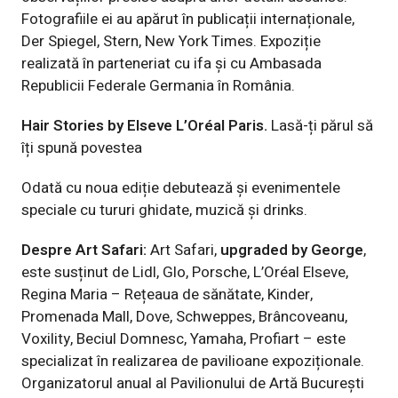
Fotografiile ei au apărut în publicații internaționale,
Der Spiegel, Stern, New York Times. Expoziție
realizată în parteneriat cu ifa și cu Ambasada
Republicii Federale Germania în România.
Hair Stories by Elseve L’Oréal Paris.
Lasă-ți părul să
îți spună povestea
Odată cu noua ediție debutează și evenimentele
speciale cu tururi ghidate, muzică și drinks.
Despre Art Safari:
Art Safari,
upgraded by George
,
este susținut de Lidl, Glo, Porsche, L’Or
é
al Elseve,
Regina Maria – Rețeaua de sănătate, Kinder,
Promenada Mall, Dove, Schweppes, Brâncoveanu,
Voxility, Beciul Domnesc, Yamaha, Profiart – este
specializat în realizarea de pavilioane expoziționale.
Organizatorul anual al Pavilionului de Artă București