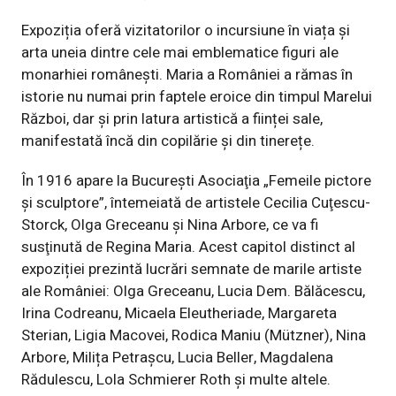
Expoziția oferă vizitatorilor o incursiune în viața și
arta uneia dintre cele mai emblematice figuri ale
monarhiei românești. Maria a României a rămas în
istorie nu numai prin faptele eroice din timpul Marelui
Război, dar și prin latura artistică a ființei sale,
manifestată încă din copilărie și din tinerețe.
În 1916 apare la Bucureşti Asociaţia „Femeile pictore
şi sculptore”, întemeiată de artistele Cecilia Cuţescu-
Storck, Olga Greceanu şi Nina Arbore, ce va fi
susţinută de Regina Maria. Acest capitol distinct al
expoziției prezintă lucrări semnate de marile artiste
ale României: Olga Greceanu, Lucia Dem. Bălăcescu,
Irina Codreanu, Micaela Eleutheriade, Margareta
Sterian, Ligia Macovei, Rodica Maniu (Mützner), Nina
Arbore, Milița Petrașcu, Lucia Beller, Magdalena
Rădulescu, Lola Schmierer Roth și multe altele.