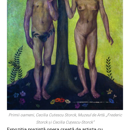
Primii oameni, Cecilia Cutescu Storck, Muzeul de Artă „Frederic
Storck și Cecilia Cuțescu-Storck”
Expoziția prezintă opera creată de artista cu