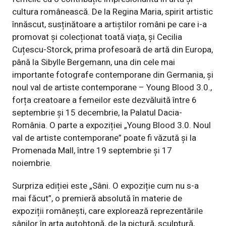
cultura românească. De la Regina Maria, spirit artistic
înnăscut, susținătoare a artiștilor români pe care i-a
promovat și colecționat toată viața, și Cecilia
Cuțescu-Storck, prima profesoară de artă din Europa,
până la Sibylle Bergemann, una din cele mai
importante fotografe contemporane din Germania, și
noul val de artiste contemporane – Young Blood 3.0.,
forța creatoare a femeilor este dezvăluită între 6
septembrie și 15 decembrie, la Palatul Dacia-
România. O parte a expoziției „Young Blood 3.0. Noul
val de artiste contemporane” poate fi văzută și la
Promenada Mall, între 19 septembrie și 17
noiembrie.
Surpriza ediției este „Sâni. O expoziție cum nu s-a
mai făcut”, o premieră absolută în materie de
expoziții românești, care explorează reprezentările
sânilor în arta autohtonă, de la pictură, sculptură,