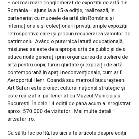
– cel mai mare conglomerat de expoziții de artă din
România – ajuns la a 15-a ediție, realizează, în
parteneriat cu muzeele de artă din România și
internaționale și colecționarii privați, ample expoziții
retrospective care își propun recuperarea valorilor de
patrimoniu. Având o puternică latură educaţională,
misiunea sa este de a apropia arta de public și de a
educa noile generații prin organizarea de ateliere de
artă pentru copii, tururi ghidate și expoziții de artă
contemporană în spații neconvenționale, cum ar fi
Aeroportul Henri Coandă sau metroul bucureștean.
Art Safari este proiect cultural național strategic și
este realizat în parteneriat cu Muzeul Municipiului
București. În cele 14 ediții de până acum a înregistrat
aprox. 570.000 de vizitatori. Mai multe detalii:
artsafari.ro
.
Ca să îți fac poftă, las aici alte articole despre ediții