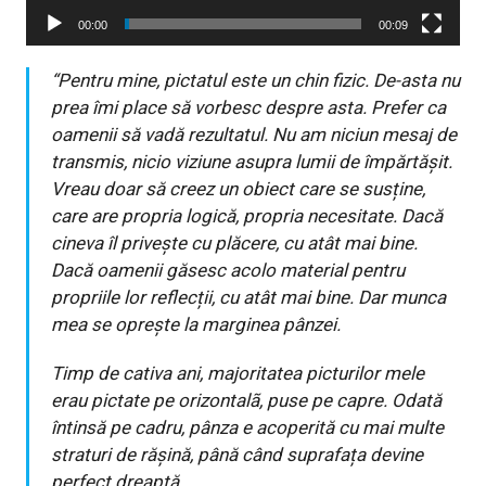
00:00
00:09
“Pentru mine, pictatul este un chin fizic. De-asta nu
prea îmi place să vorbesc despre asta. Prefer ca
oamenii să vadă rezultatul. Nu am niciun mesaj de
transmis, nicio viziune asupra lumii de împărtășit.
Vreau doar să creez un obiect care se susține,
care are propria logică, propria necesitate. Dacă
cineva îl privește cu plăcere, cu atât mai bine.
Dacă oamenii găsesc acolo material pentru
propriile lor reflecții, cu atât mai bine. Dar munca
mea se oprește la marginea pânzei.
Timp de cativa ani, majoritatea picturilor mele
erau pictate pe orizontalã, puse pe capre. Odată
întinsă pe cadru, pânza e acoperită cu mai multe
straturi de rășină, până când suprafața devine
perfect dreaptă.