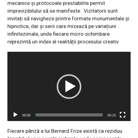
mecanice și protocoale prestabilite permit
imprevizibilului să se manifeste.
Vizitatorii sunt
invitați să navigheze printre formate monumentale și
hipnotice, dar și serii care mizează pe variațiuni
infinitezimale, unde fiecare micro-schimbare
reprezintă un index al realității procesului creativ.
Player
video
00:00
00:15
Fiecare pânză a lui Bernard Frize există ca reziduu