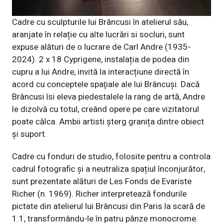
Cadre cu sculpturile lui Brâncusi în atelierul său,
aranjate în relație cu alte lucrări si socluri, sunt
expuse alături de o lucrare de Carl Andre (1935-
2024). 2 x 18 Cyprigene, instalația de podea din
cupru a lui Andre, invită la interacțiune directă în
acord cu
conceptele spaţiale ale lui Brâncuși. Dacă
Brâncusi îsi eleva piedestalele la rang de artă, Andre
le dizolvă cu totul, creând opere pe
care vizitatorul
poate călca. Ambii artisti șterg granița dintre obiect
și suport.
Cadre cu fonduri de studio, folosite pentru a
controla
cadrul fotografic și a neutraliza spațiul înconjurător,
sunt prezentate alături de Les Fonds de Evariste
Richer (n. 1969). Richer interpretează fondurile
pictate din atelierul lui Brâncusi din Paris la scară de
1:1, transformându-le în patru pânze monocrome.