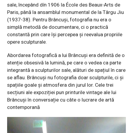
sale, începând dín 1906 la École des Beaux-Arts de
Paris, până la ansamblul monumental de la Târgu Jiu
(1937-38). Pentru Brâncuși, fotografia nu era o
simplă metodă de documentare, ci o practică
constantă prin care îşi percepea și reevalua propriile
opere sculpturale.
Abordarea fotografică a lui Brâncuși era definită de o
atenție obsesivă la lumină, pe care o vedea ca parte
integrantă a sculpturilor sale, alături de spațiul în care
se aflau. Brâncuși nu fotografia doar sculpturile, ci și
spațiile goale şi atmosfera din jurul lor. Cele trei
secțiuni ale expoziției pun printurile vintage ale lui
Brâncuși în conversație cu câte o lucrare de artă
contemporană