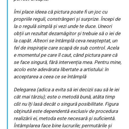
Îmi place ideea că pictura poate fi un joc cu
propriile reguli, constrângeri și surprize. Începi de
la o regulă simplă şi vezi unde te duce. Uneori
obții un rezultat dezamăgitor și trebuie să o iei de
la capăt. Alteori se întâmplă ceva neașteptat, un
fel de inspirație care scapă de sub control. Acela
e momentul pe care îl caut, când pictura pare că
se face singură, fără intervenția mea. Pentru mine,
acolo este adevărata libertate a artistului: în
acceptarea a ceea ce se întâmplă
Delegarea (adica a evita să iei decizii sau să le iei
cât mai târziu); este o metodă bună, atâta timp
cất nu îți lasă decât o singură posibilitate. Figura
obţinută este dependentă exclusiv de procedura
realizării ei, metoda este necesară și suficientă.
Întâmplarea face bine lucrurile; permutările și