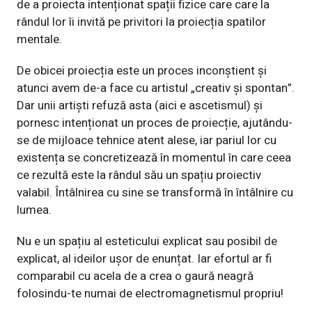
de a proiecta intenționat spații fizice care care la
rândul lor îi invită pe privitori la proiecția spatilor
mentale.
De obicei proiecția este un proces inconștient și
atunci avem de-a face cu artistul „creativ și spontan”.
Dar unii artiști refuză asta (aici e ascetismul) și
pornesc intenționat un proces de proiecție, ajutându-
se de mijloace tehnice atent alese, iar pariul lor cu
existența se concretizează în momentul în care ceea
ce rezultă este la rândul său un spațiu proiectiv
valabil. Întâlnirea cu sine se transformă în întâlnire cu
lumea.
Nu e un spațiu al esteticului explicat sau posibil de
explicat, al ideilor ușor de enunțat. Iar efortul ar fi
comparabil cu acela de a crea o gaură neagră
folosindu-te numai de electromagnetismul propriu!