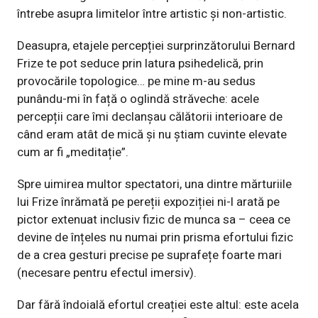
întrebe asupra limitelor între artistic și non-artistic.
Deasupra, etajele percepției surprinzătorului Bernard
Frize te pot seduce prin latura psihedelică, prin
provocările topologice… pe mine m-au sedus
punându-mi în față o oglindă străveche: acele
percepții care îmi declanșau călătorii interioare de
când eram atât de mică și nu știam cuvinte elevate
cum ar fi „meditație”.
Spre uimirea multor spectatori, una dintre mărturiile
lui Frize înrămată pe pereții expoziției ni-l arată pe
pictor extenuat inclusiv fizic de munca sa – ceea ce
devine de înțeles nu numai prin prisma efortului fizic
de a crea gesturi precise pe suprafețe foarte mari
(necesare pentru efectul imersiv).
Dar fără îndoială efortul creației este altul: este acela