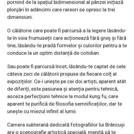
pornind de la spațiul bidimensional al pânzei inițiază
plonjări în adâncimi care rareori se opresc la trei
dimensiuni.
O călătorie care poate fi parcursă a la legere lăsându-
te în voia frumuseții care acționează fără greș și fără
tine, lăsându-te pradă formelor și culorilor pentru a te
conduce la un optim distanță de cotidian.
Sau poate fi parcursă încet, lăsându-te captat de cele
câteva zeci de călătorii propuse de fiecare colț al
expozițiilor. Ce-i unește pe cei doi artiști, aparent atât
de diferiți, este pasiunea și atenția pentru tehnică,
asceza perfecțiunii tehnice la modul kung fu, care
aparent te purifică de filosofia semnificațiilor, dar te
unește cu miezul infinit al lumii.
Camera subterană dedicată fotografiilor lui Brâncuși
are o scenografie artistică specială, menită să te