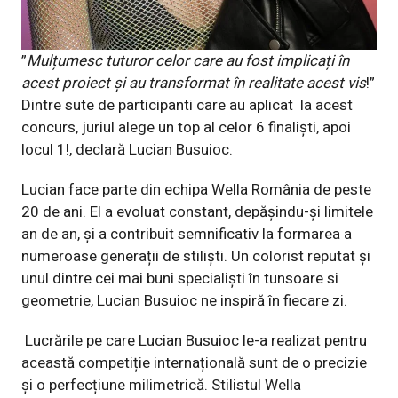
”
Mulțumesc tuturor celor care au fost implicați în
acest proiect și au transformat în realitate acest vis
!”
Dintre sute de participanti care au aplicat la acest
concurs, juriul alege un top al celor 6 finaliști, apoi
locul 1!, declară Lucian Busuioc.
Lucian face parte din echipa Wella România de peste
20 de ani. El a evoluat constant, depășindu-și limitele
an de an, și a contribuit semnificativ la formarea a
numeroase generații de stiliști. Un colorist reputat și
unul dintre cei mai buni specialiști în tunsoare si
geometrie, Lucian Busuioc ne inspiră în fiecare zi.
Lucrările pe care Lucian Busuioc le-a realizat pentru
această competiție internațională sunt de o precizie
și o perfecțiune milimetrică. Stilistul Wella