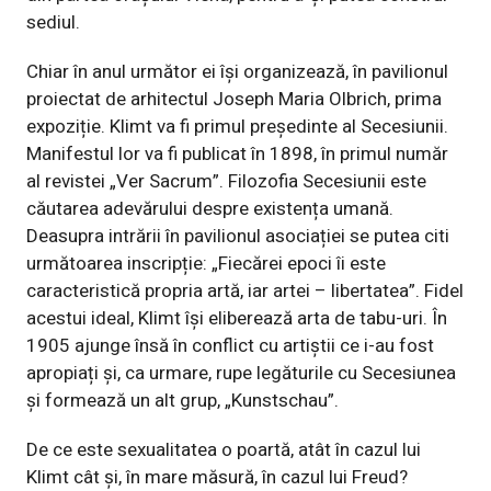
sediul.
Chiar în anul următor ei își organizează, în pavilionul
proiectat de arhitectul
Joseph Maria Olbrich
, prima
expoziție. Klimt va fi primul președinte al Secesiunii.
Manifestul lor va fi publicat în
1898
, în primul număr
al revistei „Ver Sacrum”. Filozofia Secesiunii este
căutarea adevărului despre existența umană.
Deasupra intrării în pavilionul asociației se putea citi
următoarea inscripție: „Fiecărei epoci îi este
caracteristică propria artă, iar artei – libertatea”. Fidel
acestui ideal, Klimt își eliberează arta de tabu-uri. În
1905
ajunge însă în conflict cu artiștii ce i-au fost
apropiați și, ca urmare, rupe legăturile cu Secesiunea
și formează un alt grup, „Kunstschau”.
De ce este sexualitatea o poartă, atât în cazul lui
Klimt cât și, în mare măsură, în cazul lui Freud?