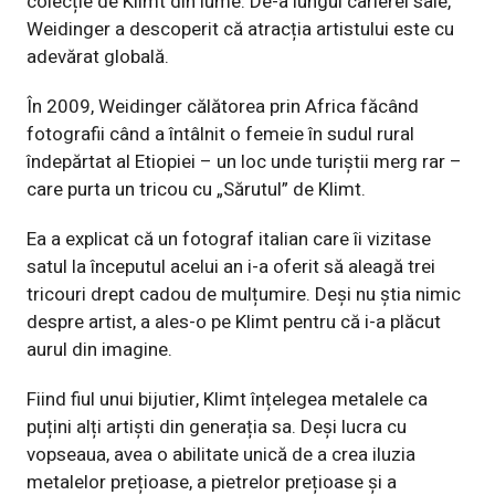
colecție de Klimt din lume. De-a lungul carierei sale,
Weidinger a descoperit că atracția artistului este cu
adevărat globală.
În 2009, Weidinger călătorea prin Africa făcând
fotografii când a întâlnit o femeie în sudul rural
îndepărtat al Etiopiei – un loc unde turiștii merg rar –
care purta un tricou cu „Sărutul” de Klimt.
Ea a explicat că un fotograf italian care îi vizitase
satul la începutul acelui an i-a oferit să aleagă trei
tricouri drept cadou de mulțumire. Deși nu știa nimic
despre artist, a ales-o pe Klimt pentru că i-a plăcut
aurul din imagine.
Fiind fiul unui bijutier, Klimt înțelegea metalele ca
puțini alți artiști din generația sa. Deși lucra cu
vopseaua, avea o abilitate unică de a crea iluzia
metalelor prețioase, a pietrelor prețioase și a