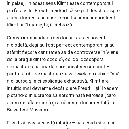
în peisaj. În acest sens Klimt este contemporanul
perfect al lui Freud: ei admit că se pot deschide spre
acest domeniu pe care Freud l-a numit inconștient.
Klimt nu îl numește, îl pictează.
Cumva independent (cei doi nu s-au cunoscut
niciodată, deși au fost perfect contemporani și au
stârnit fiecare cantitatea sa de controverse în Viena
de la pragul dintre secole), cei doi descoperă
sexualitatea ca poartă spre acest necunoscut –
pentru ambii sexualitatea se va revela ca nefiind însă
nici sursa și nici explicație exhaustivă. Klimt are
intuiția mai devreme decât o are Freud – și îl vedem
pictând-o în lucrarea sa neterminată Mireasa (care
acum se află expusă și amănunțit documentată la
Belvedere Museum.
Freud vă avea această intuiție – sau cred că e mai