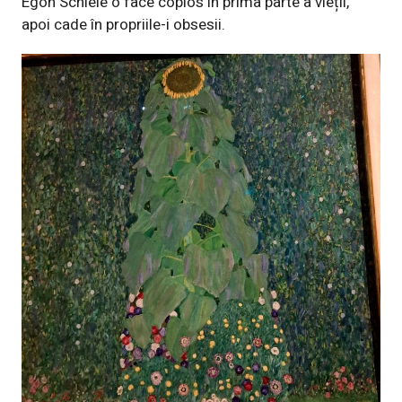
Egon Schiele o face copios în prima parte a vieții,
apoi cade în propriile-i obsesii.