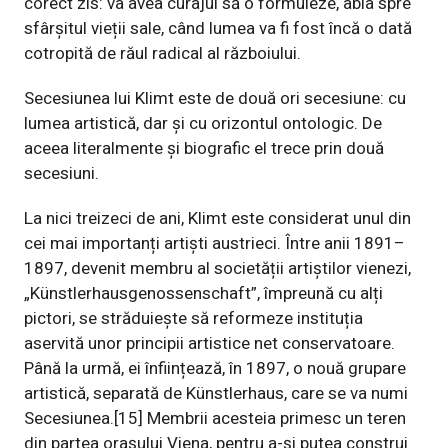
corect zis: va avea curajul să o formuleze, abia spre
sfârșitul vieții sale, când lumea va fi fost încă o dată
cotropită de răul radical al războiului.
Secesiunea lui Klimt este de două ori secesiune: cu
lumea artistică, dar și cu orizontul ontologic. De
aceea literalmente și biografic el trece prin două
secesiuni.
La nici treizeci de ani, Klimt este considerat unul din
cei mai importanți artiști austrieci. Între anii
1891
–
1897
, devenit membru al societății artiștilor vienezi,
„Künstlerhausgenossenschaft”, împreună cu alți
pictori, se străduiește să reformeze instituția
aservită unor principii artistice net conservatoare.
Până la urmă, ei înființează, în
1897
, o nouă grupare
artistică, separată de Künstlerhaus, care se va numi
Secesiunea
.
[15]
Membrii acesteia primesc un teren
din partea orașului Viena, pentru a-și putea construi