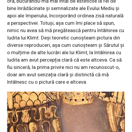
oră, bucurându-mă mai întăi de esteticile la fel de
bine înrădăcinate și semnalizate ale Evului Mediu și
apoi ale Imperiului, încorporând ordinea zisă naturală
a perspectivei. Totuși, așa cum îmi place să spun,
nimic nu avea să mă pregătească pentru întâlnirea cu
Iudita lui Klimt. Deși teoretic cunoșteam pictura din
diverse reproduceri, așa cum cunoșteam și Sărutul și
o mulțime de alte lucrări ale lui Klimt, la întâlnirea cu
Iudita am avut percepția clară că este altceva. Ca să
fiu sinceră, la prima privire nici nu am recunoscut-o,
doar am avut senzația clară și distinctă că mă
întâlnesc cu o pictură care e altceva.