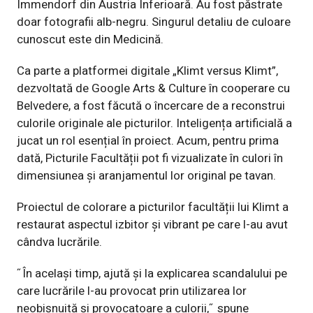
Immendorf din Austria Inferioară. Au fost păstrate
doar fotografii alb-negru. Singurul detaliu de culoare
cunoscut este din Medicină.
Ca parte a platformei digitale „Klimt versus Klimt”,
dezvoltată de Google Arts & Culture în cooperare cu
Belvedere, a fost făcută o încercare de a reconstrui
culorile originale ale picturilor. Inteligența artificială a
jucat un rol esențial în proiect. Acum, pentru prima
dată, Picturile Facultății pot fi vizualizate în culori în
dimensiunea și aranjamentul lor original pe tavan.
Proiectul de colorare a picturilor facultății lui Klimt a
restaurat aspectul izbitor și vibrant pe care l-au avut
cândva lucrările.
˝În același timp, ajută și la explicarea scandalului pe
care lucrările l-au provocat prin utilizarea lor
neobișnuită și provocatoare a culorii,˝ spune