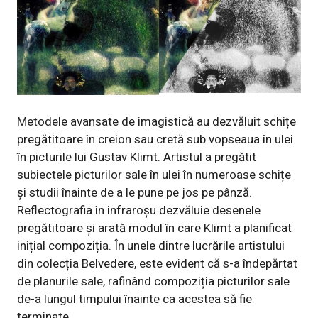
Metodele avansate de imagistică au dezvăluit schițe
pregătitoare în creion sau cretă sub vopseaua în ulei
în picturile lui Gustav Klimt. Artistul a pregătit
subiectele picturilor sale în ulei în numeroase schițe
și studii înainte de a le pune pe jos pe pânză.
Reflectografia în infraroșu dezvăluie desenele
pregătitoare și arată modul în care Klimt a planificat
inițial compoziția. În unele dintre lucrările artistului
din colecția Belvedere, este evident că s-a îndepărtat
de planurile sale, rafinând compoziția picturilor sale
de-a lungul timpului înainte ca acestea să fie
terminate.