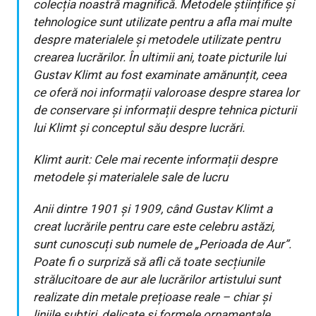
colecția noastră magnifică. Metodele științifice și
tehnologice sunt utilizate pentru a afla mai multe
despre materialele și metodele utilizate pentru
crearea lucrărilor. În ultimii ani, toate picturile lui
Gustav Klimt au fost examinate amănunțit, ceea
ce oferă noi informații valoroase despre starea lor
de conservare și informații despre tehnica picturii
lui Klimt și conceptul său despre lucrări.
Klimt aurit: Cele mai recente informații despre
metodele și materialele sale de lucru
Anii dintre 1901 și 1909, când Gustav Klimt a
creat lucrările pentru care este celebru astăzi,
sunt cunoscuți sub numele de „Perioada de Aur”.
Poate fi o surpriză să afli că toate secțiunile
strălucitoare de aur ale lucrărilor artistului sunt
realizate din metale prețioase reale – chiar și
liniile subțiri, delicate și formele ornamentale.