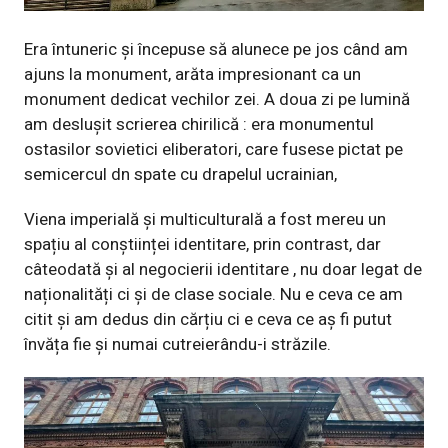
Era întuneric și începuse să alunece pe jos când am
ajuns la monument, arăta impresionant ca un
monument dedicat vechilor zei. A doua zi pe lumină
am deslușit scrierea chirilică : era monumentul
ostasilor sovietici eliberatori, care fusese pictat pe
semicercul dn spate cu drapelul ucrainian,
Viena imperială și multiculturală a fost mereu un
spațiu al conștiinței identitare, prin contrast, dar
câteodată și al negocierii identitare , nu doar legat de
naționalități ci și de clase sociale. Nu e ceva ce am
citit și am dedus din cărțiu ci e ceva ce aș fi putut
învăța fie și numai cutreierându-i străzile.