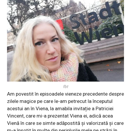
fbt
Am povestit în episoadele vieneze precedente despre
zilele magice pe care le-am petrecut la începutul
acestui an în Viena, la amabila invitație a Patriciei
Vincent, care mi-a prezentat Viena ei, adică acea
Vienă în care se simte adăpostită și valorizată și care
m-a însoțit în multe din periplurile mele pe străzi în