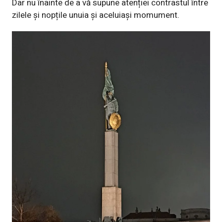
Dar nu înainte de a vă supune atenției contrastul între
zilele și nopțile unuia și aceluiași momument.