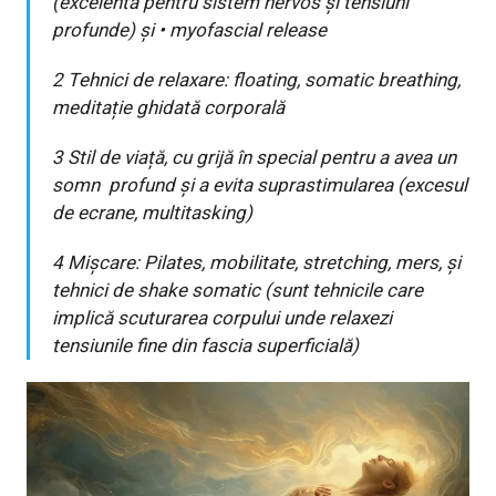
(excelentă pentru sistem nervos și tensiuni
profunde) și
•
myofascial release
2 Tehnici de relaxare: floating, somatic breathing,
meditație ghidată corporală
3 Stil de viață, cu grijă în special pentru a avea un
somn
profund și a evita suprastimularea (excesul
de ecrane, multitasking)
4 Mișcare: Pilates, mobilitate, stretching, mers, și
tehnici de shake somatic (sunt tehnicile care
implică scuturarea corpului unde relaxezi
tensiunile fine din fascia superficială)