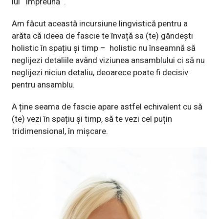
lui ˝împreună˝.
Am făcut această incursiune lingvistică pentru a
arăta că ideea de fascie te învață sa (te) gândești
holistic în spațiu și timp –
holistic nu înseamnă să
neglijezi detaliile având viziunea ansamblului ci să nu
neglijezi niciun detaliu, deoarece poate fi decisiv
pentru ansamblu.
A ține seama de fascie apare astfel echivalent cu să
(te) vezi în spațiu și timp, să te vezi cel puțin
tridimensional, în mișcare.