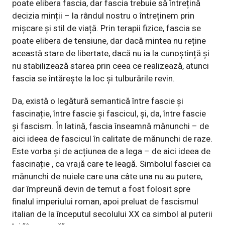
poate elibera fascia, dar fascia trebuie să întrețină
decizia minții – la rândul nostru o întreținem prin
mișcare și stil de viață. Prin terapii fizice, fascia se
poate elibera de tensiune, dar dacă mintea nu reține
această stare de libertate, dacă nu ia la cunoștință și
nu stabilizează starea prin ceea ce realizează, atunci
fascia se întărește la loc și tulburările revin.
Da, există o legătură semantică între fascie și
fascinație, între fascie și fascicul, și, da, între fascie
și fascism. În latină, fascia înseamnă mănunchi – de
aici ideea de fascicul în calitate de mănunchi de raze.
Este vorba și de acțiunea de a lega – de aici ideea de
fascinație , ca vrajă care te leagă. Simbolul fasciei ca
mănunchi de nuiele care una câte una nu au putere,
dar împreună devin de temut a fost folosit spre
finalul imperiului roman, apoi preluat de fascismul
italian de la începutul secolului XX ca simbol al puterii