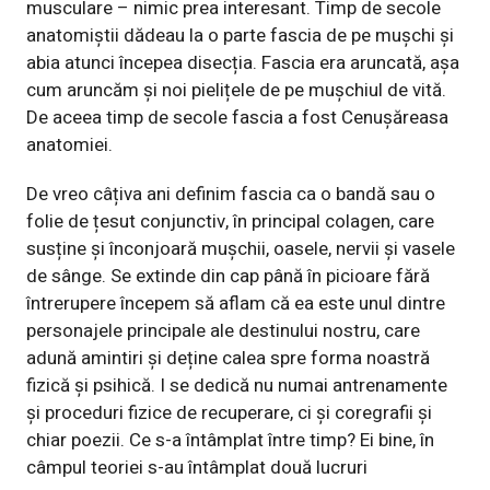
musculare – nimic prea interesant. Timp de secole
anatomiștii dădeau la o parte fascia de pe mușchi și
abia atunci începea disecția. Fascia era aruncată, așa
cum aruncăm și noi pielițele de pe mușchiul de vită.
De aceea timp de secole fascia a fost Cenușăreasa
anatomiei.
De vreo câțiva ani definim fascia ca o bandă sau o
folie de țesut conjunctiv, în principal colagen, care
susține și înconjoară mușchii, oasele, nervii și vasele
de sânge. Se extinde din cap până în picioare fără
întrerupere începem să aflam că ea este unul dintre
personajele principale ale destinului nostru, care
adună amintiri și deține calea spre forma noastră
fizică și psihică. I se dedică nu numai antrenamente
și proceduri fizice de recuperare, ci și coregrafii și
chiar poezii. Ce s-a întâmplat între timp? Ei bine, în
câmpul teoriei s-au întâmplat două lucruri