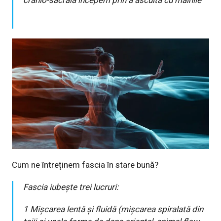
cranio-sacrală începem prin a asculta cu mâinile
Cum ne întreținem fascia în stare bună?
Fascia iubește trei lucruri:
1 Mișcarea lentă și fluidă (mișcarea spiralată din