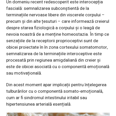
Un domeniu recent redescoperit este interocepția
fascială: semnalizarea subconștientă de la
terminațiile nervoase libere din viscerele corpului –
precum și din alte țesuturi – care informează creierul
despre starea fiziologică a corpului și o leagă de
nevoia noastră de a menține homeostazia. În timp ce
senzațiile de la receptorii proprioceptivi sunt de
obicei proiectate în în zona cortexului somatomotor,
semnalizarea de la terminațiile interoceptive este
procesată prin regiunea amigdaliană din creier și
este de obicei asociată cu o componentă emoțională
sau motivațională.
Din acest moment apar implicații pentru înțelegerea
tulburărilor cu o componentă somato-emoțională,
cum ar fi sindromul intestinului iritabil sau
hipertensiunea arterială esențială.