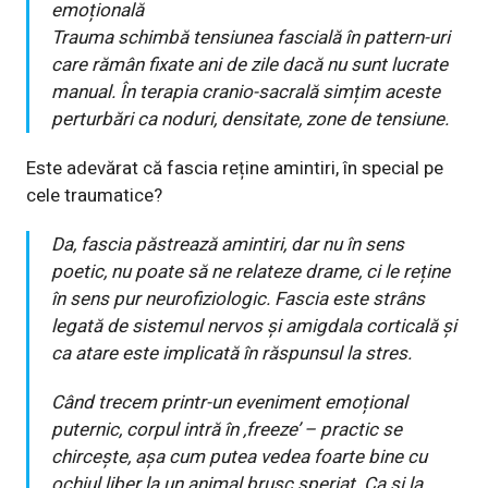
emoțională
Trauma schimbă tensiunea fascială în pattern-uri
care rămân fixate ani de zile dacă nu sunt lucrate
manual. În terapia cranio-sacrală simțim aceste
perturbări ca noduri, densitate, zone de tensiune.
Este adevărat că fascia reține amintiri, în special pe
cele traumatice?
Da, fascia păstrează amintiri, dar nu în sens
poetic, nu poate să ne relateze drame, ci le reține
în sens pur neurofiziologic. Fascia este strâns
legată de sistemul nervos și amigdala corticală și
ca atare este implicată în răspunsul la stres.
Când trecem printr-un eveniment emoțional
puternic, corpul intră în ‚freeze
’
– practic se
chircește, așa cum putea vedea foarte bine cu
ochiul liber la un animal brusc speriat. Ca și la