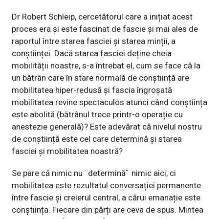
Dr Robert Schleip, cercetătorul care a inițiat acest
proces era și este fascinat de fascie și mai ales de
raportul între starea fasciei și starea minții, a
conștiinței. Dacă starea fasciei deține cheia
mobilității noastre, s-a întrebat el, cum se face că la
un bătrân care în stare normală de conștiință are
mobilitatea hiper-redusă și fascia îngroșată
mobilitatea revine spectaculos atunci când conștiința
este abolită (bătrânul trece printr-o operație cu
anestezie generală)? Este adevărat că nivelul nostru
de conștiință este cel care determină și starea
fasciei și mobilitatea noastră?
Se pare că nimic nu ¨determină˝ nimic aici, ci
mobilitatea este rezultatul conversației permanente
între fascie și creierul central, a cărui emanație este
conștiința. Fiecare din părți are ceva de spus. Mintea