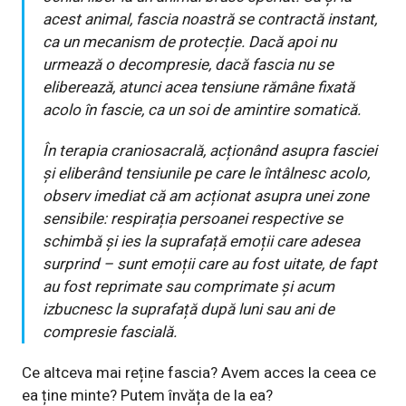
acest animal, fascia noastră se contractă instant,
ca un mecanism de protecție. Dacă apoi nu
urmează o decompresie, dacă fascia nu se
eliberează, atunci acea tensiune rămâne fixată
acolo în fascie, ca un soi de amintire somatică.
În terapia craniosacrală, acționând asupra fasciei
și eliberând tensiunile pe care le întâlnesc acolo,
observ imediat că am acționat asupra unei zone
sensibile: respirația persoanei respective se
schimbă și ies la suprafață emoții care adesea
surprind – sunt emoții care au fost uitate, de fapt
au fost reprimate sau comprimate și acum
izbucnesc la suprafață după luni sau ani de
compresie fascială.
Ce altceva mai reține fascia? Avem acces la ceea ce
ea ține minte? Putem învăța de la ea?