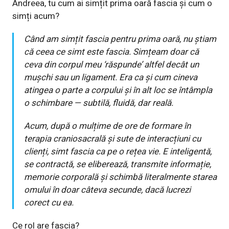
Andreea, tu cum ai simțit prima oară fascia și cum o
simți acum?
Când am simțit fascia pentru prima oară, nu știam
că ceea ce simt este fascia. Simțeam doar că
ceva din corpul meu
‘
răspunde
’
altfel decât un
mușchi sau un ligament. Era ca și cum cineva
atingea o parte a corpului și în alt loc se întâmpla
o schimbare — subtilă, fluidă, dar reală.
Acum, după o mulțime de ore de formare în
terapia craniosacrală și sute de interacțiuni cu
clienți, simt fascia ca pe o rețea vie. E inteligentă,
se contractă, se eliberează, transmite informație,
memorie corporală și schimbă literalmente starea
omului în doar câteva secunde, dacă lucrezi
corect cu ea.
Ce rol are fascia?