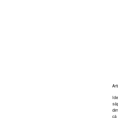
Art
Ide
săp
dim
că 