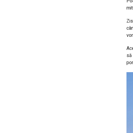
Poa
mit
Zis
cân
vor
Ace
să 
por