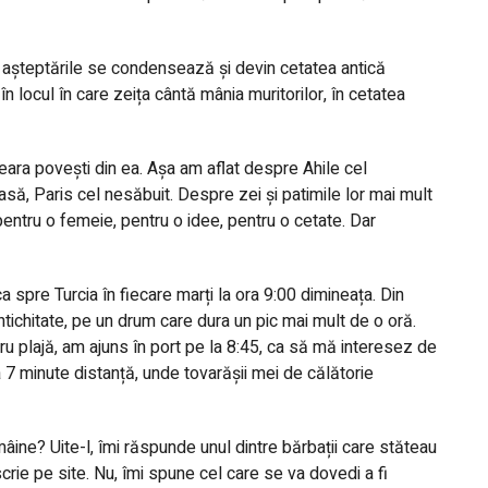
i așteptările se condensează și devin cetatea antică
n locul în care zeița cântă mânia muritorilor, în cetatea
eara povești din ea. Așa am aflat despre Ahile cel
asă, Paris cel nesăbuit. Despre zei și patimile lor mai mult
entru o femeie, pentru o idee, pentru o cetate. Dar
a spre Turcia în fiecare marți la ora 9:00 dimineața. Din
ntichitate, pe un drum care dura un pic mai mult de o oră.
tru plajă, am ajuns în port pe la 8:45, ca să mă interesez de
la 7 minute distanță, unde tovarășii mei de călătorie
mâine? Uite-l, îmi răspunde unul dintre bărbații care stăteau
crie pe site. Nu, îmi spune cel care se va dovedi a fi