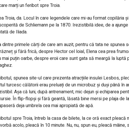
care marți un feribot spre Troia.
a Troia, da.
Locul în care legendele care mi-au format copilăria ș
coperită de Schliemann pe la 1870. Irezistibilă idee, de a ajunge î
tată de Iliada.
 dintre primele cărți de care am auzit, pentru că tata ne spunea s
răzneț și fără frică, despre Hector cel loial, Elena cea prea frumo
 mai puțin oarbe, despre eroii care sunt gata să meargă la luptă p
vaghez.
ibotul, spunea site-ul care prezenta atracțiile insulei Lesbos, plec
tul turcesc călătorii erau preluați de un microbuz și duși până în a
zistibil. Așa că luni, după antrenament, mic dejun și echiparea pen
ursie. În flip-flopși și fără geantă, lăsată bine mersi pe plaja de 
paseră deja umbrela cea mai apropiată de apă.
ibotul spre Troia, întreb la casa de bilete, la ce oră exact pleacă 
vorbă acolo, pleacă în 10 minute. Nu, nu, spun eu, pleacă mâine, s