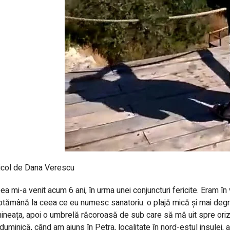
icol de Dana Verescu
ea mi-a venit acum 6 ani, în urma unei conjuncturi fericite. Eram 
tămână la ceea ce eu numesc sanatoriu: o plajă mică și mai degra
ineața, apoi o umbrelă răcoroasă de sub care să mă uit spre orizont
duminică, când am ajuns în Petra, localitate în nord-estul insulei,