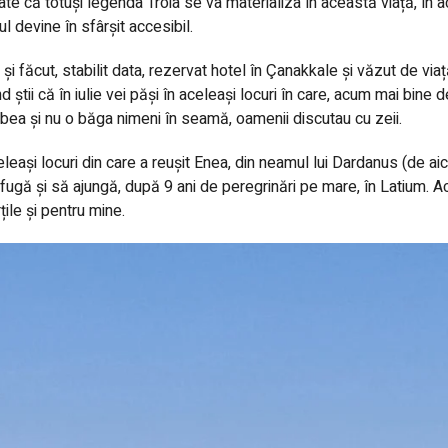
te că totuși legenda Troia se va materializa în această viață, în 
ul devine în sfârșit accesibil.
 și făcut, stabilit data, rezervat hotel în Çanakkale și văzut de viață
d știi că în iulie vei păși în aceleași locuri în care, acum mai bi
bea și nu o băga nimeni în seamă, oamenii discutau cu zeii.
leași locuri din care a reușit Enea, din neamul lui Dardanus (de aici 
fugă și să ajungă, după 9 ani de peregrinări pe mare, în Latium. Ac
țile și pentru mine.