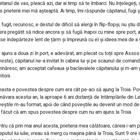
itanul de vas, pleacă azi, dar ai timp să te îmbarci. Nu înțelegeți,
s prietenii mei mă așteaptă. Ai timp, îmi răspunde căpitanul, fugi și 
fugit, recunosc, e destul de dificil să alergi în flip-flopși, nu știu
era pregătit să ridice ancora și să fugă înapoi cu mine spre port,
se îndepărteze lent de țărm și împreună cu el și ideea mea de a v
ajuns a doua zi în port, e adevărat, am plecat cu toții spre Assos
este), căpitanul ne-a invitat în cabina lui și pe scaunul de comand
inăresc, am acceptat cafeaua și baclavalele căpitanului și m-am g
itorii.
asta e povestea despre cum era cât pe-aci să ajung la Troia. Po
măvara acestui an, la aproape 6 ani distanță de întâmplările din L
eștile m-au format, apoi de când poveștile au devenit un mod de v
făcut că am spus povestea despre cum nu am ajuns la Troia.
tru că prin mai anul acesta, prietena mea călătoare, căreia i-am p
eputul lui iulie, vreau să merg cu mașina până la Troia, Sunt 9 ore