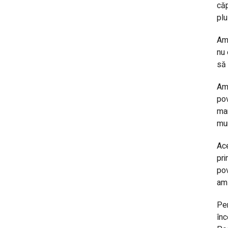
căp
plu
Am 
nu 
să 
Am 
pov
mar
mur
Ace
pri
pov
am 
Pen
înc