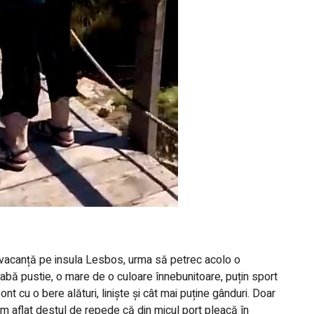
în vacanță pe insula Lesbos, urma să petrec acolo o
bă pustie, o mare de o culoare înnebunitoare, puțin sport
 cu o bere alături, liniște și cât mai puține gânduri. Doar
 am aflat destul de repede că din micul port pleacă în