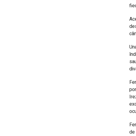
fie
Ace
des
cân
Una
înd
sau
di
Fer
por
Ire
exc
ocu
Fer
de 