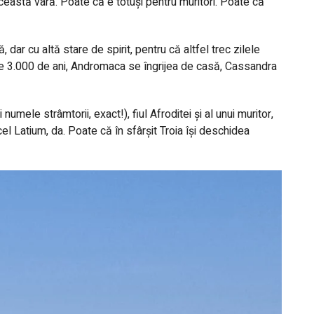
această vară. Poate că e totuși pentru muritori. Poate că
, dar cu altă stare de spirit, pentru că altfel trec zilele
ne de 3.000 de ani, Andromaca se îngrijea de casă, Cassandra
numele strâmtorii, exact!), fiul Afroditei și al unui muritor,
el Latium, da. Poate că în sfârșit Troia își deschidea