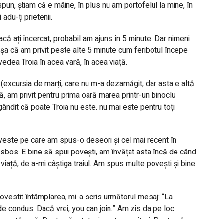
 spun, știam că e mâine, în plus nu am portofelul la mine, în
adu-ți prietenii.
 dacă ați încercat, probabil am ajuns în 5 minute. Dar nimeni
 așa că am privit peste alte 5 minute cum feribotul începe
edea Troia în acea vară, în acea viață.
 (excursia de marți, care nu m-a dezamăgit, dar asta e altă
ă, am privit pentru prima oară marea printr-un binoclu
ândit că poate Troia nu este, nu mai este pentru toți
veste pe care am spus-o deseori și cel mai recent în
esbos. E bine să spui povești, am învățat asta încă de când
iață, de a-mi câștiga traiul. Am spus multe povești și bine
ovestit întâmplarea, mi-a scris următorul mesaj: “La
 de condus. Dacă vrei, you can join.” Am zis da pe loc.