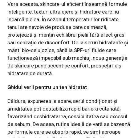
Vara aceasta, skincare-ul eficient înseamnă formule
inteligente, texturi ultralejere și hidratare care nu
încarcă pielea. În sezonul temperaturilor ridicate,
tenul are nevoie de produse care calmează,
protejează și mențin echilibrul pielii fără efect gras
sau senzație de disconfort. De la seruri hidratante și
măști bio-celulozice, până la SPF-uri fluide care
funcționează impecabil sub machiaj, noua generație
de skincare pune accent pe confort, prospețime și
hidratare de durată.
Ghidul verii pentru un ten hidratat
Căldura, expunerea la soare, aerul condiționat și
umiditatea pot destabiliza rapid bariera cutanată,
favorizând deshidratarea, sensibilitatea sau excesul
de sebum. De aceea, rutina ideală de vară se bazează
pe formule care se absorb rapid, se simt aproape