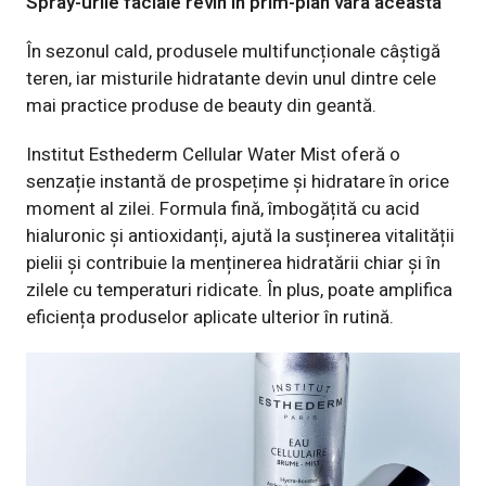
Spray-urile faciale revin în prim-plan vara aceasta
În sezonul cald, produsele multifuncționale câștigă
teren, iar misturile hidratante devin unul dintre cele
mai practice produse de beauty din geantă.
Institut Esthederm Cellular Water Mist
oferă o
senzație instantă de prospețime și hidratare în orice
moment al zilei. Formula fină, îmbogățită cu acid
hialuronic și antioxidanți, ajută la susținerea vitalității
pielii și contribuie la menținerea hidratării chiar și în
zilele cu temperaturi ridicate. În plus, poate amplifica
eficiența produselor aplicate ulterior în rutină.