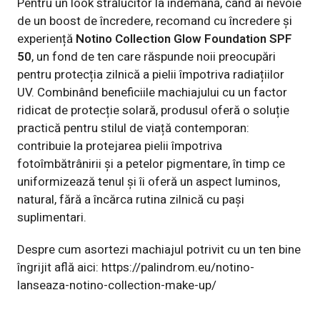
Pentru un look strălucitor la îndemână, când ai nevoie
de un boost de încredere, recomand cu încredere și
experiență
Notino Collection Glow Foundation SPF
50
, un fond de ten care răspunde noii preocupări
pentru protecția zilnică a pielii împotriva radiațiilor
UV. Combinând beneficiile machiajului cu un factor
ridicat de protecție solară, produsul oferă o soluție
practică pentru stilul de viață contemporan:
contribuie la protejarea pielii împotriva
fotoîmbătrânirii și a petelor pigmentare, în timp ce
uniformizează tenul și îi oferă un aspect luminos,
natural, fără a încărca rutina zilnică cu pași
suplimentari.
Despre cum asortezi machiajul potrivit cu un ten bine
îngrijit află aici:
https://palindrom.eu/notino-
lanseaza-notino-collection-make-up/