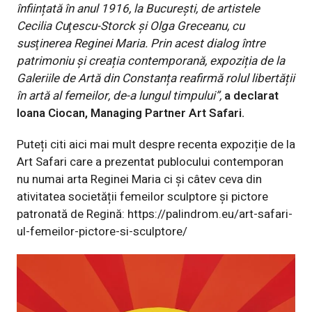
înființată în anul 1916, la București, de artistele
Cecilia Cuţescu-Storck și Olga Greceanu, cu
susţinerea Reginei Maria. Prin acest dialog între
patrimoniu și creația contemporană, expoziția de la
Galeriile de Artă din Constanța reafirmă rolul libertății
în artă al femeilor, de-a lungul timpului”,
a declarat
Ioana Ciocan, Managing Partner Art Safari.
Puteți citi aici mai mult despre recenta expoziție de la
Art Safari care a prezentat publocului contemporan
nu numai arta Reginei Maria ci și câtev ceva din
ativitatea societății femeilor sculptore și pictore
patronată de Regină:
https://palindrom.eu/art-safari-
ul-femeilor-pictore-si-sculptore/