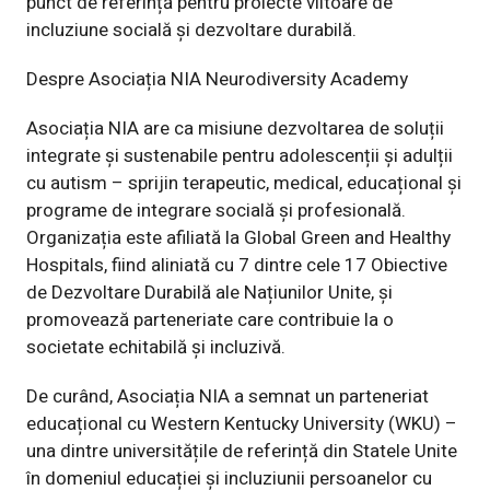
punct de referință pentru proiecte viitoare de
incluziune socială și dezvoltare durabilă
.
Despre Asociația NIA Neurodiversity Academy
Asociația NIA are ca misiune dezvoltarea de soluții
integrate și sustenabile pentru adolescenții și adulții
cu autism – sprijin terapeutic, medical, educațional și
programe de integrare socială și profesională.
Organizația este afiliată la Global Green and Healthy
Hospitals, fiind aliniată cu 7 dintre cele 17 Obiective
de Dezvoltare Durabilă ale Națiunilor Unite, și
promovează parteneriate care contribuie la o
societate echitabilă și incluzivă.
De curând, Asociația NIA a semnat un parteneriat
educațional cu Western Kentucky University (WKU) –
una dintre universitățile de referință din Statele Unite
în domeniul educației și incluziunii persoanelor cu