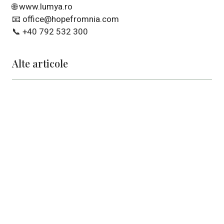
🌐
www.lumya.ro
📧
office@hopefromnia.com
📞
+40 792 532 300
Alte articole