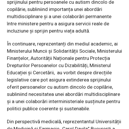
sprijinului pentru persoanele cu autism dincolo de
copilărie, subliniind importanța unei abordări
multidisciplinare și a unei colaborări permanente
între ministere pentru a asigura servicii reale de
incluziune și sprijin pentru viața adultă.
În continuare, reprezentanți din mediul academic, ai
Ministerului Muncii și Solidarității Sociale, Ministerului
Finanțelor, Autorității Naționale pentru Protecția
Drepturilor Persoanelor cu Dizabilități, Ministerul
Educației și Cercetării,
au vorbit despre direcțiile
legislative care pot asigura extinderea sprijinului
oferit persoanelor cu autism dincolo de copilărie,
subliniind necesitatea unei abordări multidisciplinare
și a unei colaborări interministeriale susținute pentru
politici publice coerente și sustenabile.
Din perspectivă medicală, reprezentantul Universității
de Medicină și Farmacie „Carol Davila” București a