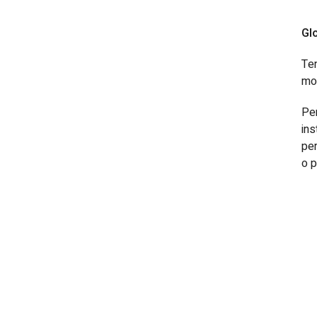
Gl
Ten
mom
Pen
ins
per
o p