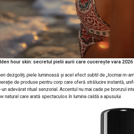
den hour skin: secretul pielii aurii care cucerește vara 2026
ri dezgoliți, piele luminoasă și acel efect subtil de „tocmai m-a
erație de produse pentru corp care oferă strălucire instantă, unifo
r-un adevărat ritual senzorial. Accentul nu mai cade pe bronzul inte
w natural care arată spectaculos în lumina caldă a apusului.