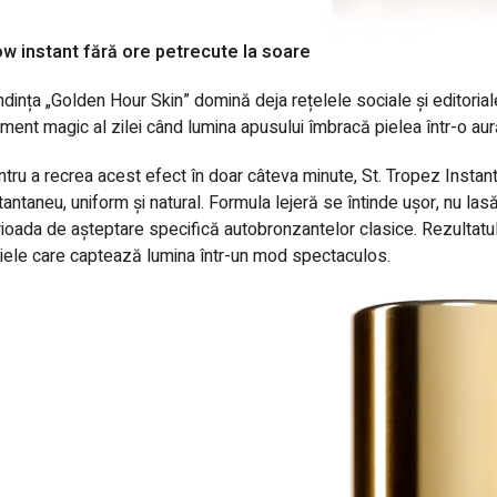
ow instant fără ore petrecute la soare
dința „Golden Hour Skin” domină deja rețelele sociale și editoriale
ent magic al zilei când lumina apusului îmbracă pielea într-o aură
tru a recrea acest efect în doar câteva minute,
St. Tropez Insta
tantaneu, uniform și natural. Formula lejeră se întinde ușor, nu las
ioada de așteptare specifică autobronzantelor clasice. Rezultatul
iele care captează lumina într-un mod spectaculos.