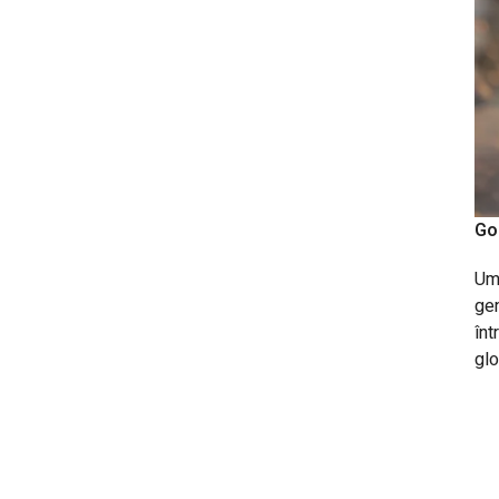
Gol
Ume
gen
înt
glo