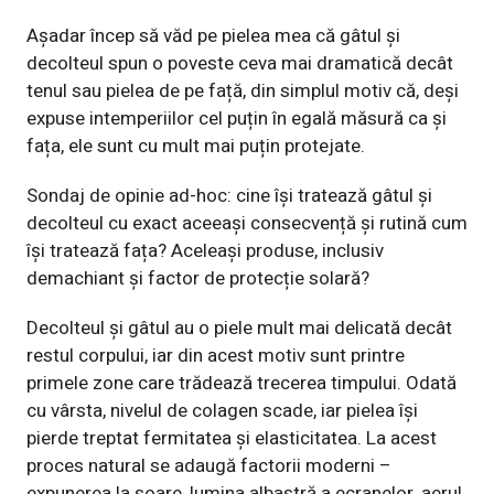
Așadar încep să văd pe pielea mea că gâtul și
decolteul spun o poveste ceva mai dramatică decât
tenul sau pielea de pe față, din simplul motiv că, deși
expuse intemperiilor cel puțin în egală măsură ca și
fața, ele sunt cu mult mai puțin protejate.
Sondaj de opinie ad-hoc: cine își tratează gâtul și
decolteul cu exact aceeași consecvență și rutină cum
își tratează fața? Aceleași produse, inclusiv
demachiant și factor de protecție solară?
Decolteul și gâtul au o piele mult mai delicată decât
restul corpului, iar din acest motiv sunt printre
primele zone care trădează trecerea timpului. Odată
cu vârsta, nivelul de colagen scade, iar pielea își
pierde treptat fermitatea și elasticitatea. La acest
proces natural se adaugă factorii moderni –
expunerea la soare, lumina albastră a ecranelor, aerul