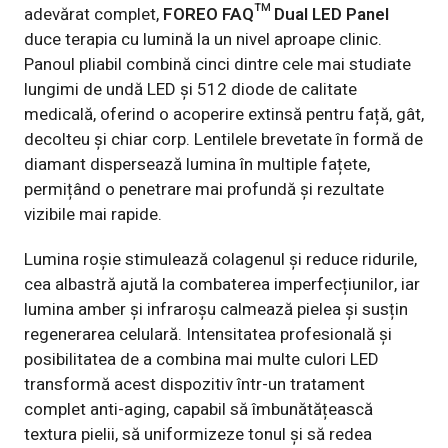
adevărat complet,
FOREO FAQ™ Dual LED Panel
duce terapia cu lumină la un nivel aproape clinic.
Panoul pliabil combină cinci dintre cele mai studiate
lungimi de undă LED și 512 diode de calitate
medicală, oferind o acoperire extinsă pentru față, gât,
decolteu și chiar corp. Lentilele brevetate în formă de
diamant dispersează lumina în multiple fațete,
permițând o penetrare mai profundă și rezultate
vizibile mai rapide.
Lumina roșie stimulează colagenul și reduce ridurile,
cea albastră ajută la combaterea imperfecțiunilor, iar
lumina amber și infraroșu calmează pielea și susțin
regenerarea celulară. Intensitatea profesională și
posibilitatea de a combina mai multe culori LED
transformă acest dispozitiv într-un tratament
complet anti-aging, capabil să îmbunătățească
textura pielii, să uniformizeze tonul și să redea