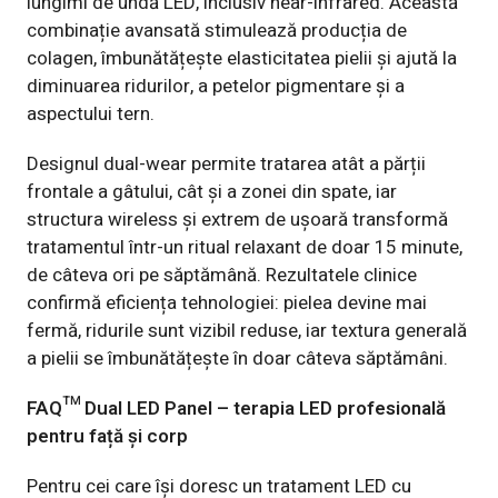
lungimi de undă LED, inclusiv near-infrared. Această
combinație avansată stimulează producția de
colagen, îmbunătățește elasticitatea pielii și ajută la
diminuarea ridurilor, a petelor pigmentare și a
aspectului tern.
Designul dual-wear permite tratarea atât a părții
frontale a gâtului, cât și a zonei din spate, iar
structura wireless și extrem de ușoară transformă
tratamentul într-un ritual relaxant de doar 15 minute,
de câteva ori pe săptămână. Rezultatele clinice
confirmă eficiența tehnologiei: pielea devine mai
fermă, ridurile sunt vizibil reduse, iar textura generală
a pielii se îmbunătățește în doar câteva săptămâni.
FAQ™ Dual LED Panel
– terapia LED profesională
pentru față și corp
Pentru cei care își doresc un tratament LED cu