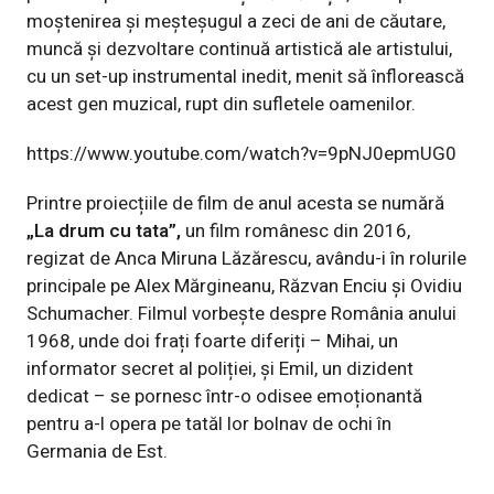
moștenirea și meșteșugul a zeci de ani de căutare,
muncă și dezvoltare continuă artistică ale artistului,
cu un set-up instrumental inedit, menit să înflorească
acest gen muzical, rupt din sufletele oamenilor.
https://www.youtube.com/watch?v=9pNJ0epmUG0
Printre proiecțiile de film de anul acesta se numără
„La drum cu tata”,
un film românesc din 2016,
regizat de Anca Miruna Lăzărescu, avându-i în rolurile
principale pe Alex Mărgineanu, Răzvan Enciu și Ovidiu
Schumacher. Filmul vorbește despre România anului
1968, unde doi frați foarte diferiți – Mihai, un
informator secret al poliției, și Emil, un dizident
dedicat – se pornesc într-o odisee emoționantă
pentru a-l opera pe tatăl lor bolnav de ochi în
Germania de Est.