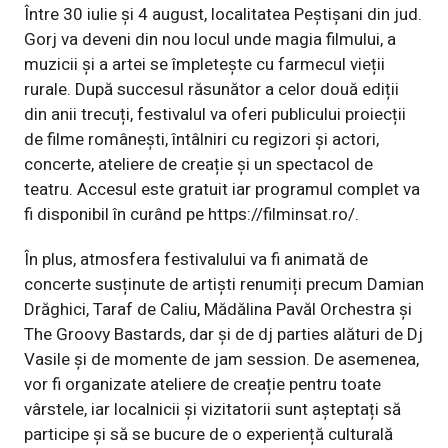
Între 30 iulie și 4 august, localitatea Peștișani din jud.
Gorj va deveni din nou locul unde magia filmului, a
muzicii și a artei se împletește cu farmecul vieții
rurale. După succesul răsunător a celor două ediții
din anii trecuți, festivalul va oferi publicului proiecții
de filme românești, întâlniri cu regizori și actori,
concerte, ateliere de creație și un spectacol de
teatru. Accesul este gratuit iar programul complet va
fi disponibil în curând pe
https://filminsat.ro/
.
În plus, atmosfera festivalului va fi animată de
concerte susținute de artiști renumiți precum Damian
Drăghici, Taraf de Caliu, Mădălina Pavăl Orchestra și
The Groovy Bastards, dar și de dj parties alături de Dj
Vasile și de momente de jam session. De asemenea,
vor fi organizate ateliere de creație pentru toate
vârstele, iar localnicii și vizitatorii sunt așteptați să
participe și să se bucure de o experiență culturală