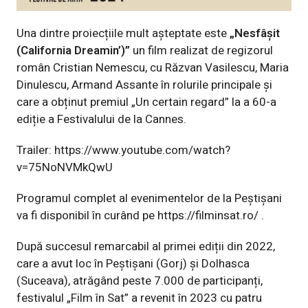
Una dintre proiecțiile mult așteptate este
„Nesfâșit
(California Dreamin’)”
un film realizat de regizorul
român Cristian Nemescu, cu Răzvan Vasilescu, Maria
Dinulescu, Armand Assante în rolurile principale și
care a obținut premiul „Un certain regard” la a 60-a
ediție a Festivalului de la Cannes.
Trailer:
https://www.youtube.com/watch?
v=75NoNVMkQwU
Programul complet al evenimentelor de la Peștișani
va fi disponibil în curând pe
https://filminsat.ro/
.
După succesul remarcabil al primei ediții din 2022,
care a avut loc în Peștișani (Gorj) și Dolhasca
(Suceava), atrăgând peste 7.000 de participanți,
festivalul „Film în Sat” a revenit în 2023 cu patru