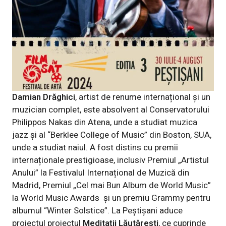
Damian Drăghici
, artist de renume internațional și
un
muzician complet, este absolvent al Conservatorului
Philippos Nakas din Atena, unde a studiat muzica
jazz și al “Berklee College of Music” din Boston, SUA,
unde a studiat naiul.
A fost distins cu premii
internaționale prestigioase, inclusiv Premiul „Artistul
Anului” la Festivalul Internațional de Muzică din
Madrid, Premiul „Cel mai Bun Album de World Music”
la World Music Awards
și
un premiu Grammy pentru
albumul “Winter Solstice”.
La Peștișani
aduce
proiectul proiectul
Meditații Lăutărești
, ce cuprinde