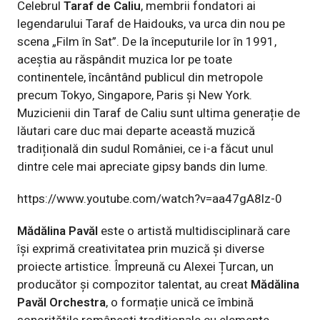
Celebrul
Taraf de Caliu
, membrii fondatori ai
legendarului Taraf de Haidouks, va urca din nou pe
scena „Film în Sat”. De la începuturile lor în 1991,
aceștia au răspândit muzica lor pe toate
continentele, încântând publicul din metropole
precum Tokyo, Singapore, Paris și New York.
Muzicienii din Taraf de Caliu sunt ultima generație de
lăutari care duc mai departe această muzică
tradițională din sudul României, ce i-a făcut unul
dintre cele mai apreciate gipsy bands din lume.
https://www.youtube.com/watch?v=aa47gA8lz-0
Mădălina Pavăl
este o artistă multidisciplinară care
își exprimă creativitatea prin muzică și diverse
proiecte artistice. Împreună cu Alexei Țurcan, un
producător și compozitor talentat, au creat
Mădălina
Pavăl Orchestra
, o formație unică ce îmbină