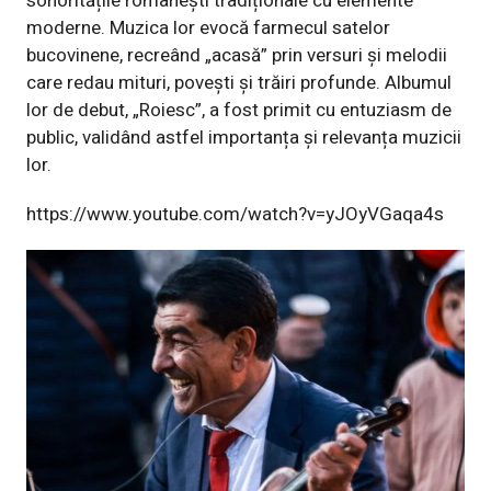
sonoritățile românești tradiționale cu elemente
moderne. Muzica lor evocă farmecul satelor
bucovinene, recreând „acasă” prin versuri și melodii
care redau mituri, povești și trăiri profunde. Albumul
lor de debut, „Roiesc”, a fost primit cu entuziasm de
public, validând astfel importanța și relevanța muzicii
lor.
https://www.youtube.com/watch?v=yJOyVGaqa4s