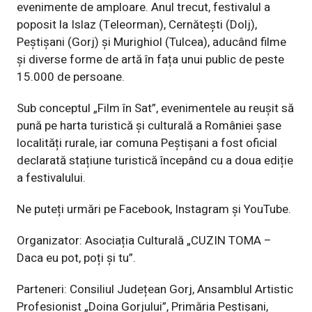
evenimente de amploare. Anul trecut, festivalul a
poposit la Islaz (Teleorman), Cernătești (Dolj),
Peștișani (Gorj) și Murighiol (Tulcea), aducând filme
și diverse forme de artă în fața unui public de peste
15.000 de persoane.
Sub conceptul „Film în Sat”, evenimentele au reușit să
pună pe harta turistică și culturală a României șase
localități rurale, iar comuna Peștișani a fost oficial
declarată stațiune turistică începând cu a doua ediție
a festivalului.
Ne puteți urmări pe
Facebook
,
Instagram
și
YouTube
.
Organizator: Asociația Culturală „CUZIN TOMA –
Daca eu pot, poți și tu”.
Parteneri:
Consiliul Județean Gorj
,
Ansamblul Artistic
Profesionist „Doina Gorjului”
,
Primăria Peștișani
,