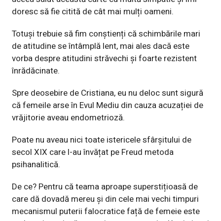
doresc să fie citită de cât mai mulți oameni.
Totuși trebuie să fim conștienți că schimbările mari
de atitudine se întâmplă lent, mai ales dacă este
vorba despre atitudini străvechi și foarte rezistent
înrădăcinate.
Spre deosebire de Cristiana, eu nu deloc sunt sigură
că femeile arse în Evul Mediu din cauza acuzației de
vrăjitorie aveau endometrioză.
Poate nu aveau nici toate istericele sfârșitului de
secol XIX care l-au învățat pe Freud metoda
psihanalitică.
De ce? Pentru că teama aproape superstițioasă de
care dă dovadă mereu și din cele mai vechi timpuri
mecanismul puterii falocratice față de femeie este