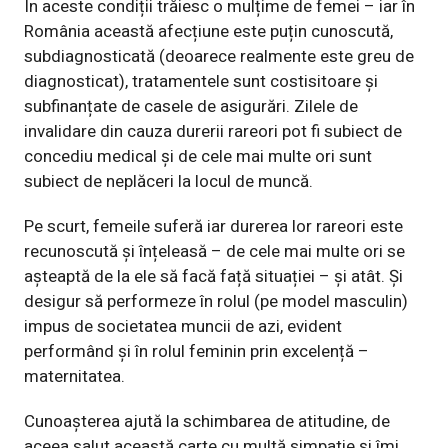
În aceste condiții trăiesc o mulțime de femei – iar în
România această afecțiune este puțin cunoscută,
subdiagnosticată (deoarece realmente este greu de
diagnosticat), tratamentele sunt costisitoare și
subfinanțate de casele de asigurări. Zilele de
invalidare din cauza durerii rareori pot fi subiect de
concediu medical și de cele mai multe ori sunt
subiect de neplăceri la locul de muncă.
Pe scurt, femeile suferă iar durerea lor rareori este
recunoscută și înțeleasă – de cele mai multe ori se
așteaptă de la ele să facă față situației – și atât. Și
desigur să performeze în rolul (pe model masculin)
impus de societatea muncii de azi, evident
performând și în rolul feminin prin excelență –
maternitatea.
Cunoașterea ajută la schimbarea de atitudine, de
aceea salut această carte cu multă simpatie și îmi