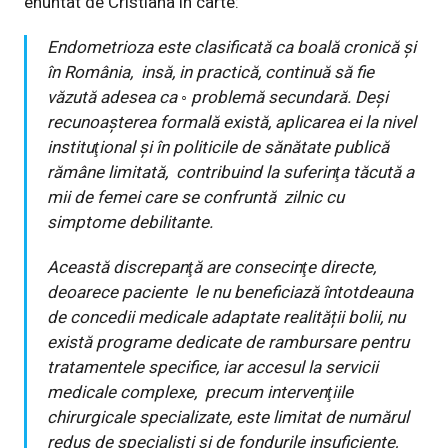
enuntat de Cristiana in carte:
Endometrioza este clasificată ca boală cronică şi
în România, insă, in practică, continuă să fie
văzută adesea ca ◦ problemă secundară. Deși
recunoașterea formală există, aplicarea ei la nivel
instituţional și în politicile de sănătate publică
rămâne limitată, contribuind la suferinţa tăcută a
mii de femei care se confruntă zilnic cu
simptome debilitante.
Această discrepanţă are consecinţe directe,
deoarece paciente le nu beneficiază întotdeauna
de concedii medicale adaptate realității bolii, nu
există programe dedicate de rambursare pentru
tratamentele specifice, iar accesul la servicii
medicale complexe, precum intervenţiile
chirurgicale specializate, este limitat de numărul
redus de specialişti și de fondurile insuficiente,