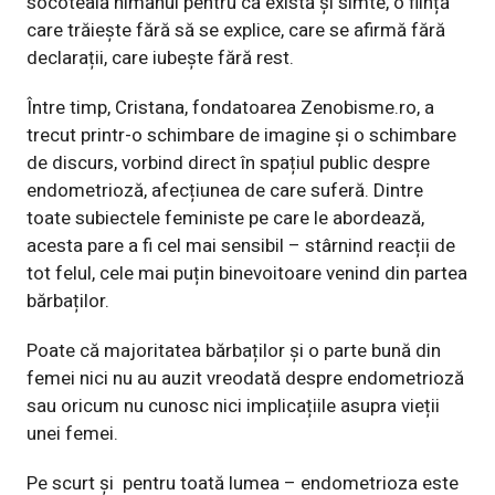
socoteală nimănui pentru că există și simte, o ființă
care trăiește fără să se explice, care se afirmă fără
declarații, care iubește fără rest.
Între timp, Cristana, fondatoarea
Zenobisme.ro
, a
trecut printr-o schimbare de imagine și o schimbare
de discurs, vorbind direct în spațiul public despre
endometrioză, afecțiunea de care suferă. Dintre
toate subiectele feministe pe care le abordează,
acesta pare a fi cel mai sensibil – stârnind reacții de
tot felul, cele mai puțin binevoitoare venind din partea
bărbaților.
Poate că majoritatea bărbaților și o parte bună din
femei nici nu au auzit vreodată despre endometrioză
sau oricum nu cunosc nici implicațiile asupra vieții
unei femei.
Pe scurt și pentru toată lumea – endometrioza este