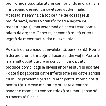
proliferarea țesutului uterin cam oriunde în organism
– începând desigur cu cavitatea abdominală.
Aceasta înseamnă că tot ce ține de acest țesut
proliferează, inclusiv transformările legate de
menstruație. Și mai înseamnă că acest țesut poate
adera de organe. Concret, înseamnă multă durere –
legată de menstruație, dar nu exclusiv.
Poate fi durere absolut invalidantă, paralizantă. Poate
fi durere cronică, însoțind fiecare zi din viață. Poate fi
mai mult decât durere în sensul în care poate
produce complicații la nivelul altor țesuturi și aparate.
Poate fi pașaportul către infertilitate sau către sarcini
cu multe probleme și riscuri atât pentru mamă cât și
pentru făt. De cele mai multe ori este ereditară –
așadar o mamă cu endometrioză are mari șanse să
o transmită fiicei ei.