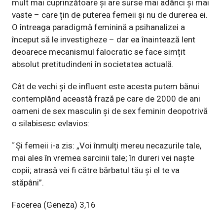
mult mai cuprinzătoare și are surse mai adânci și mai
vaste – care țin de puterea femeii și nu de durerea ei.
O întreaga paradigmă feminină a psihanalizei a
început să le investigheze – dar ea înaintează lent
deoarece mecanismul falocratic se face simțit
absolut pretitudindeni în societatea actuală.
Cât de vechi și de influent este acesta putem bănui
contemplând această frază pe care de 2000 de ani
oameni de sex masculin și de sex feminin deopotrivă
o silabisesc evlavios:
˝Și femeii i-a zis: „Voi înmulţi mereu necazurile tale,
mai ales în vremea sarcinii tale; în dureri vei naşte
copii; atrasă vei fi către bărbatul tău şi el te va
stăpâni”.
Facerea (Geneza) 3,16