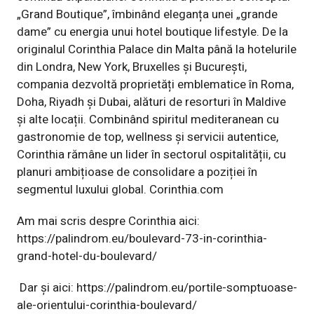
„Grand Boutique”, îmbinând eleganța unei „grande
dame” cu energia unui hotel boutique lifestyle. De la
originalul Corinthia Palace din Malta până la hotelurile
din Londra, New York, Bruxelles și București,
compania dezvoltă proprietăți emblematice în Roma,
Doha, Riyadh și Dubai, alături de resorturi în Maldive
și alte locații. Combinând spiritul mediteranean cu
gastronomie de top, wellness și servicii autentice,
Corinthia rămâne un lider în sectorul ospitalității, cu
planuri ambițioase de consolidare a poziției în
segmentul luxului global.
Corinthia.com
Am mai scris despre Corinthia aici:
https://palindrom.eu/boulevard-73-in-corinthia-
grand-hotel-du-boulevard/
Dar și aici:
https://palindrom.eu/portile-somptuoase-
ale-orientului-corinthia-boulevard/