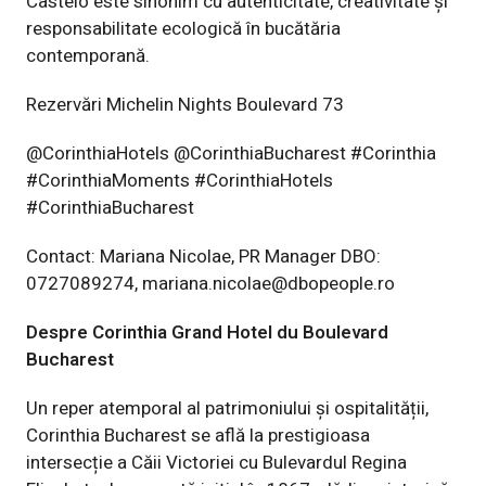
Castelo este sinonim cu autenticitate, creativitate și
responsabilitate ecologică în bucătăria
contemporană.
Rezervări Michelin Nights Boulevard 73
@CorinthiaHotels @CorinthiaBucharest #Corinthia
#CorinthiaMoments #CorinthiaHotels
#CorinthiaBucharest
Contact: Mariana Nicolae, PR Manager DBO:
0727089274,
mariana.nicolae@dbopeople.ro
Despre Corinthia Grand Hotel du Boulevard
Bucharest
Un reper atemporal al patrimoniului și ospitalității,
Corinthia Bucharest se află la prestigioasa
intersecție a Căii Victoriei cu Bulevardul Regina