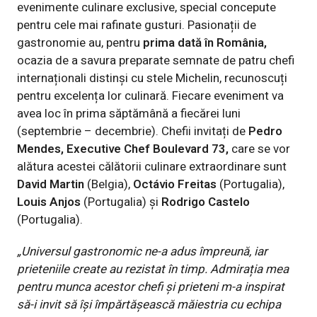
evenimente culinare exclusive, special concepute
pentru cele mai rafinate gusturi. Pasionații de
gastronomie au, pentru
prima dată în România,
ocazia de a savura preparate semnate de patru chefi
internaționali distinși cu stele Michelin, recunoscuți
pentru excelența lor culinară. Fiecare eveniment va
avea loc în prima săptămână a fiecărei luni
(septembrie – decembrie). Chefii invitați de
Pedro
Mendes, Executive Chef Boulevard 73,
care
se vor
alătura acestei călătorii culinare extraordinare sunt
David Martin
(Belgia),
Octávio Freitas
(Portugalia),
Louis Anjos
(Portugalia) și
Rodrigo Castelo
(Portugalia).
„Universul gastronomic ne-a adus împreună, iar
prieteniile create au rezistat în timp. Admirația mea
pentru munca acestor chefi și prieteni m-a inspirat
să-i invit să își împărtășească măiestria cu echipa