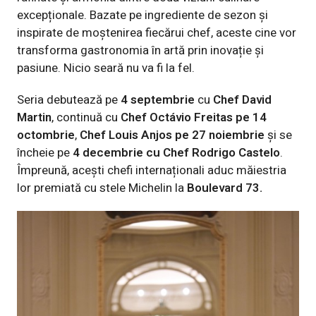
excepționale. Bazate pe ingrediente de sezon și
inspirate de moștenirea fiecărui chef, aceste cine vor
transforma gastronomia în artă prin inovație și
pasiune. Nicio seară nu va fi la fel.
Seria debutează pe
4 septembrie
cu
Chef David
Martin
, continuă cu
Chef Octávio Freitas pe 14
octombrie
,
Chef Louis Anjos pe 27 noiembrie
și se
încheie pe
4 decembrie cu Chef Rodrigo Castelo
.
Împreună, acești chefi internaționali aduc măiestria
lor premiată cu stele Michelin la
Boulevard 73.