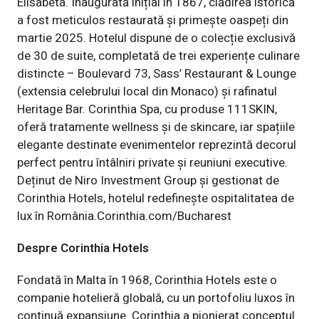
Elisabeta. Inaugurată inițial în 1867, clădirea istorică
a fost meticulos restaurată și primește oaspeți din
martie 2025. Hotelul dispune de o colecție exclusivă
de 30 de suite, completată de trei experiențe culinare
distincte – Boulevard 73, Sass’ Restaurant & Lounge
(extensia celebrului local din Monaco) și rafinatul
Heritage Bar. Corinthia Spa, cu produse 111SKIN,
oferă tratamente wellness și de skincare, iar spațiile
elegante destinate evenimentelor reprezintă decorul
perfect pentru întâlniri private și reuniuni executive.
Deținut de Niro Investment Group și gestionat de
Corinthia Hotels, hotelul redefinește ospitalitatea de
lux în România.
Corinthia.com/Bucharest
Despre Corinthia Hotels
Fondată în Malta în 1968, Corinthia Hotels este o
companie hotelieră globală, cu un portofoliu luxos în
continuă expansiune. Corinthia a pionierat conceptul