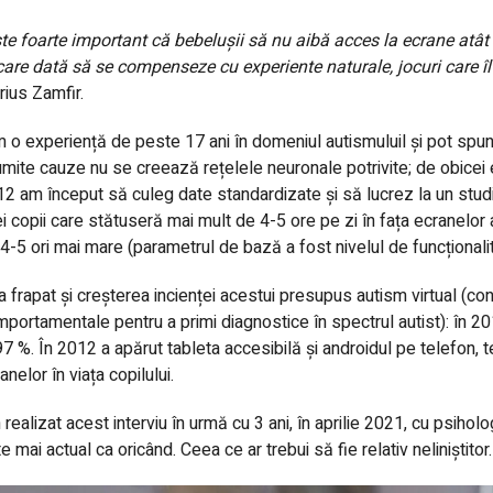
te
foarte important că bebelușii să nu aibă acces la ecrane atâ
care dată să se compenseze cu experiente naturale, jocuri care îl
ius Zamfir.
 o experiență de peste 17 ani în domeniul autismuluil și pot spun
mite cauze nu se creează rețelele neuronale potrivite; de obicei 
2 am început să culeg date standardizate și să lucrez la un studi
i copii care stătuseră mai mult de 4-5 ore pe zi în fața ecranelor
4-5 ori mai mare (parametrul de bază a fost nivelul de funcționalit
 frapat și creșterea incienței acestui presupus autism virtual (conf
portamentale pentru a primi diagnostice în spectrul autist): în 2
97 %. În 2012 a apărut tableta accesibilă și androidul pe telefon
anelor în viața copilului.
realizat acest interviu în urmă cu 3 ani, în aprilie 2021, cu psihol
e mai actual ca oricând. Ceea ce ar trebui să fie relativ neliniștitor.