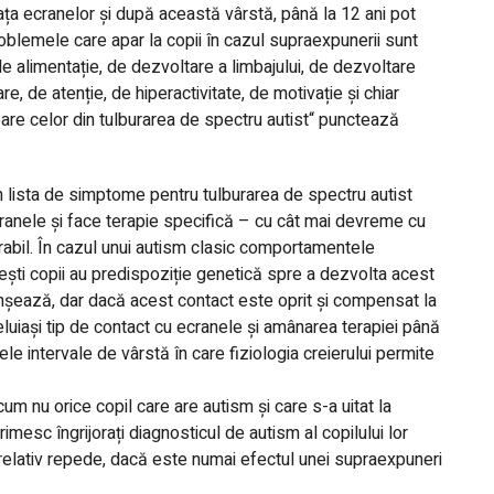
fața ecranelor și după această vârstă, până la 12 ani pot
roblemele care apar la copii în cazul supraexpunerii sunt
 alimentație, de dezvoltare a limbajului, de dezvoltare
are, de atenție, de hiperactivitate, de motivație și chiar
e celor din tulburarea de spectru autist“ punctează
n lista de simptome pentru tulburarea de spectru autist
ranele și face terapie specifică – cu cât mai devreme cu
vorabil. În cazul unui autism clasic comportamentele
ești copii au predispoziție genetică spre a dezvolta acest
anșează, dar dacă acest contact este oprit și compensat la
luiași tip de contact cu ecranele și amânarea terapiei până
e intervale de vârstă în care fiziologia creierului permite
um nu orice copil care are autism și care s-a uitat la
imesc îngrijorați diagnosticul de autism al copilului lor
 relativ repede, dacă este numai efectul unei supraexpuneri