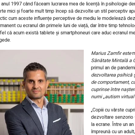
 anul 1997 când făceam lucrarea mea de licență în psihologie dem
rte mici și foarte mult timp încep să dezvolte un stil perceptiv apa
ctic cum aceste influențe perceptive de mediu le modelează dezv
manent cu ecranul din primele luni de viață, dar între timp tehnolog
fel că acum există tablete și smartphoneuri care aduc ecranul mer
gede.
Marius Zamfir este
m
Sănătate Mintală a C
primul an de pandem
dezvoltarea psihică și
de comportament, ca 
cuprinse între nașter
numi „autism virtual
„
Copiii cu vârste cupr
dezvoltare senzorio 
la ecrane. Între un a
împreună cu un adult, 