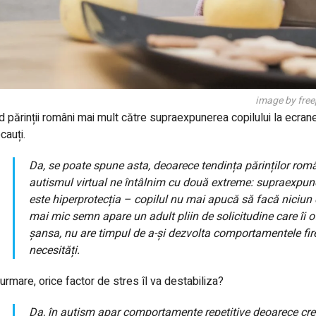
image by free
d părinții români mai mult către supraexpunerea copilului la ecrane
cauți.
Da, se poate spune asta, deoarece tendința părinților român
autismul virtual ne întâlnim cu două extreme: supraexpune
este hiperprotecția – copilul nu mai apucă să facă niciun e
mai mic semn apare un adult pliin de solicitudine care îi of
șansa, nu are timpul de a-și dezvolta comportamentele fire
necesități.
urmare, orice factor de stres îl va destabiliza?
Da, în autism apar comportamente repetitive deoarece crei