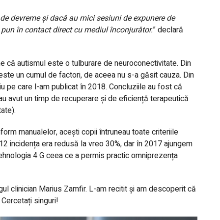
t de devreme și dacă au mici sesiuni de expunere de
 pun în contact direct cu mediul înconjurător.
” declară
e că autismul este o tulburare de neuroconectivitate. Din
este un cumul de factori, de aceea nu s-a găsit cauza. Din
u pe care l-am publicat în 2018. Concluziile au fost că
 au avut un timp de recuperare și de eficiență terapeutică
ate).
orm manualelor, acești copii întruneau toate criteriile
012 incidența era redusă la vreo 30%, dar în 2017 ajungem
, tehnologia 4 G ceea ce a permis practic omniprezența
ogul clinician Marius Zamfir. L-am recitit și am descoperit că
 Cercetați singuri!