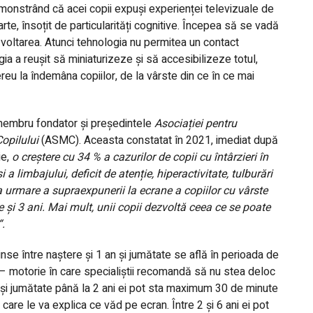
onstrând că acei copii expuși experienței televizuale de
rte, însoțit de particularități cognitive. Începea să se vadă
oltarea. Atunci tehnologia nu permitea un contact
ia a reușit să miniaturizeze și să accesibilizeze totul,
eu la îndemâna copiilor, de la vârste din ce în ce mai
embru fondator și președintele
Asociației pentru
opilului
(ASMC). Aceasta constatat în 2021, imediat după
ie,
o creștere cu 34 % a cazurilor de copii cu întârzieri în
 a limbajului, deficit de atenție, hiperactivitate, tulburări
urmare a supraexpunerii la ecrane a copiilor cu vârste
e și 3 ani. Mai mult, unii copii dezvoltă ceea ce se poate
“.
inse între naștere și 1 an și jumătate se află în perioada de
– motorie în care specialiștii recomandă să nu stea deloc
n și jumătate până la 2 ani ei pot sta maximum 30 de minute
care le va explica ce văd pe ecran. Între 2 și 6 ani ei pot