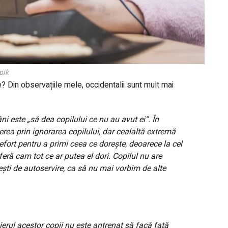
pik
? Din observațiile mele, occidentalii sunt mult mai
i este „să dea copilului ce nu au avut ei“. În
rea prin ignorarea copilului, dar cealaltă extremă
fort pentru a primi ceea ce dorește, deoarece la cel
eră cam tot ce ar putea el dori. Copilul nu are
ști de autoservire, ca să nu mai vorbim de alte
erul acestor copii nu este antrenat să facă față