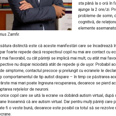
sta până la o oră în 
ajunge la 2 ore/zi. P
probleme de somn, de
cognitivă, de relațion
elemente asemanatoar
ius Zamfir.
sătura distinctă este că aceste manifestări care se încadrează î
par foarte repede dacă respectivul copil nu mai are contact cu ec
t mai favorabil, cu cât părinții se implică mai mult, cu atât mai fa
pective nu dispar niciodată atât de repede și de ușor. Probabil ac
 de simptome, contactul precoce și prelungit cu ecranele le decl
p comportamentul de tip autist dispare – în timp ce păstrarea ace
vârste mai mari poate îngreuna recuperarea, deoarece se pierd acel
ptarea rețelelor de neuroni.
orice copil care se uită la ecrane va dobândi autism virtual, după c
ane înseamnă că are autism virtual. Dar pentru mulți părinți care pr
te fi o veste bună, deoarece este posibil ca totul să se rezolve
ecrane.