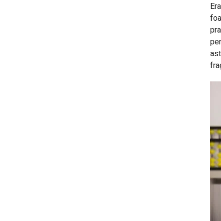
Era
foa
pra
per
ast
fra