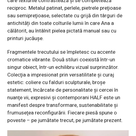
care texturile contrastează și se completează
reciproc. Metalul patinat, perlele, pietrele preţioase
sau semipreţioase, selectate cu grijă din târguri de
antichități din toate colturile lumii în care Ana a
călătorit, au întâlnit pielea pictată manual sau cu
printuri jucăuşe.
Fragmentele trecutului se împletesc cu accente
cromatice vibrante. Două stiluri coexistă într-un
singur obiect, într-un echilibru vizual surprinzător.
Colecţia a impresionat prin versatilitate și curaj
estetic: coliere cu falduri sculpturale, broșe
statement, încărcate de personalitate și cercei în
nuanţe vii, expresivi şi contemporani HALF este un
manifest despre transformare, sustenabilitate și
frumuseţea reconfigurării. Fiecare piesă spune o
poveste – pe jumătate trecut, pe jumătate prezent.