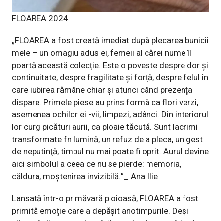
FLOAREA 2024
„FLOAREA a fost creată imediat după plecarea bunicii
mele – un omagiu adus ei, femeii al cărei nume îl
poartă această colecţie. Este o poveste despre dor și
continuitate, despre fragilitate și forţă, despre felul în
care iubirea rămâne chiar şi atunci când prezenţa
dispare. Primele piese au prins formă ca flori verzi,
asemenea ochilor ei -vii, limpezi, adânci. Din interiorul
lor curg picături aurii, ca ploaie tăcută. Sunt lacrimi
transformate fn lumină, un refuz de a pleca, un gest
de neputinţă, timpul nu mai poate fi oprit. Aurul devine
aici simbolul a ceea ce nu se pierde: memoria,
căldura, moștenirea invizibilă.”_ Ana Ilie
Lansată într-o primăvară ploioasă, FLOAREA a fost
primită emoţie care a depășit anotimpurile. Deși