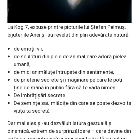
La Kog 7, expuse printre picturile lui Ștefan Pelmuș,
bijuteriile Anei și-au revelat din plin adevărata natură:
de emoții vii,
de sculpturi din piele de animal care adoră pielea
umană,
de mici animăluțe întrupate din sentimente,
de prietene secrete și imaginare pe care le poți
ține de mână în public fără să te vadă nimeni
De îmbrățișări secrete
De semințe sau mlădițe din care se poate dezvolta
viața ta secretă
Dar mai ales și-au dezvăluit latura gestuală și
dinamică, extrem de surprinzătoare – care devine din
ce în ce mai puternică și mai esențializată cu cât ne