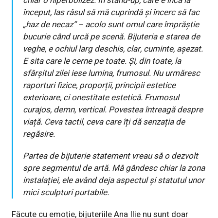
chiar o hiperbolizez. În stand-up, care e încă la
început, las râsul să mă cuprindă și încerc să fac
„haz de necaz“ – acolo sunt omul care împrăștie
bucurie când urcă pe scenă. Bijuteria e starea de
veghe, e ochiul larg deschis, clar, cuminte, așezat.
E sita care le cerne pe toate. Și, din toate, la
sfârșitul zilei iese lumina, frumosul. Nu urmăresc
raporturi fizice, proporții, principii estetice
exterioare, ci onestitate estetică. Frumosul
curajos, demn, vertical. Povestea întreagă despre
viață. Ceva tactil, ceva care îți dă senzația de
regăsire.
Partea de bijuterie statement vreau să o dezvolt
spre segmentul de artă. Mă gândesc chiar la zona
instalației, ele având deja aspectul și statutul unor
mici sculpturi purtabile.
Făcute cu emoție, bijuteriile Ana Ilie nu sunt doar