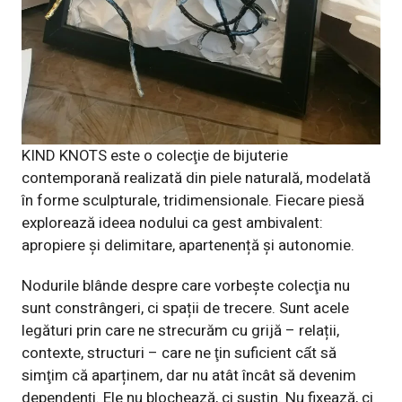
KIND KNOTS este o colecţie de bijuterie
contemporană realizată din piele naturală, modelată
în forme sculpturale, tridimensionale. Fiecare piesă
explorează ideea nodului ca gest ambivalent:
apropiere și delimitare, apartenență și autonomie.
Nodurile blânde despre care vorbește colecţia nu
sunt constrângeri, ci spații de trecere. Sunt acele
legături prin care ne strecurăm cu grijă – relații,
contexte, structuri – care ne ţin suficient cất să
simţim că aparținem, dar nu atât încât să devenim
dependenţi. Ele nu blochează, ci susțin. Nu fixează, ci