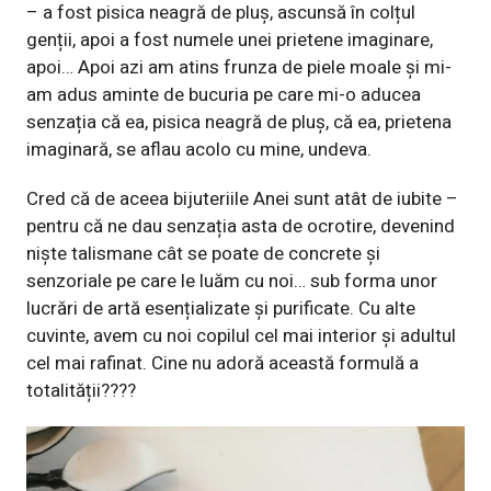
– a fost pisica neagră de pluș, ascunsă în colțul
genții, apoi a fost numele unei prietene imaginare,
apoi… Apoi azi am atins frunza de piele moale și mi-
am adus aminte de bucuria pe care mi-o aducea
senzația că ea, pisica neagră de pluș, că ea, prietena
imaginară, se aflau acolo cu mine, undeva.
Cred că de aceea bijuteriile Anei sunt atât de iubite –
pentru că ne dau senzația asta de ocrotire, devenind
niște talismane cât se poate de concrete și
senzoriale pe care le luăm cu noi… sub forma unor
lucrări de artă esențializate și purificate. Cu alte
cuvinte, avem cu noi copilul cel mai interior și adultul
cel mai rafinat. Cine nu adoră această formulă a
totalității????