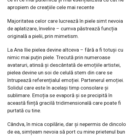
apropiem de creațiile cele mai recente
Majoritatea celor care lucrează în piele simt nevoia
de aplatizare, învelire – cumva păstrează funcția
originală a pielii, prin mimetism.
La Ana Ilie pielea devine altceva – fără a fi totuși cu
nimic mai puțin piele. Trecută prin numeroase
avataruri, atinsă și descântată de emoțiile artistei,
pielea devine un soi de celulă stem din care se
întrupează referențialul emoției. Partenerul emoției.
Solidul care este în același timp consolare și
sublimare. Emoția se evaporă și se precipită în
această ființă gracilă tridimensională care poate fi
purtată cu tine.
Cândva, în mica copilărie, dar și nepermis de dincolo
de ea, simțeam nevoia să port cu mine prietenul bun