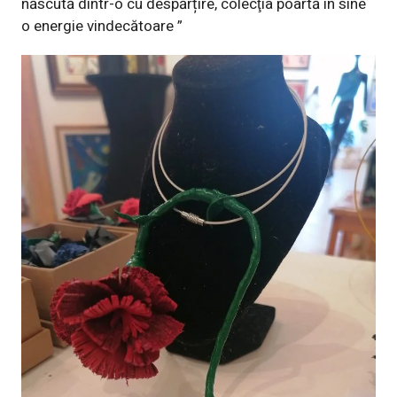
născută dintr-o cu despărțire, colecţia poartă in sine
o energie vindecătoare ”