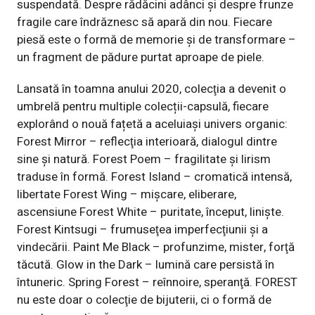
suspendată. Despre rădăcini adânci și despre frunze
fragile care îndrăznesc să apară din nou. Fiecare
piesă este o formă de memorie și de transformare –
un fragment de pădure purtat aproape de piele.
Lansată în toamna anului 2020, colecţia a devenit o
umbrelă pentru multiple colecții-capsulă, fiecare
explorând o nouă fațetă a aceluiași univers organic:
Forest Mirror – reflecţia interioară, dialogul dintre
sine și natură. Forest Poem – fragilitate și lirism
traduse în formă. Forest Island – cromatică intensă,
libertate Forest Wing – mișcare, eliberare,
ascensiune Forest White – puritate, început, linişte.
Forest Kintsugi – frumuseţea imperfecţiunii și a
vindecării. Paint Me Black – profunzime, mister, forţă
tăcută. Glow in the Dark – lumină care persistă în
întuneric. Spring Forest – reînnoire, speranţă. FOREST
nu este doar o colecţie de bijuterii, ci o formă de