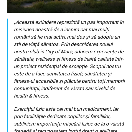
„Această extindere reprezintă un pas important în
misiunea noastră de a inspira cât mai mulți
români să fie mai activi, mai des și să adopte un
stil de viață sănătos. Prin deschiderea noului
nostru club în City of Mara, aducem experiențe de
sănătate, wellness și fitness de înaltă calitate într-
un proiect rezidențial de excepție. Scopul nostru
este de a face activitatea fizică, sănătatea și
fitness-ul accesibile și plăcute pentru toți membrii
comunității, indiferent de vârstă sau nivelul de
health & fitness.
Exercițiul fizic este cel mai bun medicament, iar
prin facilitățile dedicate copiilor și familiilor,
subliniem importanța mișcării fizice de la o vârstă
fragedă și recunoaștem înotul drept o abilitate