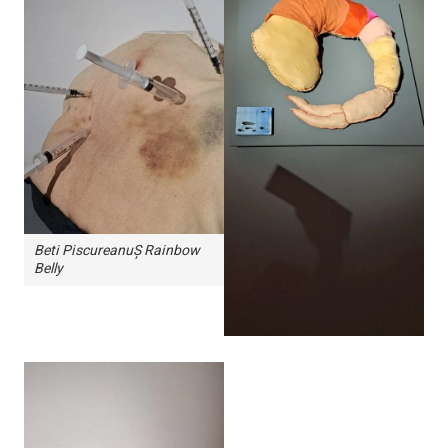
Beti PiscureanuȘ Rainbow
Belly