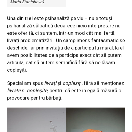
Maria Stanisheva)
Una din trei
este psihanaliză pe viu – nu e totuși
psihanaliză sălbatică deoarece nicio interpretare nu
este oferită, ci suntem, într-un mod cât mai fertil,
livrați problematizării. Un câmp imens fantasmatic se
deschide, iar prin invitația de a participa la mural, la el
avem posibilitatea de a participa exact cât să putem
articula, cât să putem semnifică fără să ne lăsăm
copleșiți.
Special am spus
livrați
și
copleșiț
i, fără să menționez
livrate
și
copleșite
, pentru că este în egală măsură o
provocare pentru bărbați.