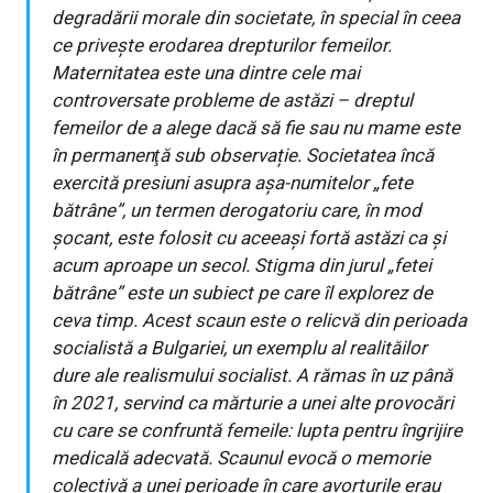
degradării morale din societate, în special în ceea
ce privește erodarea drepturilor femeilor.
Maternitatea este una dintre cele mai
controversate probleme de astăzi – dreptul
femeilor de a alege dacă să fie sau nu mame este
în permanenţă sub observație. Societatea încă
exercită presiuni asupra așa-numitelor „fete
bătrâne”, un termen derogatoriu care, în mod
șocant, este folosit cu aceeași fortă astăzi ca și
acum aproape un secol. Stigma din jurul „fetei
bătrâne” este un subiect pe care îl explorez de
ceva timp. Acest scaun este o relicvă din perioada
socialistă a Bulgariei, un exemplu al realităilor
dure ale realismului socialist. A rămas în uz până
în 2021, servind ca mărturie a unei alte provocări
cu care se confruntă femeile: lupta pentru îngrijire
medicală adecvată. Scaunul evocă o memorie
colectivă a unei perioade în care avorturile erau