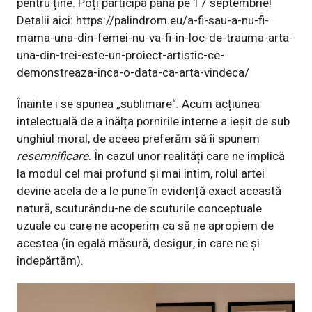
pentru ține. Poți participa până pe 17 septembrie!
Detalii aici:
https://palindrom.eu/a-fi-sau-a-nu-fi-
mama-una-din-femei-nu-va-fi-in-loc-de-trauma-arta-
una-din-trei-este-un-proiect-artistic-ce-
demonstreaza-inca-o-data-ca-arta-vindeca/
Înainte i se spunea „sublimare“. Acum acțiunea
intelectuală de a înălța pornirile interne a ieșit de sub
unghiul moral, de aceea preferăm să îi spunem
resemnificare
. În cazul unor realități care ne implică
la modul cel mai profund și mai intim, rolul artei
devine acela de a le pune în evidență exact această
natură, scuturându-ne de scuturile conceptuale
uzuale cu care ne acoperim ca să ne apropiem de
acestea (în egală măsură, desigur, în care ne și
îndepărtăm).