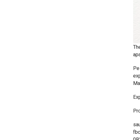
The
apa
Pe 
exp
Mai
Exp
Pro
sau
fb
0B