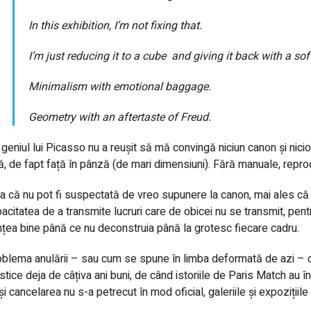
In this exhibition, I’m not fixing that.
I’m just reducing it to a cube
and giving it back with a soft
Minimalism with emotional baggage.
Geometry with an aftertaste of Freud.
geniul lui Picasso nu a reușit să mă convingă niciun canon și nicio 
ă, de fapt față în pânză (de mari dimensiuni). Fără manuale, reprodu
a că nu pot fi suspectată de vreo supunere la canon, mai ales că n
acitatea de a transmite lucruri care de obicei nu se transmit, pen
țea bine până ce nu deconstruia până la grotesc fiecare cadru.
blema anulării – sau cum se spune în limba deformată de azi – can
istice deja de câțiva ani buni, de când istoriile de Paris Match au 
i cancelarea nu s-a petrecut în mod oficial, galeriile și expozițiile c