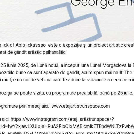
 Ick of Ablo Ickassso este o expoziție și un proiect artistic cr
rat de gândit artistic psihanalitic.
25 iunie 2025, de Lună nouă, a inceput luna Lunei Morgaciova la E
ozitiile bune ca sunt aparate de gandit, acum spun mai mult: The 
 mult, e un soi de vehicul care te aduce la radacinile a ceea ce a 
oziția se poate vizita, cu programare prealabilă, până pe 25 iulie.
gramare prin mesaj aici:
www.etajartistrunspace.com
 aici:
https://www.instagram.com/etaj_artistrunspace/?
clid=IwY2xjawLXUIpleHRuA2FlbQIxMABicmlkETBhdWNLTzFw
2R_arwWjyID2-LMYpHQdWbISxCg_aem_mxMAzI9xSwYQm8qa