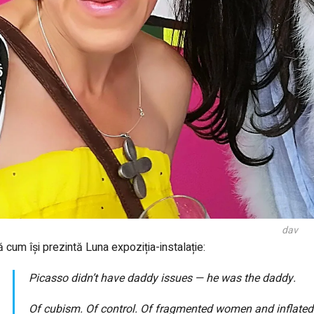
dav
ă cum își prezintă Luna expoziția-instalație:
Picasso didn’t have daddy issues — he was the daddy.
Of cubism. Of control. Of fragmented women and inflated