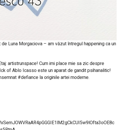
eat de Luna Morgaciova – am văzut întregul happening ca un
taj: artistrunspace! Cum imi place mie sa zic despre
Ick of Ablo Icasso este un aparat de gandit psihanalitic!
insemnat #defiance la originile artei moderne.
bWxSemJOWVRaAR4pGGGIE1lM2gCkCUI5w9lOfta3oOE8c
s5RtpA