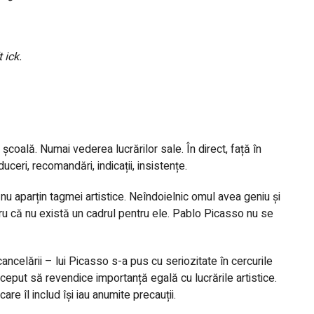
 ick.
școală. Numai vederea lucrărilor sale. În direct, față în
ceri, recomandări, indicații, insistențe.
u aparțin tagmei artistice. Neîndoielnic omul avea geniu și
tru că nu există un cadrul pentru ele. Pablo Picasso nu se
celării – lui Picasso s-a pus cu seriozitate în cercurile
început să revendice importanță egală cu lucrările artistice.
are îl includ își iau anumite precauții.