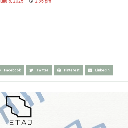
iulie 6, 2025
2:35 pm
Facebook
Twitter
Pinterest
LinkedIn