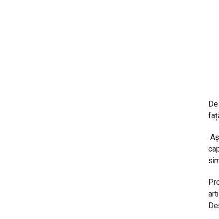
De 
faț
Aș
cap
sim
Pro
art
Deș