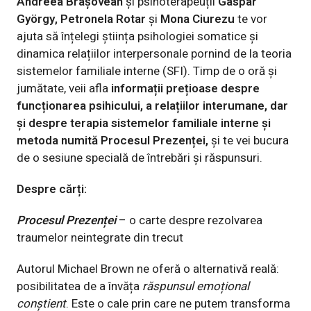
Andreea Brașovean
și psihoterapeuții
Gáspár
György, Petronela Rotar
și
Mona Ciurezu
te vor
ajuta să înțelegi știința psihologiei somatice și
dinamica relațiilor interpersonale pornind de la teoria
sistemelor familiale interne (SFI). Timp de o oră și
jumătate, veii afla
informații prețioase despre
funcționarea psihicului, a relațiilor interumane, dar
și despre terapia sistemelor familiale interne și
metoda numită Procesul Prezenței,
și te vei bucura
de o sesiune specială de întrebări și răspunsuri.
Despre cărți:
Procesul Prezenței
– o carte despre rezolvarea
traumelor neintegrate din trecut
Autorul Michael Brown ne oferă o alternativă reală:
posibilitatea de a învăța
răspunsul emoțional
conștient
. Este o cale prin care ne putem transforma