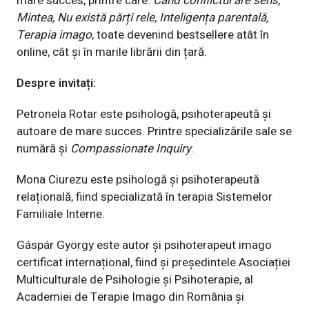
mare succes, printre care:
Când conflictul are sens,
Mintea, Nu există părți rele, Inteligența parentală,
Terapia imago
, toate devenind bestsellere atât în
online, cât și în marile librării din țară.
Despre invitați:
Petronela Rotar
este psihologă, psihoterapeută și
autoare de mare succes. Printre specializările sale se
numără și
Compassionate Inquiry
.
Mona Ciurezu
este psihologă și psihoterapeută
relațională, fiind specializată în terapia Sistemelor
Familiale Interne.
Gáspár György
este autor și psihoterapeut imago
certificat internațional, fiind și președintele Asociației
Multiculturale de Psihologie și Psihoterapie, al
Academiei de Terapie Imago din România și