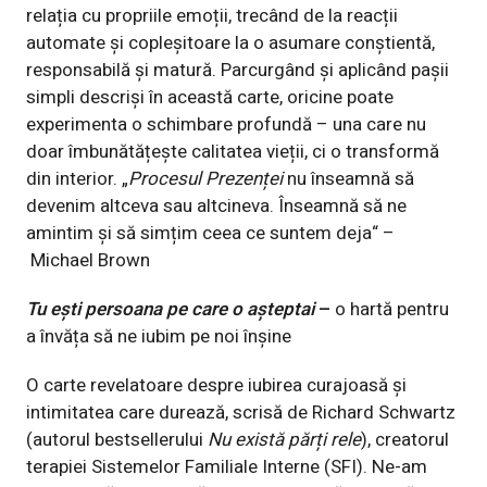
relația cu propriile emoții, trecând de la reacții
automate și copleșitoare la o asumare conștientă,
responsabilă și matură. Parcurgând și aplicând pașii
simpli descriși în această carte, oricine poate
experimenta o schimbare profundă – una care nu
doar îmbunătățește calitatea vieții, ci o transformă
din interior. „
Procesul Prezenței
nu înseamnă să
devenim altceva sau altcineva. Înseamnă să ne
amintim și să simțim ceea ce suntem deja“ –
Michael Brown
Tu ești persoana pe care o așteptai
–
o hartă pentru
a învăța să ne iubim pe noi înșine
O carte revelatoare despre iubirea curajoasă și
intimitatea care durează, scrisă de Richard Schwartz
(autorul bestsellerului
Nu există părți rele
), creatorul
terapiei Sistemelor Familiale Interne (SFI). Ne-am