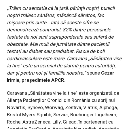
„Trăim cu senzația că la țară, părinții noștri, bunicii
noștri trăiesc sănătos, mănâncă sănătos, fac
mișcare prin curte… Iată că aceste cifre ne
demonstrează contrariul. 82% dintre persoanele
testate de noi sunt supraponderale sau suferă de
obezitate.
Mai mult de jumătate dintre pacienții
testați au diabet sau prediabet. Riscul de boli
cardiovasculare este mare. Caravana „Sănătatea vine
la tine” este un semnal de alarmă pentru autorități,
dar și pentru noi și familiile noastre.”
spune
Cezar
Irimia, președintele APCR.
Caravana „Sănătatea vine la tine” este organizată de
Alianța Pacienților Cronici din România cu sprijinul
Novartis, Synevo, Worwag, Zentiva, Viatris, Alphega,
Bristol Myers Squibb, Servier, Boehringer Ingelheim,
Roche, AstraZeneca, Lilly, Gilead, în parteneriat cu