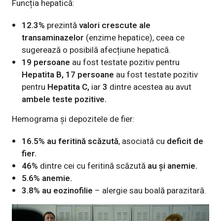
Funcția hepatică
:
12.3%
prezintă
valori crescute ale
transaminazelor
(enzime hepatice), ceea ce
sugerează o posibilă afecțiune hepatică.
19 persoane
au fost testate pozitiv pentru
Hepatita B, 17 persoane
au fost testate pozitiv
pentru
Hepatita C,
iar
3
dintre acestea au avut
ambele teste pozitive.
Hemograma și depozitele de fier
:
16.5% au feritină scăzută
, asociată cu
deficit de
fier.
46%
dintre cei cu feritină scăzută
au și anemie.
5.6% anemie.
3.8% au eozinofilie
– alergie sau boală parazitară.