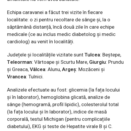
Echipa caravanei a făcut trei vizite în fiecare
localitate: o zi pentru recoltare de sânge și, la o
săptămână distanță, încă două zile în care echipe
medicale (ce au inclus medic diabetolog și medic
cardiolog) au venit în localități.
Județele și localitățile vizitate sunt
Tulcea
: Beștepe,
Teleorman
: Vârtoape și Scurtu Mare,
Giurgiu
: Prundu
și Greaca,
Vâlcea
: Alunu,
Argeș
: Mozăceni și
Vrancea
: Tulnici.
Analizele efectuate au fost: glicemia (la fața locului
și în laborator), hemoglobina glicată, analize de
sânge (hemogramă, profil lipidic), colesterolul total
(la fața locului și în laborator), indice de masă
corporală, testul Michigan (pentru complicațiile
diabetului), EKG și teste de Hepatite virale B și C.