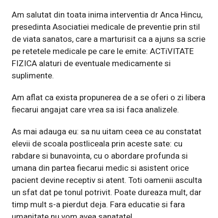
Am salutat din toata inima interventia dr Anca Hincu,
presedinta Asociatiei medicale de preventie prin stil
de viata sanatos, care a marturisit ca a ajuns sa scrie
pe retetele medicale pe care le emite: ACTiVITATE
FIZICA alaturi de eventuale medicamente si
suplimente.
Am aflat ca exista propunerea de a se oferi o zi libera
fiecarui angajat care vrea sa isi faca analizele.
As mai adauga eu: sa nu uitam ceea ce au constatat
elevii de scoala postliceala prin aceste sate: cu
rabdare si bunavointa, cu o abordare profunda si
umana din partea fiecarui medic si asistent orice
pacient devine receptiv si atent. Toti oamenii asculta
un sfat dat pe tonul potrivit. Poate dureaza mult, dar
timp mult s-a pierdut deja. Fara educatie si fara
umanitate nu vom avea sanatate!