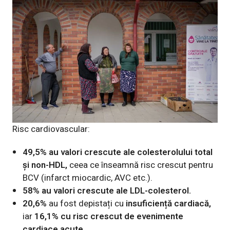
Risc cardiovascular
:
49,5%
au valori crescute ale colesterolului total
și non-HDL,
ceea ce înseamnă risc crescut pentru
BCV (infarct miocardic, AVC etc.).
58% au valori crescute ale LDL-colesterol.
20,6%
au fost depistați cu
insuficiență cardiacă,
iar
16,1% cu risc
crescut de evenimente
cardiace acute.