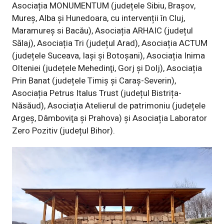
Asociația MONUMENTUM (județele Sibiu, Braşov,
Mureș, Alba şi Hunedoara, cu intervenții în Cluj,
Maramureș si Bacău), Asociația ARHAIC (județul
Sălaj), Asociația Tri (județul Arad), Asociația ACTUM
(județele Suceava, Iaşi şi Botoşani), Asociația Inima
Olteniei (județele Mehedinţi, Gorj şi Dolj), Asociația
Prin Banat (județele Timiş şi Caraş-Severin),
Asociația Petrus Italus Trust (județul Bistrița-
Năsăud), Asociația Atelierul de patrimoniu (județele
Argeş, Dâmboviţa şi Prahova) și Asociația Laborator
Zero Pozitiv (județul Bihor).