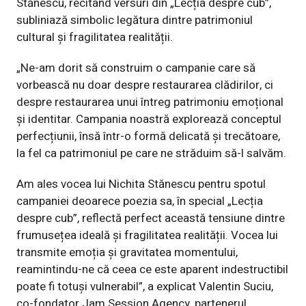
Stănescu, recitând versuri din „Lecția despre cub”,
subliniază simbolic legătura dintre patrimoniul
cultural și fragilitatea realității.
„Ne-am dorit să construim o campanie care să
vorbească nu doar despre restaurarea clădirilor, ci
despre restaurarea unui întreg patrimoniu emoțional
și identitar. Campania noastră explorează conceptul
perfecțiunii, însă într-o formă delicată și trecătoare,
la fel ca patrimoniul pe care ne străduim să-l salvăm.
Am ales vocea lui Nichita Stănescu pentru spotul
campaniei deoarece poezia sa, în special „Lecția
despre cub”, reflectă perfect această tensiune dintre
frumusețea ideală și fragilitatea realității. Vocea lui
transmite emoția și gravitatea momentului,
reamintindu-ne că ceea ce este aparent indestructibil
poate fi totuși vulnerabil”, a explicat Valentin Suciu,
co-fondator Jam Session Agency, partenerul