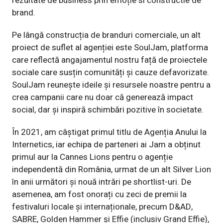
rezultate de business prin emoție si constructie de
brand.
Pe lângă construcția de branduri comerciale, un alt
proiect de suflet al agenției este SoulJam, platforma
care reflectă angajamentul nostru față de proiectele
sociale care susțin comunități și cauze defavorizate.
SoulJam reunește ideile și resursele noastre pentru a
crea campanii care nu doar că generează impact
social, dar și inspiră schimbări pozitive în societate.
În 2021, am câștigat primul titlu de Agenția Anului la
Internetics, iar echipa de parteneri ai Jam a obținut
primul aur la Cannes Lions pentru o agenție
independentă din România, urmat de un alt Silver Lion
în anii următori și nouă intrări pe shortlist-uri. De
asemenea, am fost onorați cu zeci de premii la
festivaluri locale și internaționale, precum D&AD,
SABRE, Golden Hammer și Effie (inclusiv Grand Effie),