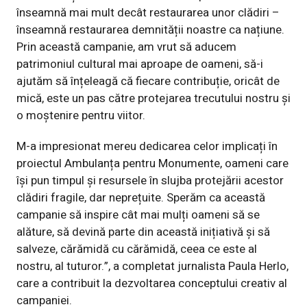
înseamnă mai mult decât restaurarea unor clădiri –
înseamnă restaurarea demnității noastre ca națiune.
Prin această campanie, am vrut să aducem
patrimoniul cultural mai aproape de oameni, să-i
ajutăm să înțeleagă că fiecare contribuție, oricât de
mică, este un pas către protejarea trecutului nostru și
o moștenire pentru viitor.
M-a impresionat mereu dedicarea celor implicați în
proiectul Ambulanța pentru Monumente, oameni care
își pun timpul și resursele în slujba protejării acestor
clădiri fragile, dar neprețuite. Sperăm ca această
campanie să inspire cât mai mulți oameni să se
alăture, să devină parte din această inițiativă și să
salveze, cărămidă cu cărămidă, ceea ce este al
nostru, al tuturor.”, a completat jurnalista Paula Herlo,
care a contribuit la dezvoltarea conceptului creativ al
campaniei.