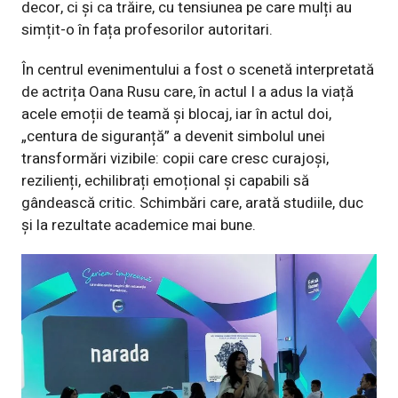
decor, ci și ca trăire, cu tensiunea pe care mulți au
simțit-o în fața profesorilor autoritari.
În centrul
evenimentului a fost o scenetă interpretată
de actrița Oana Rusu care, în actul I a adus la viață
acele emoții de teamă și blocaj, iar în actul doi,
„centura de siguranță” a devenit simbolul unei
transformări vizibile: copii care cresc curajoși,
rezilienți, echilibrați emoțional și capabili să
gândească critic. Schimbări care, arată studiile, duc
și la rezultate academice mai bune.