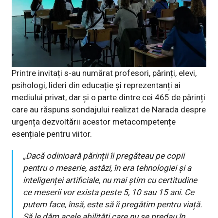
Printre invitați s-au numărat profesori, părinți, elevi,
psihologi, lideri din educație și reprezentanți ai
mediului privat, dar și o parte dintre cei 465 de părinți
care au răspuns
sondajului
realizat de Narada despre
urgența dezvoltării acestor metacompetențe
esențiale pentru viitor.
„
Dacă odinioară părinții îi pregăteau pe copii
pentru o meserie, astăzi, în era tehnologiei și a
inteligenței artificiale, nu mai știm cu certitudine
ce meserii vor exista peste 5, 10 sau 15 ani. Ce
putem face, însă, este să îi pregătim pentru viață.
Să le dăm acele abilități care nu se predau în