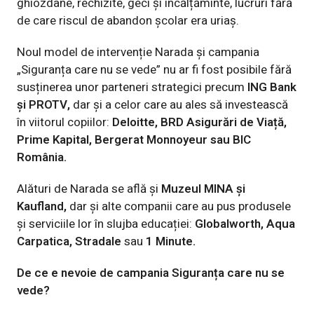
ghiozdane, rechizite, geci și încălțăminte, lucruri fără
de care riscul de abandon școlar era uriaș.
Noul model de intervenție Narada și campania
„Siguranța care nu se vede” nu ar fi fost posibile fără
susținerea unor parteneri strategici precum
ING Bank
și PROTV,
dar și a celor care au ales să investească
în viitorul copiilor:
Deloitte, BRD Asigurări de Viață,
Prime Kapital, Bergerat Monnoyeur sau BIC
România.
Alături de Narada se află și
Muzeul MINA și
Kaufland,
dar și alte companii care au pus produsele
și serviciile lor în slujba educației:
Globalworth, Aqua
Carpatica, Stradale
sau
1 Minute.
De ce e nevoie de campania
Siguranța care nu se
vede
?