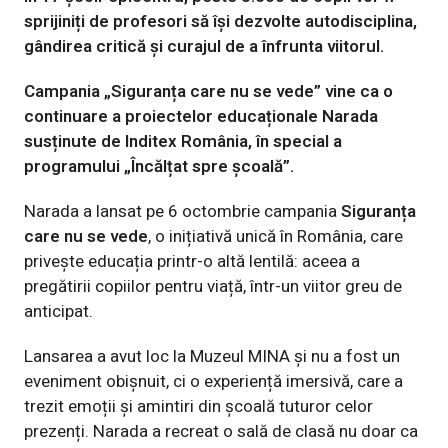
sprijiniți de profesori să își dezvolte autodisciplina,
gândirea critică și curajul de a înfrunta viitorul.
Campania „Siguranța care nu se vede” vine ca o
continuare a proiectelor educaționale Narada
susținute de Inditex România, în special a
programului „Încălțat spre școală”.
Narada a lansat pe 6 octombrie campania
Siguranța
care nu se vede
, o inițiativă unică în România, care
privește educația printr-o altă lentilă: aceea a
pregătirii copiilor pentru viață, într-un viitor greu de
anticipat.
Lansarea a avut loc la Muzeul MINA și nu a fost un
eveniment obișnuit, ci o experiență imersivă, care a
trezit emoții și amintiri din școală tuturor celor
prezenți. Narada a recreat o sală de clasă nu doar ca