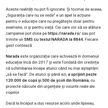
Aceste realități nu pot fi ignorate. Și tocmai de aceea,
„Siguranța care nu se vede” e un apel la acțiune
pentru o educație care nu pregătește doar pentru
examene, ci și pentru viață. Cei care vor să se alăture
campaniei pot dona pe
https://narada.ro/
sau pot
trimite un
SMS cu textul NARADA la 8844.
Fiecare
gest contează.
Narada
este organizația care activează în domeniul
educației încă din 2017 și este fondată din credința
că schimbarea începe atunci când nu mai așteptăm
„să se facă”. De atunci și până azi,
a sprijinit peste
120.000 de copii și 500 de școli din România
, cu
proiecte născute din urgențele și visurile reale ale
copiilor.
Dacă la început a dus resurse acolo unde lipseau,