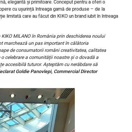
, elegantă și primitoare. Conceput pentru a oferi o
copere cu ușurință întreaga gamă de produse – de la
 ediție limitată care au făcut din KIKO un brand iubit în întreaga
 KIKO MILANO în România prin deschiderea noului
 marchează un pas important în călătoria
pe de consumatorii români creativitatea, calitatea
te o celebrare a comunității noastre și o dovadă a
nțe accesibilă tuturor. Așteptăm cu nerăbdare să
eclarat Goldie Panovlepi, Commercial Director