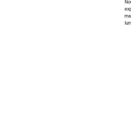
Nou
exp
mac
lu