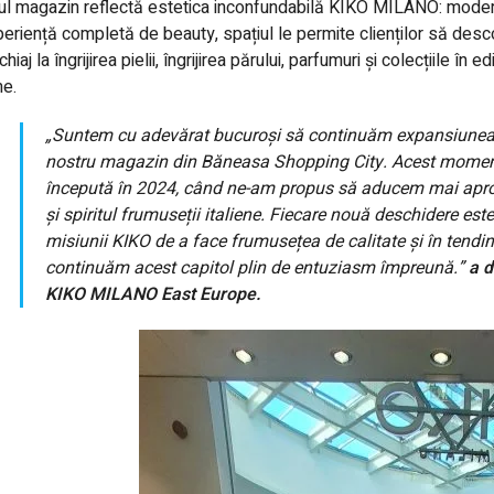
l magazin reflectă estetica inconfundabilă KIKO MILANO: modernă
eriență completă de beauty, spațiul le permite clienților să des
hiaj la îngrijirea pielii, îngrijirea părului, parfumuri și colecțiile în
me.
„Suntem cu adevărat bucuroși să continuăm expansiunea
nostru magazin din Băneasa Shopping City. Acest moment
începută în 2024, când ne-am propus să aducem mai aproa
și spiritul frumuseții italiene. Fiecare nouă deschidere es
misiunii KIKO de a face frumusețea de calitate și în tendi
continuăm acest capitol plin de entuziasm împreună.”
a d
KIKO MILANO East Europe.