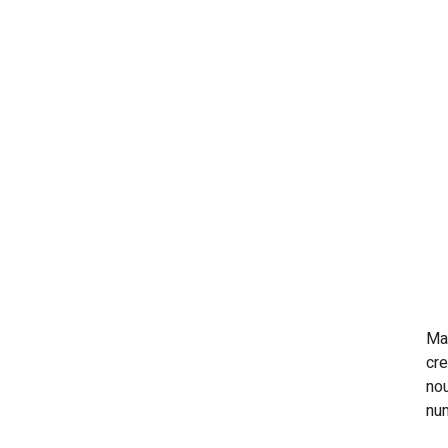
Mar
cre
nou
num