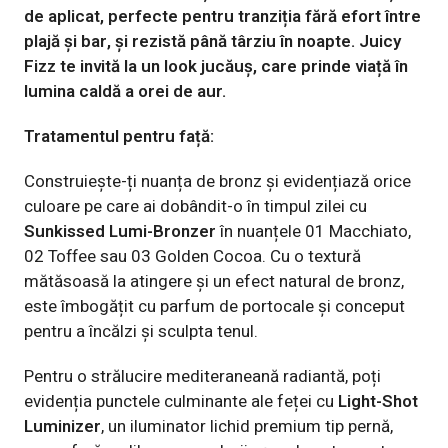
de aplicat, perfecte pentru tranziția fără efort între
plajă și bar, și rezistă până târziu în noapte. Juicy
Fizz te invită la un look jucăuș, care prinde viață în
lumina caldă a orei de aur.
Tratamentul pentru față:
Construiește-ți nuanța de bronz și evidențiază orice
culoare pe care ai dobândit-o în timpul zilei cu
Sunkissed Lumi-Bronzer
în nuanțele 01 Macchiato,
02 Toffee sau 03 Golden Cocoa. Cu o textură
mătăsoasă la atingere și un efect natural de bronz,
este îmbogățit cu parfum de portocale și conceput
pentru a încălzi și sculpta tenul.
Pentru o strălucire mediteraneană radiantă, poți
evidenția punctele culminante ale feței cu
Light-Shot
Luminizer
, un iluminator lichid premium tip pernă,