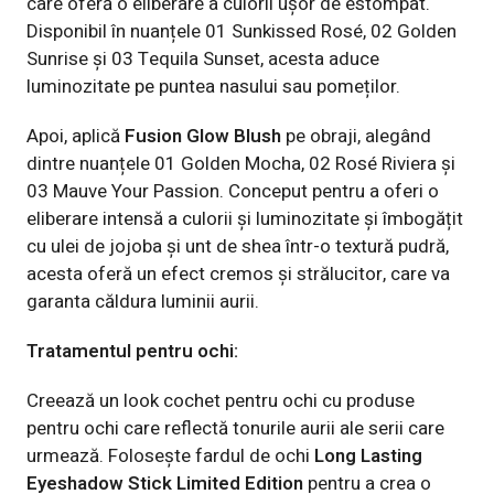
care oferă o eliberare a culorii ușor de estompat.
Disponibil în nuanțele 01 Sunkissed Rosé, 02 Golden
Sunrise și 03 Tequila Sunset, acesta aduce
luminozitate pe puntea nasului sau pomeților.
Apoi, aplică
Fusion Glow Blush
pe obraji, alegând
dintre nuanțele 01 Golden Mocha, 02 Rosé Riviera și
03 Mauve Your Passion. Conceput pentru a oferi o
eliberare intensă a culorii și luminozitate și îmbogățit
cu ulei de jojoba și unt de shea într-o textură pudră,
acesta oferă un efect cremos și strălucitor, care va
garanta căldura luminii aurii.
Tratamentul pentru ochi:
Creează un look cochet pentru ochi cu produse
pentru ochi care reflectă tonurile aurii ale serii care
urmează. Folosește fardul de ochi
Long Lasting
Eyeshadow Stick Limited Edition
pentru a crea o