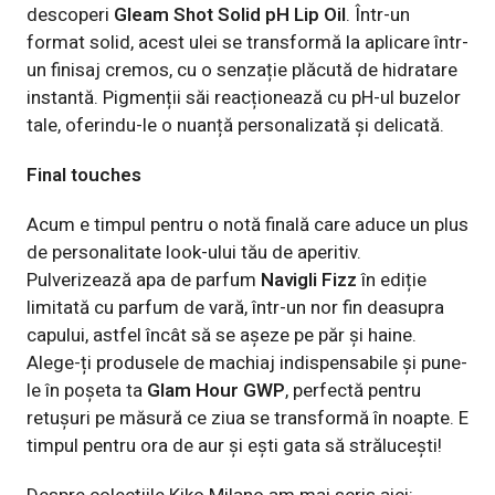
descoperi
Gleam Shot Solid pH Lip Oil
. Într-un
format solid, acest ulei se transformă la aplicare într-
un finisaj cremos, cu o senzație plăcută de hidratare
instantă. Pigmenții săi reacționează cu pH-ul buzelor
tale, oferindu-le o nuanță personalizată și delicată.
Final touches
Acum e timpul pentru o notă finală care aduce un plus
de personalitate look-ului tău de aperitiv.
Pulverizează apa de parfum
Navigli Fizz
în ediție
limitată cu parfum de vară, într-un nor fin deasupra
capului, astfel încât să se așeze pe păr și haine.
Alege-ți produsele de machiaj indispensabile și pune-
le în poșeta ta
Glam Hour GWP
, perfectă pentru
retușuri pe măsură ce ziua se transformă în noapte. E
timpul pentru ora de aur și ești gata să strălucești!