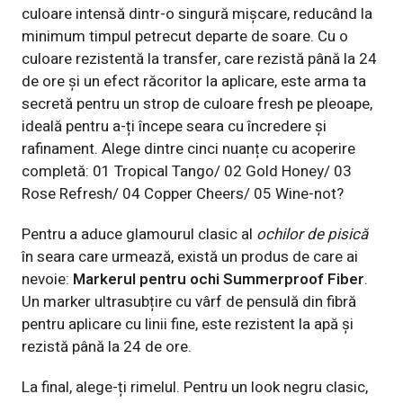
culoare intensă dintr-o singură mișcare, reducând la
minimum timpul petrecut departe de soare. Cu o
culoare rezistentă la transfer, care rezistă până la 24
de ore și un efect răcoritor la aplicare, este arma ta
secretă pentru un strop de culoare fresh pe pleoape,
ideală pentru a-ți începe seara cu încredere și
rafinament. Alege dintre cinci nuanțe cu acoperire
completă: 01 Tropical Tango/ 02 Gold Honey/ 03
Rose Refresh/ 04 Copper Cheers/ 05 Wine-not?
Pentru a aduce glamourul clasic al
ochilor de pisică
în seara care urmează, există un produs de care ai
nevoie:
Markerul pentru ochi
Summerproof Fiber
.
Un marker ultrasubțire cu vârf de pensulă din fibră
pentru aplicare cu linii fine, este rezistent la apă și
rezistă până la 24 de ore.
La final, alege-ți rimelul. Pentru un look negru clasic,