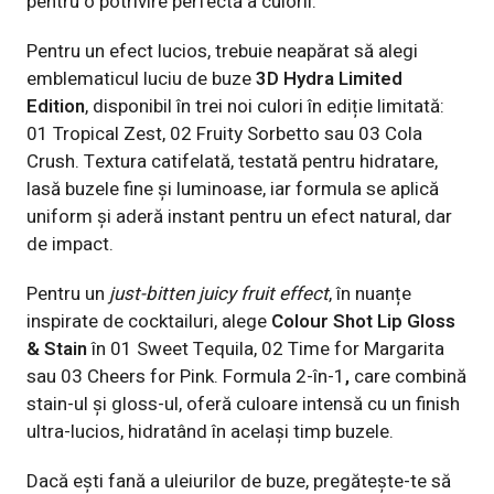
pentru o potrivire perfectă a culorii.
Pentru un efect lucios, trebuie neapărat să alegi
emblematicul luciu de buze
3D Hydra Limited
Edition
, disponibil în trei noi culori în ediție limitată:
01 Tropical Zest, 02 Fruity Sorbetto sau 03 Cola
Crush. Textura catifelată, testată pentru hidratare,
lasă buzele fine și luminoase, iar formula se aplică
uniform și aderă instant pentru un efect natural, dar
de impact.
Pentru un
just-bitten juicy fruit effect
, în nuanțe
inspirate de cocktailuri, alege
Colour Shot Lip Gloss
& Stain
în 01 Sweet Tequila, 02 Time for Margarita
sau 03 Cheers for Pink. Formula 2-în-1
,
care combină
stain-ul și gloss-ul, oferă culoare intensă cu un finish
ultra-lucios, hidratând în același timp buzele.
Dacă ești fană a uleiurilor de buze, pregătește-te să