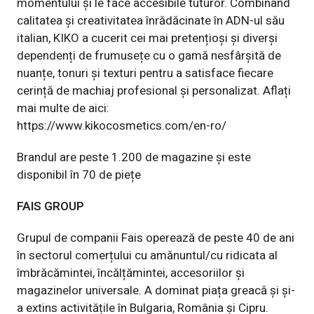
momentului și le face accesibile tuturor. Combinând
calitatea și creativitatea înrădăcinate în ADN-ul său
italian, KIKO a cucerit cei mai pretențioși și diverși
dependenți de frumusețe cu o gamă nesfârșită de
nuanțe, tonuri și texturi pentru a satisface fiecare
cerință de machiaj profesional și personalizat. Aflați
mai multe de aici:
https://www.kikocosmetics.com/en-ro/
Brandul are peste 1.200 de magazine și este
disponibil în 70 de piețe
FAIS GROUP
Grupul de companii Fais operează de peste 40 de ani
în sectorul comerțului cu amănuntul/cu ridicata al
îmbrăcămintei, încălțămintei, accesoriilor și
magazinelor universale. A dominat piața greacă și și-
a extins activitățile în Bulgaria, România și Cipru.