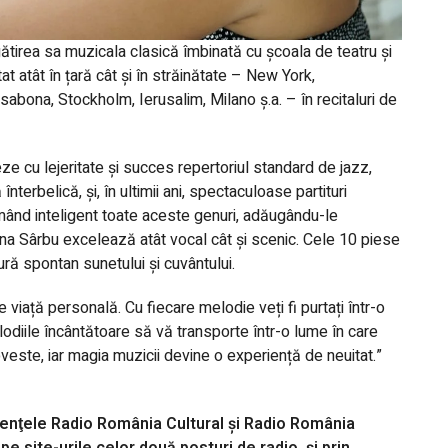
gătirea sa muzicala clasică îmbinată cu școala de teatru și
at atât în țară cât și în străinătate – New York,
sabona, Stockholm, Ierusalim, Milano ș.a. – în recitaluri de
ze cu lejeritate și succes repertoriul standard de jazz,
erbelică, și, în ultimii ani, spectaculoase partituri
amând inteligent toate aceste genuri, adăugându-le
ina Sârbu excelează atât vocal cât și scenic. Cele 10 piese
ură spontan sunetului și cuvântului.
viață personală. Cu fiecare melodie veți fi purtați într-o
elodiile încântătoare să vă transporte într-o lume în care
este, iar magia muzicii devine o experiență de neuitat.”
venţele Radio România Cultural şi Radio România