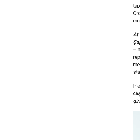
tap
Orc
mul
At 
Șa
– m
rep
meu
sta
Pie
câș
gir