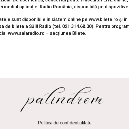
zical. De asemenea, concertul poate fi ascultat LIVE online, 
ermediul aplicației Radio România, disponibilă pe dispozitive
etele sunt disponibile în sistem online
pe
www.bilete.ro
și în
a de bilete a Sălii Radio (tel. 021 314.68.00). Pentru program
cial
www.salaradio.ro
– secțiunea Bilete.
Politica de confidențialitate