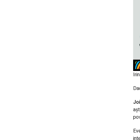
Iri
Dac
Jo
așt
pov
Eve
int