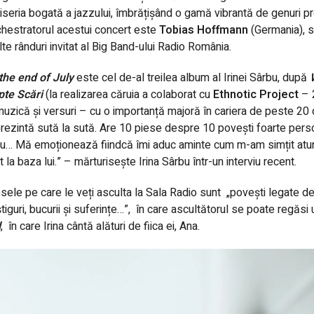
iseria bogată a jazzului, îmbrățișând o gamă vibrantă de genuri 
hestratorul acestui concert este
Tobias Hoffmann
(Germania), s
te rânduri invitat al Big Band-ului Radio România.
the end of July
este cel de-al treilea album al Irinei Sârbu, după
pte Scări
(la realizarea căruia a colaborat cu
Ethnotic Project
– 
uzică și versuri – cu o importanță majoră în cariera de peste 20 
rezintă sută la sută. Are 10 piese despre 10 povești foarte pers
… Mă emoționează fiindcă îmi aduc aminte cum m-am simțit atunc
t la baza lui.” – mărturisește Irina Sârbu într-un interviu recent.
sele pe care le veți asculta la Sala Radio sunt
„povești legate de 
tiguri, bucurii și suferințe…”,
în care ascultătorul se poate regăsi u
l
,
în care Irina cântă alături de fiica ei, Ana.