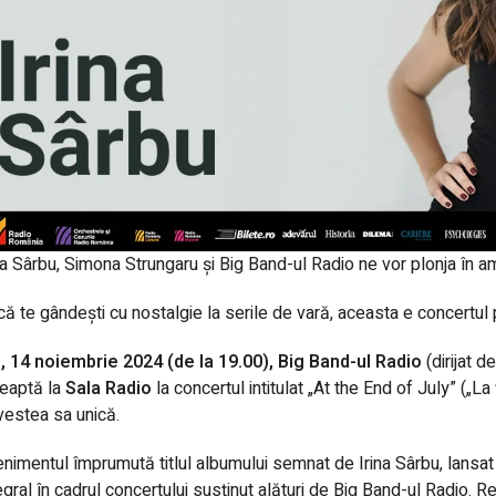
na Sârbu, Simona Strungaru și Big Band-ul Radio ne vor plonja în am
ă te gândești cu nostalgie la serile de vară, aceasta e concertul 
i, 14 noiembrie 2024 (de la 19.00), Big Band-ul Radio
(dirijat de
eaptă la
Sala Radio
la concertul intitulat
„At the End of July” („La 
estea sa unică.
nimentul împrumută titlul albumului semnat de Irina Sârbu,
lansat
egral în cadrul concertului susținut alături de Big Band-ul Radio. Re