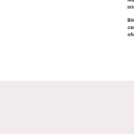
Mu
int
Bil
cas
ofi