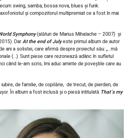
precum swing, samba, bossa nova, blues și funk.
axofonistul și compozitorul multipremiat ce a fost în mai
World Symphony
(alături de Marius Mihalache – 2007)
și
2015). Dar
At the end of July
este primul album de autor
de ani a solistei, care afirmă despre proiectul său: „…mă
onale (…). Sunt piese care rezonează adânc în sufletul
i când le-am scris, îmi aduc aminte de poveștile care au
iubire, de familie, de copilărie,
de trecut, de pierderi, de
șor. În album a fost inclusă și o piesă intitulată
That`s my