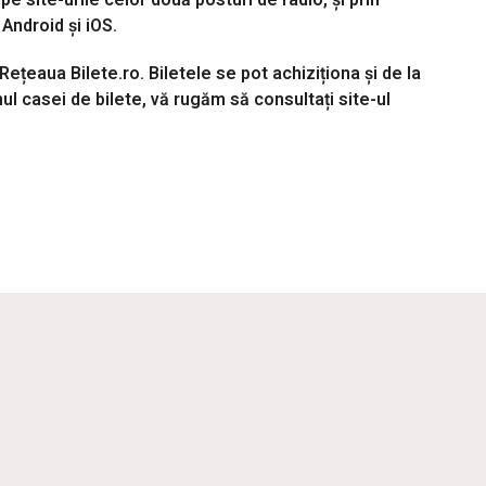
pe site-urile
celor două posturi de radio, și prin
 Android și iOS
.
 Rețeaua Bilete.ro.
Biletele se pot achiziționa și de la
ul casei de bilete, vă rugăm să consultați site-ul