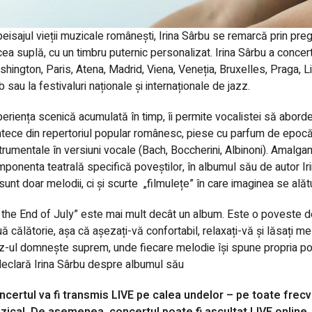
peisajul vieții muzicale românești, Irina Sârbu se remarcă prin pre
ea suplă, cu un timbru puternic personalizat.
Irina Sârbu a
concert
hington, Paris, Atena, Madrid, Viena, Veneția, Bruxelles, Praga, Li
b sau la festivaluri naționale și internaționale de jazz.
eriența scenică acumulată în timp, îi permite vocalistei să aborde
tece din repertoriul popular românesc, piese cu parfum de epocă înt
trumentale în versiuni vocale (Bach, Boccherini, Albinoni). Amalg
ponenta teatrală specifică poveștilor, în albumul său de autor Ir
sunt doar melodii, ci și scurte
„filmulețe” în care imaginea se alăt
 the End of July” este mai mult decât un album. Este o poveste de 
ă călătorie, așa că așezați-vă confortabil, relaxați-vă și lăsați m
z-ul domnește suprem, unde fiecare melodie își spune propria pov
eclară Irina Sârbu despre albumul său
ncertul va fi transmis LIVE pe calea undelor – pe toate frec