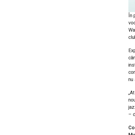
În 
voc
Was
clu
Exp
cân
ins
com
nu 
„At
nou
jaz
– d
Co