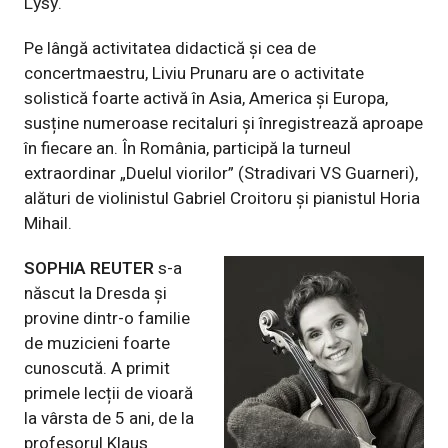
Lysy.
Pe lângă activitatea didactică și cea de
concertmaestru, Liviu Prunaru are o activitate
solistică foarte activă în Asia, America și Europa,
susține numeroase recitaluri și înregistrează aproape
în fiecare an. În România, participă la turneul
extraordinar „Duelul viorilor” (Stradivari VS Guarneri),
alături de violinistul Gabriel Croitoru și pianistul Horia
Mihail.
SOPHIA REUTER
s-a
născut la Dresda și
provine dintr-o familie
de muzicieni foarte
cunoscută. A primit
primele lecții de vioară
la vârsta de 5 ani, de la
profesorul Klaus