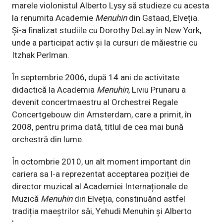
marele violonistul Alberto Lysy să studieze cu acesta
la renumita Academie
Menuhin
din Gstaad, Elveția.
Și-a finalizat studiile cu Dorothy DeLay în New York,
unde a participat activ și la cursuri de măiestrie cu
Itzhak Perlman.
În septembrie 2006, după 14 ani de activitate
didactică la Academia
Menuhin
, Liviu Prunaru a
devenit concertmaestru al Orchestrei Regale
Concertgebouw din Amsterdam, care a primit, în
2008, pentru prima dată, titlul de cea mai bună
orchestră din lume.
În octombrie 2010, un alt moment important din
cariera sa l-a reprezentat acceptarea poziției de
director muzical al Academiei Internaționale de
Muzică
Menuhin
din Elveția, constinuând astfel
tradiția maeștrilor săi, Yehudi Menuhin și Alberto