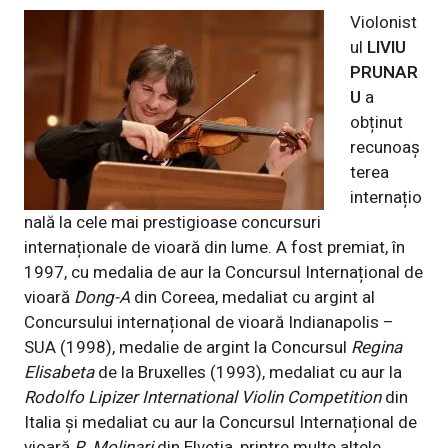
Violonist
ul
LIVIU
PRUNAR
U
a
obținut
recunoaș
terea
internațio
nală la cele mai prestigioase concursuri
internaționale de vioară din lume. A fost premiat, în
1997, cu medalia de aur la Concursul Internațional de
vioară
Dong-A
din Coreea, medaliat cu argint al
Concursului internațional de vioară Indianapolis –
SUA (1998), medalie de argint la Concursul
Regina
Elisabeta
de la Bruxelles (1993), medaliat cu aur la
Rodolfo Lipizer International Violin Competition
din
Italia și medaliat cu aur la Concursul Internațional de
vioară
R. Molinari
din Elveția, printre multe altele.