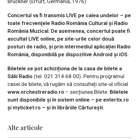
Brückner (Erfurt, Germania, 1976).
Concertul va fi transmis LIVE pe calea undelor – pe
toate frecvenţele Radio România Cultural şi Radio
România Muzical. De asemenea, concertul poate fi
ascultat LIVE online, pe site-urile
celor două
posturi de radio, și prin intermediul aplicației Radio
România, disponibilă pe dispozitive Android și iOS
.
Biletele se pot achiziționa de la casa de bilete a
Sălii Radio
(tel.
021 314.68.00). Pentru programul
casei de bilete, vă rugăm să consultați site-ul oficial
www.orchestreradio.ro
– secțiunea Bilete.
Biletele
sunt disponibile și în sistem online – pe
entertix.ro
și
myticket.ro
– şi în librăriile Cărtureşti.
Alte articole