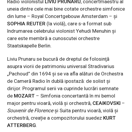
Radio violonistul
LIVIU PRUNARU
, concertmaestru al
uneia dintre cele mai bine cotate orchestre simfonice
din lume – Royal Concertgebouw Amsterdam – și
SOPHIA REUTER
(la violă), care s-a format sub
îndrumarea celebrului violonist Yehudi Menuhin și
care este membră a cunoscutei orchestre
Staatskapelle Berlin.
Liviu Prunaru se bucură de dreptul de folosinţă
asupra viorii de patrimoniu universal Stradivarius
„Pachoud” din 1694 și se va afla alături de Orchestra
de Cameră Radio în dublă ipostază: de solist și
dirijor. Programul serii va cuprinde lucrări semnate
de
MOZART
– Simfonia concertantă în mi bemol
major pentru vioară, violă şi orchestră,
CEAIKOVSKI
–
Souvenir de Florence
și Suita pentru vioară, violă şi
orchestră, creație a compozitorului suedez
KURT
ATTERBERG
.