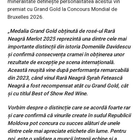
mineralitate definește personalitatea acestui vin
premiat cu Grand Gold la Concours Mondial de
Bruxelles 2026.
„Medalia Grand Gold obținută de rosé-ul Rară
Neagră Merlot 2025 reprezintă una dintre cele mai
importante distincții din istoria Domeniile Davidescu
și confirmă consecvența cramei în obținerea unor
rezultate de excepție pe scena internațională.
Această reușită vine după performanța remarcabilă
din 2023, când vinul Rară Neagră Syrah Fetească
Neagră a fost recompensat atât cu Grand Gold, cât
și cu titlul Best of Show Red Wine.
Vorbim despre o distincție care se acordă foarte rar
și care confirmă că vinurile create în sudul Republicii
Moldova pot concura cu succes alături de unele
dintre cele mai apreciate etichete din lume.
Pentru
noi, este o validare a muncii întregii echipe și a