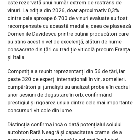
este rezervată unui număr extrem de restrâns de
vinuri. La ediția din 2026, doar aproximativ 0,3%
dintre cele aproape 6.700 de vinuri evaluate au fost
recompensate cu această medalie, ceea ce plasează
Domeniile Davidescu printre puținii producători care
au atins acest nivel de excelență, alături de nume
consacrate din țări cu tradiție viticolă precum Franța
și Italia.
Competiția a reunit reprezentanți din 56 de țări, iar
peste 320 de experți internaționali în vin, somelieri,
cumpărători și jurnaliști au analizat probele în cadrul
unor sesiuni de degustare în orb, confirmând
prestigiul și rigoarea unuia dintre cele mai importante
concursuri viticole din lume.
Distincția confirmă încă o dată potențialul soiului
autohton Rară Neagră și capacitatea cramei de a