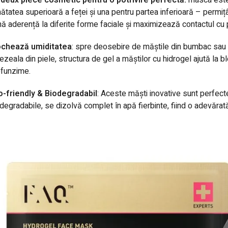
ătatea superioară a feței și una pentru partea inferioară – permiț
ă aderență la diferite forme faciale și maximizează contactul cu p
ochează umiditatea
: spre deosebire de măștile din bumbac sau a
zeala din piele, structura de gel a măștilor cu hidrogel ajută la bl
ofunzime.
o-friendly & Biodegradabil
: Aceste măști inovative sunt perfecte
degradabile, se dizolvă complet în apă fierbinte, fiind o adevăra