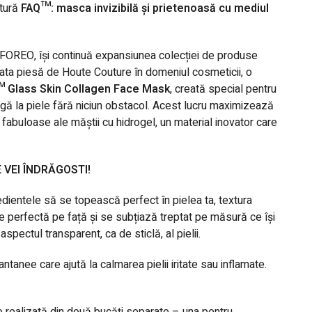
tură
FAQ™:
masca invizibilă și prietenoasă cu mediul
a FOREO, își continuă expansiunea colecției de produse
ărata piesă de Houte Couture în domeniul cosmeticii, o
 Glass Skin Collagen Face Mask
, creată special pentru
ungă la piele fără niciun obstacol. Acest lucru maximizează
r fabuloase ale măștii cu hidrogel, un material inovator care
VEI ÎNDRĂGOSTI!
edientele să se topească perfect în pielea ta, textura
 perfectă pe față și se subțiază treptat pe măsură ce își
pectul transparent, ca de sticlă, al pielii.
tanee care ajută la calmarea pielii iritate sau inflamate.
 realizată din două bucăți separate – una pentru