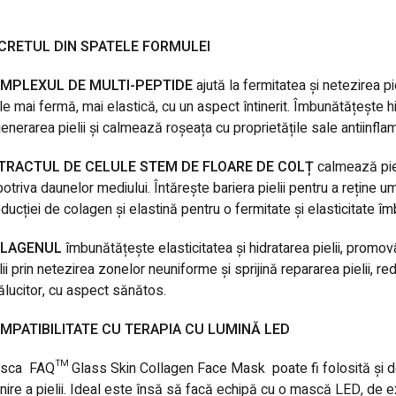
CRETUL DIN SPATELE FORMULEI
MPLEXUL DE MULTI-PEPTIDE
ajută la fermitatea și netezirea p
le mai fermă, mai elastică, cu un aspect întinerit. Îmbunătățește hi
enerarea pielii și calmează roșeața cu proprietățile sale antiinfla
TRACTUL DE CELULE STEM DE FLOARE DE COLȚ
calmează piele
otriva daunelor mediului. Întărește bariera pielii pentru a reține um
ducției de colagen și elastină pentru o fermitate și elasticitate îm
LAGENUL
îmbunătățește elasticitatea și hidratarea pielii, promo
lii prin netezirea zonelor neuniforme și sprijină repararea pielii, re
ălucitor, cu aspect sănătos.
MPATIBILITATE CU TERAPIA CU LUMINĂ LED
sca
FAQ™ Glass Skin Collagen Face Mask
poate fi folosită și 
nire a pielii. Ideal este însă să facă echipă cu o mască LED, de