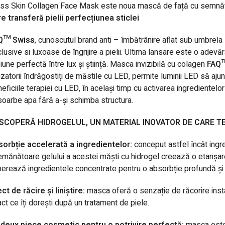
ass Skin Collagen Face Mask este noua mască de față cu semnă
e transferă pielii perfecțiunea sticlei
Q™ Swiss
, cunoscutul brand anti – îmbătrânire aflat sub umbrel
lusive si luxoase de îngrijire a pielii. Ultima lansare este o adev
iune perfectă între lux și știință. Masca invizibilă cu colagen
FAQ™
lizatorii îndrăgostiți de măstile cu LED, permite luminii LED să aj
eficiile terapiei cu LED, în același timp cu activarea ingredientelo
oarbe apa fără a-și schimba structura.
SCOPERĂ HIDROGELUL, UN MATERIAL INOVATOR DE CARE TE 
sorbție accelerată a ingredientelor:
conceput astfel încât ingr
mănătoare gelului a acestei măști cu hidrogel creează o etanșare
berează ingredientele concentrate pentru o absorbție profundă și as
ct de răcire și liniștire:
masca oferă o senzație de răcorire instan
ct ce îți dorești după un tratament de piele.
 deux piece cosmetic pentru o potrivire perfectă:
masca este