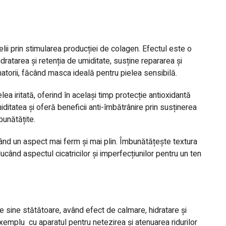
ielii prin stimularea producției de colagen. Efectul este o
dratarea și retenția de umiditate, susține repararea și
matorii, făcând masca ideală pentru pielea sensibilă.
a iritată, oferind în același timp protecție antioxidantă
iditatea și oferă beneficii anti-îmbătrânire prin susținerea
bunătățite.
vând un aspect mai ferm și mai plin. Îmbunătățește textura
ducând aspectul cicatricilor și imperfecțiunilor pentru un ten
de sine stătătoare, având efect de calmare, hidratare și
 exemplu
cu aparatul pentru netezirea și atenuarea ridurilor