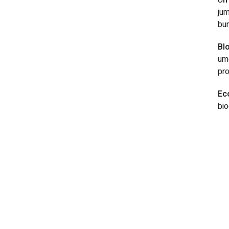
jum
bun
Bl
ume
pr
Ec
bio