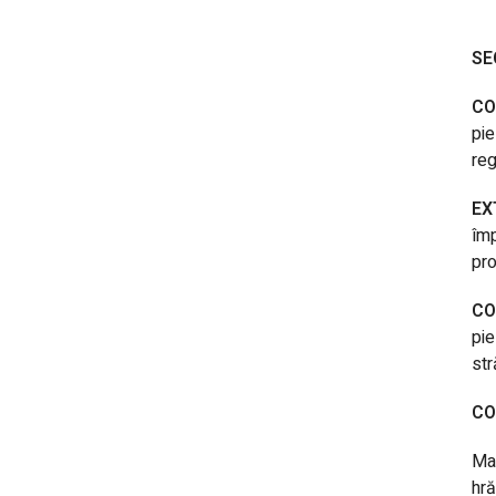
SE
CO
pie
reg
EX
împ
pro
CO
pie
str
CO
Ma
hră