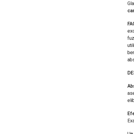
Gl
car
FA
exc
fuz
uti
ben
abs
DE
Ab
ase
eli
Efe
Exa
U
n