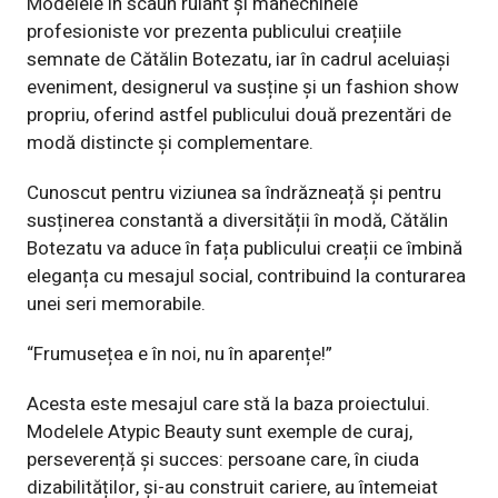
Modelele în scaun rulant și manechinele
profesioniste vor prezenta publicului
creațiile
semnate de Cătălin Botezatu, iar în cadrul aceluiași
eveniment,
designerul va susține și un fashion show
propriu, oferind astfel publicului două
prezentări de
modă distincte și complementare.
Cunoscut pentru viziunea sa îndrăzneață și pentru
susținerea constantă a
diversității în modă, Cătălin
Botezatu va aduce în fața publicului creații ce îmbină
eleganța cu mesajul social, contribuind la conturarea
unei seri memorabile.
“Frumusețea e în noi, nu în aparențe!”
Acesta este mesajul care stă la baza proiectului.
Modelele Atypic Beauty sunt
exemple de curaj,
perseverență și succes: persoane care, în ciuda
dizabilităților,
și-au construit cariere, au întemeiat