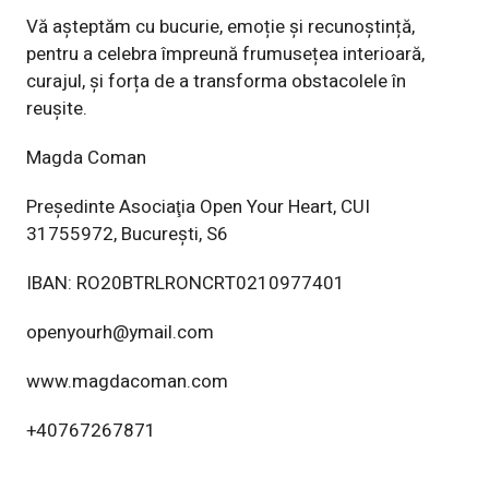
Vă așteptăm cu bucurie, emoție și recunoștință,
pentru a celebra împreună
frumusețea interioară,
curajul, și forța de a transforma obstacolele în
reușite.
Magda Coman
Preşedinte Asociaţia Open Your Heart, CUI
31755972, Bucureşti, S6
IBAN: RO20BTRLRONCRT0210977401
openyourh@ymail.com
www.magdacoman.com
+40767267871