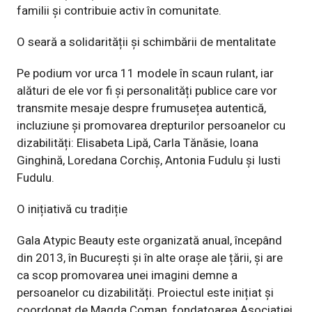
familii și contribuie activ în comunitate.
O seară a solidarității și schimbării de mentalitate
Pe podium vor urca 11 modele în scaun rulant, iar
alături de ele vor fi și
personalități publice care vor
transmite mesaje despre frumusețea autentică,
incluziune și promovarea drepturilor persoanelor cu
dizabilități:
Elisabeta Lipă, Carla Tănăsie, Ioana
Ginghină, Loredana Corchiş, Antonia Fudulu
și Iusti
Fudulu.
O inițiativă cu tradiție
Gala Atypic Beauty este organizată anual, începând
din 2013, în București și în
alte orașe ale țării, și are
ca scop promovarea unei imagini demne a
persoanelor
cu dizabilități. Proiectul este inițiat și
coordonat de Magda Coman, fondatoarea
Asociației