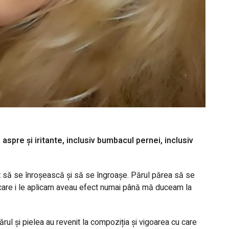
 aspre și iritante, inclusiv bumbacul pernei, inclusiv
put să se înroșească și să se îngroașe. Părul părea să se
 pe care i le aplicam aveau efect numai până mă duceam la
ul și pielea au revenit la compoziția și vigoarea cu care