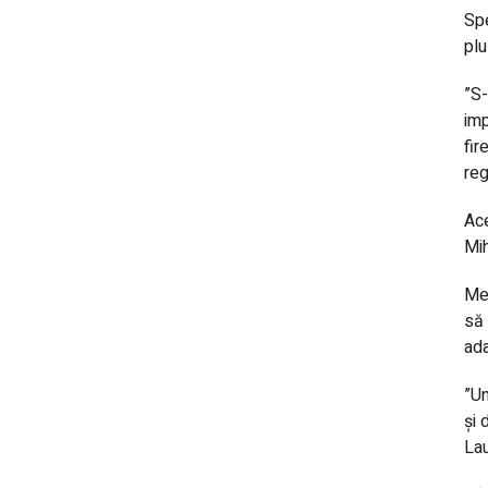
Spe
plu
”S-
imp
fir
reg
Ac
Mih
Med
să 
ada
”Un
și 
Lau