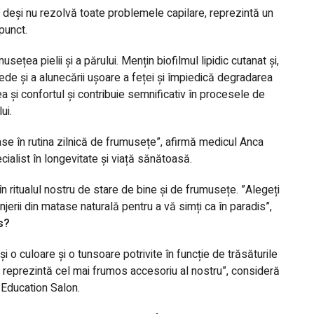
, deși nu rezolvă toate problemele capilare, reprezintă un
 punct.
sețea pielii și a părului. Mențin biofilmul lipidic cutanat și,
netede și a alunecării ușoare a feței și împiedică degradarea
a și confortul și contribuie semnificativ în procesele de
ui.
se în rutina zilnică de frumusețe”, afirmă medicul Anca
cialist în longevitate și viață sănătoasă.
 ritualul nostru de stare de bine și de frumusețe. ”Alegeți
njerii din
matase naturală
pentru a vă simți ca în paradis”,
s?
și o culoare și o tunsoare potrivite în funcție de trăsăturile
ul reprezintă cel mai frumos accesoriu al nostru”, consideră
 Education Salon.