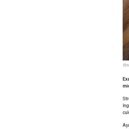
fb
Exa
mic
Str
îng
cul
Așa