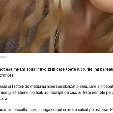
tmdn
ct așa mi-am spus într-o zi în care toate lucrurile îmi păreau
rofibra.
esul și factorii de mediu au hipersensibilizat pielea, care a înce
rașe și să atârne nici lipit, nici dezlipit de cap, iar tratamentele
care.
dar, am ascultat ce-mi striga corpul și m-am culcat pe mătase. Păr