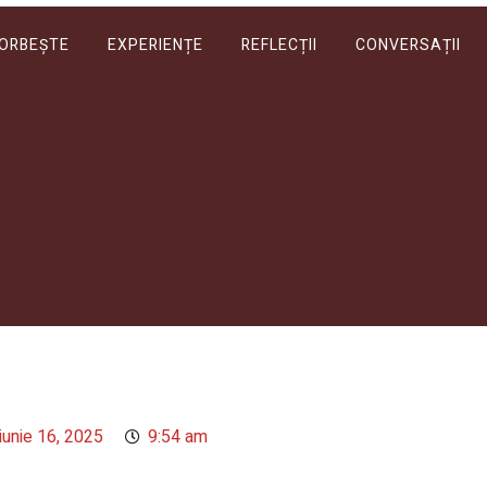
VORBEȘTE
EXPERIENȚE
REFLECȚII
CONVERSAȚII
iunie 16, 2025
9:54 am