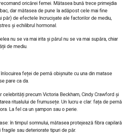
recomand oricărei femei. Mătasea bună trece primejdia
mbac, dar mătasea de pune la adăpost cele mai fine
i păr) de efectele încrucișate ale factorilor de mediu,
 stres și echilibrul hormonal.
ea nu se va mai irita și părul nu se va mai supăra, chiar
tății de mediu.
înlocuirea feței de pernă obișnuite cu una din matase
se pare ca da.
ar celebrități precum Victoria Beckham, Cindy Crawford și
rea ritualului de frumusețe. Un lucru e clar: fața de pernă
unora. La fel ca un șampon sau o perie.
ase: în timpul somnului, mătasea protejează fibra capilară
fragile sau deteriorate tipuri de păr.