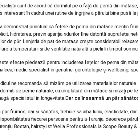
cialiștii sunt de acord că dormitul pe o față de pernă din mătase
s interesant în cadrul unei rutine de îngrijire a părului bine pusă la
a demonstrat punctual că fețele de pernă din m
ătase
mențin frumu
licit, hidratarea, previn apariția ridurilor fine datorită suprafeței 
elor de păr. Lenjeria de pat de mătase crește considerabil relaxare
lare a temperaturii și de ventilație naturală a pielii în timpul somnul
este efecte pledează pentru includerea
fețelor de perna
din măta
alcea, medic specialist în geriatrie, gerontologie și wellbeing, spe
icul ne recomandă să mizăm pe utilizarea materialelor naturale în
dormiți pe perne naturale, cu umplutură din
mătase
și mizați pe le
ugă specialistul în longevitate.
Dar ce înseamnă un păr sănăto
 păr frumos, dar și sănătos, trebuie sa aiba luciu, elasticitate, dar 
disponibilitatea fiecarei persoane pentru a-l aranja, deoarece păr
rențiu Bostan, hairstylist Wella Professionals la Scope Beauty &