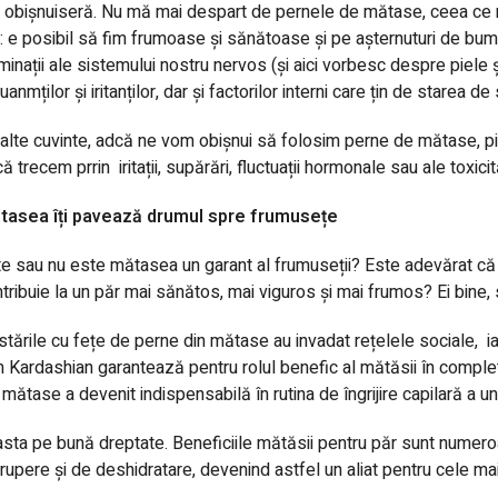
obișnuiseră. Nu mă mai despart de pernele de mătase, ceea ce 
: e posibil să fim frumoase și sănătoase și pe așternuturi de bu
minații ale sistemului nostru nervos (și aici vorbesc despre piele ș
uanmților și iritanților, dar și factorilor interni care țin de starea de
alte cuvinte, adcă ne vom obișnui să folosim perne de mătase, piel
ă trecem prrin iritații, supărări, fluctuații hormonale sau ale toxici
tasea îți pavează drumul spre frumusețe
e sau nu este mătasea un garant al frumuseții? Este adevărat că 
tribuie la un păr mai sănătos, mai viguros și mai frumos? Ei bine, 
tările cu fețe de perne din mătase au invadat rețelele sociale,
i
 Kardashian garantează pentru rolul benefic al mătăsii în completa
 mătase a devenit indispensabilă în rutina de îngrijire capilară a 
asta pe bună dreptate. Beneficiile mătăsii pentru păr sunt numero
rupere și de deshidratare, devenind astfel un aliat pentru cele mai 