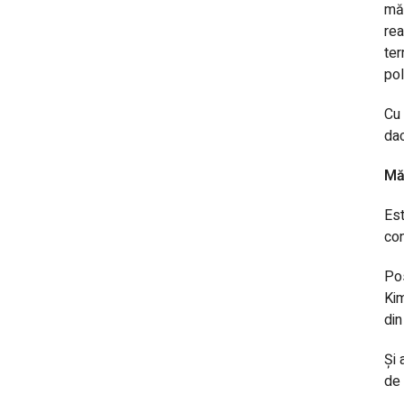
mă 
rea
ter
pol
Cu 
dac
Mă
Est
con
Pos
Kim
din
Și 
de 