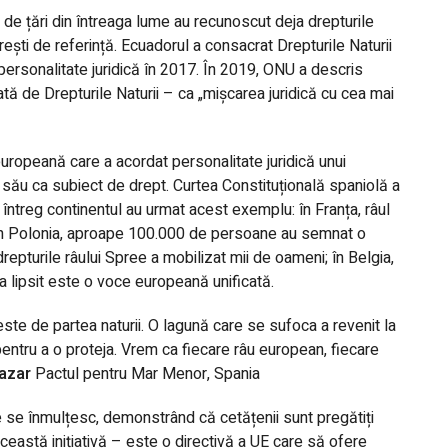
de țări din întreaga lume au recunoscut deja drepturile
orești de referință. Ecuadorul a consacrat Drepturile Naturii
personalitate juridică în 2017. În 2019, ONU a descris
ă de Drepturile Naturii – ca „mișcarea juridică cu cea mai
uropeană care a acordat personalitate juridică unui
său ca subiect de drept. Curtea Constituțională spaniolă a
întreg continentul au urmat acest exemplu: în Franța, râul
; în Polonia, aproape 100.000 de persoane au semnat o
epturile râului Spree a mobilizat mii de oameni; în Belgia,
a lipsit este o voce europeană unificată.
ste de partea naturii. O lagună care se sufoca a revenit la
entru a o proteja. Vrem ca fiecare râu european, fiecare
lazar
Pactul pentru Mar Menor, Spania
ure se înmulțesc, demonstrând că cetățenii sunt pregătiți
astă inițiativă – este o directivă a UE care să ofere