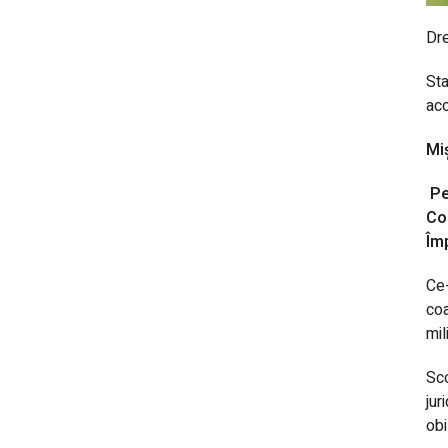
Dre
Sta
aco
Mi
Pe
Co
Îm
Ce-
coa
mil
Sco
jur
obi