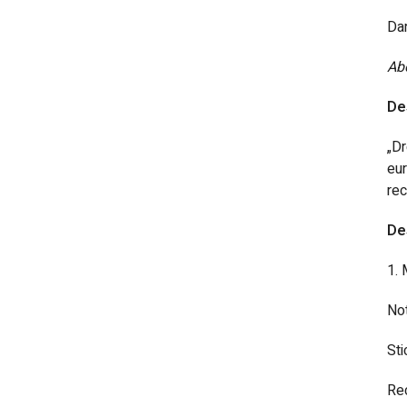
Dan
Abo
Des
„Dr
eur
rec
De
1. 
Not
Sti
Rec