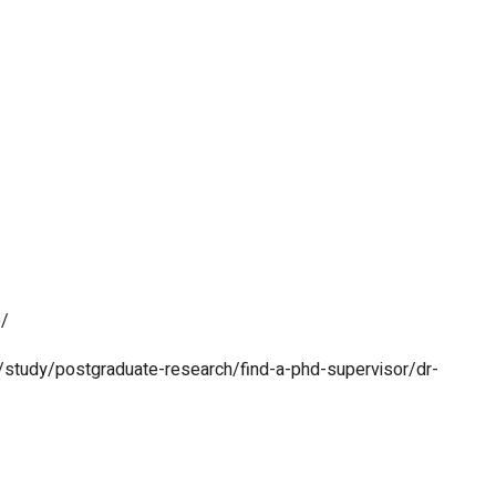
o/
/study/postgraduate-research/find-a-phd-supervisor/dr-