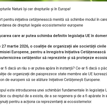
pturile Naturii își cer drepturile și în Europa!
rt pentru inițiativa cetățenească menită să schimbe modul în care
rdarea de drepturi legale ecosistemelor europene
șcarea care ar putea schimba definitiv legislația UE în dome
 27 martie 2026, o coaliție de organizații ale societății civil
misiei Europene, pentru a înregistra Inițiativa Cetățenească 
puternicirea cetățenilor să reprezinte și să protejeze ecosi
ar fi dacă un râu s-ar putea apăra în instanță? Ce-ar fi dacă o păd
liție de organizații din paisprezece state membre ale UE lucrează p
ion de europeni să se alăture Inițiativei Cetățenești Europene.
pul este introducerea unei schimbări fundamentale în legislația U
idice cu dreptul de a exista, de a se regenera și de a fi apărate în
șnuiți pentru a acționa ca reprezentanți ai ecosistemelor.