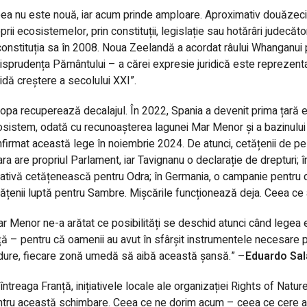
ea nu este nouă, iar acum prinde amploare. Aproximativ douăzeci 
prii ecosistemelor, prin constituții, legislație sau hotărâri judecăt
constituția sa în 2008. Noua Zeelandă a acordat râului Whanganui 
isprudența Pământului – a cărei expresie juridică este reprezentat
idă creștere a secolului XXI”.
opa recuperează decalajul. În 2022, Spania a devenit prima țară e
sistem, odată cu recunoașterea lagunei Mar Menor și a bazinului 
firmat această lege în noiembrie 2024. De atunci, cetățenii de pe 
ra are propriul Parlament, iar Tavignanu o declarație de drepturi
țiativă cetățenească pentru Odra; în Germania, o campanie pentru dr
ățenii luptă pentru Sambre. Mișcările funcționează deja. Ceea ce 
r Menor ne-a arătat ce posibilități se deschid atunci când legea e
ță – pentru că oamenii au avut în sfârșit instrumentele necesare p
ure, fiecare zonă umedă să aibă această șansă.” –
Eduardo Sa
 întreaga Franță, inițiativele locale ale organizației Rights of Nat
tru această schimbare. Ceea ce ne dorim acum – ceea ce cere ace