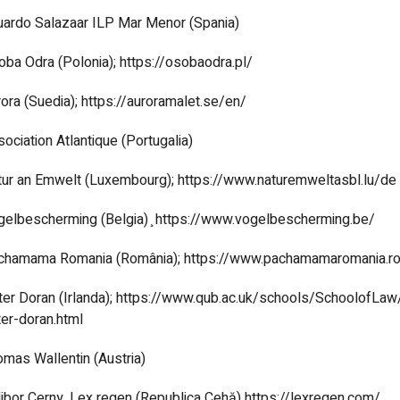
uardo Salazaar ILP Mar Menor (Spania)
ba Odra (Polonia); https://osobaodra.pl/
ora (Suedia); https://auroramalet.se/en/
ociation Atlantique (Portugalia)
tur an Emwelt (Luxembourg); https://www.naturemweltasbl.lu/de
gelbescherming (Belgia) ̧ https://www.vogelbescherming.be/
chamama Romania (România); https://www.pachamamaromania.r
ter Doran (Irlanda); https://www.qub.ac.uk/schools/SchoolofLaw
er-doran.html
mas Wallentin (Austria)
ibor Cerny, Lex regen (Republica Cehă) https://lexregen.com/