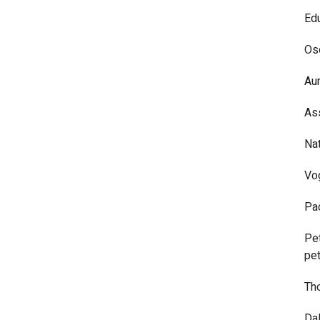
Ed
Oso
Aur
Ass
Na
Vo
Pa
Pe
pet
Tho
Dal