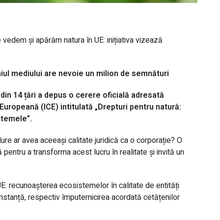
 vedem și apărăm natura în UE: inițiativa vizează
niul mediului are nevoie un milion de semnături
e din 14 țări a depus o cerere oficială adresată
Europeană (ICE) intitulată „Drepturi pentru natură:
stemele”.
ure ar avea aceeași calitate juridică ca o corporație? O
entru a transforma acest lucru în realitate și invită un
E: recunoașterea ecosistemelor în calitate de entități
 instanță, respectiv împuternicirea acordată cetățenilor