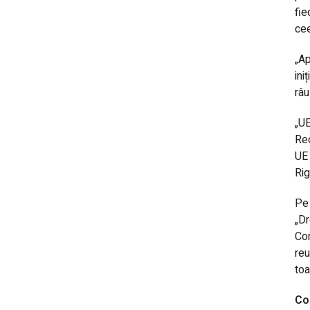
fie
cee
„Ap
ini
râu
„UE
Rec
UE 
Rig
Pe 
„Dr
Com
reu
toa
Co