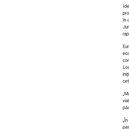
Ide
pro
în 
Jur
rap
Eur
eco
con
Loa
ini
cet
„Ma
via
păd
„În
pen