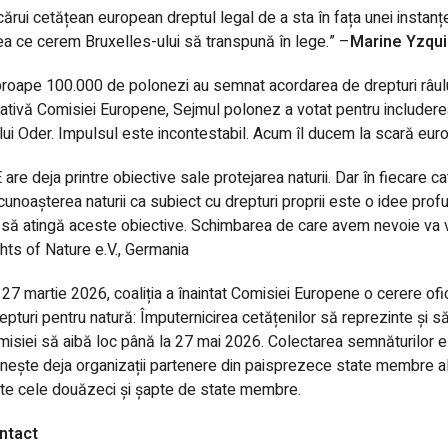
cărui cetățean european dreptul legal de a sta în fața unei instan
a ce cerem Bruxelles-ului să transpună în lege.” –
Marine Yzqu
roape 100.000 de polonezi au semnat acordarea de drepturi râului
țiativă Comisiei Europene, Sejmul polonez a votat pentru includerea
lui Oder. Impulsul este incontestabil. Acum îl ducem la scară eur
 are deja printre obiective sale protejarea naturii. Dar în fiecar
unoașterea naturii ca subiect cu drepturi proprii este o idee prof
să atingă aceste obiective. Schimbarea de care avem nevoie va v
hts of Nature e.V., Germania
27 martie 2026, coaliția a înaintat Comisiei Europene o cerere oficial
epturi pentru natură: Împuternicirea cetățenilor să reprezinte și
isiei să aibă loc până la 27 mai 2026. Colectarea semnăturilor es
nește deja organizații partenere din paisprezece state membre a
te cele douăzeci și șapte de state membre.
ntact