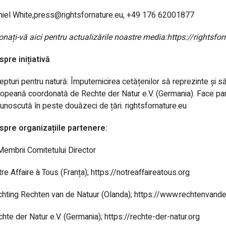
iel White,
press@rightsfornature.eu
, +49 176 62001877
nați-vă aici pentru actualizările noastre media:
https://rightsfo
pre inițiativă
epturi pentru natură: Împuternicirea cetățenilor să reprezinte și 
opeană coordonată de Rechte der Natur e.V. (Germania). Face parte
unoscută în peste douăzeci de țări.
rightsfornature.eu
spre organizațiile partenere:
Membrii Comitetului Director
re Affaire à Tous (Franța); https://notreaffaireatous.org
chting Rechten van de Natuur (Olanda); https://www.rechtenvande
hte der Natur e.V. (Germania); https://rechte-der-natur.org