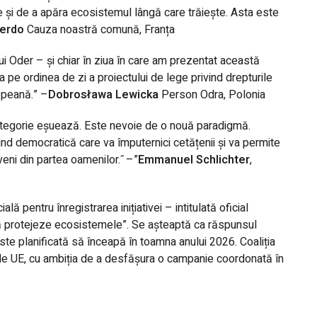
țe și de a apăra ecosistemul lângă care trăiește. Asta este
ierdo
Cauza noastră comună, Franța
 Oder – și chiar în ziua în care am prezentat această
 pe ordinea de zi a proiectului de lege privind drepturile
opeană.” –
Dobrosława Lewicka
Person Odra, Polonia
e categorie eșuează. Este nevoie de o nouă paradigmă.
und democratică care va împuternici cetățenii și va permite
eni din partea oamenilor.˝–”
Emmanuel Schlichter
,
ă pentru înregistrarea inițiativei – intitulată oficial
 să protejeze ecosistemele”. Se așteaptă ca răspunsul
te planificată să înceapă în toamna anului 2026. Coaliția
le UE, cu ambiția de a desfășura o campanie coordonată în