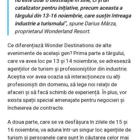
nu este doar o destinație în sine, ci și un
catalizator pentru inițiative, precum aceasta a
târgului din 13-16 noiembrie, care susțin întreaga
industrie a turismului”,
spune Darius Mârza,
proprietarul Wonderland Resort.
Ce diferențiază Wonder Destinations de alte
evenimente de același gen? Prima parte a târgului,
care va avea loc pe 13 și 14 noiembrie, se adresează
agențiilor de turism și profesioniștilor din industrie.
Aceștia vor avea ocazia să interacționeze cu alți
profesioniști din domeniu, să lege noi relații de
afaceri și să facă schimb de experiență. În plus, vor
exista spații special amenajate pentru negocieri și
încheierea de contracte.
A doua parte, care se va desfășura în zilele de 15 și
16 noiembrie, va aduna într-un singur loc agențiile de
turism și persoanele care sunt în căutarea celor mai