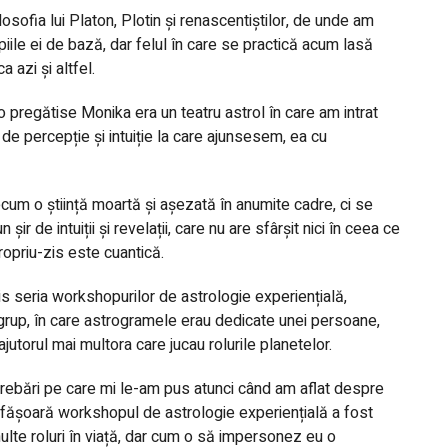
sofia lui Platon, Plotin și renascentiștilor, de unde am
ipiile ei de bază, dar felul în care se practică acum lasă
 azi și altfel.
o pregătise Monika era un teatru astrol în care am intrat
de percepție și intuiție la care ajunsesem, ea cu
cum o știință moartă și așezată în anumite cadre, ci se
r de intuiții și revelații, care nu are sfârșit nici în ceea ce
ropriu-zis este cuantică.
 seria workshopurilor de astrologie experiențială,
grup, în care astrogramele erau dedicate unei persoane,
ajutorul mai multora care jucau rolurile planetelor.
trebări pe care mi le-am pus atunci când am aflat despre
fășoară workshopul de astrologie experiențială a fost
multe roluri în viață, dar cum o să impersonez eu o