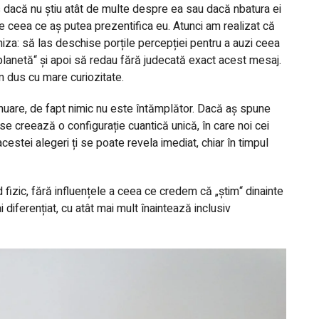
 dacă nu știu atât de multe despre ea sau dacă nbatura ei
 ceea ce aș putea prezentifica eu. Atunci am realizat că
za: să las deschise porțile percepției pentru a auzi ceea
lanetă“ și apoi să redau fără judecată exact acest mesaj.
 dus cu mare curiozitate.
ntinuare, de fapt nimic nu este întămplător. Dacă aș spune
se creează o configurație cuantică unică, în care noi cei
estei alegeri ți se poate revela imediat, chiar în timpul
 fizic, fără influențele a ceea ce credem că „știm“ dinainte
diferențiat, cu atât mai mult înaintează inclusiv