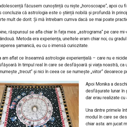
adolescență făcusem cunoștință cu niște „horoscoape“, apoi cu filo
s concluzia că astrologia este o știință nobilă și profundă în princ
rte mult de dorit. Și mă întrebam cumva dacă se mai poate practica
bine, răspunsul se afla chiar în fața mea: „astrograma“ pe care mi-
ndouă. Metoda era experiența, uneltele eram chiar noi, cu gradul 
ceperea șamanică, eu cu o imensă curiozitate.
 am aflat ce înseamnă astrologie experiențială – care nu e nicide
fășoară în timpul real în care se desfășoară și viața noastră, ca un și
numește „trecut“ și nici în ceea ce se numește „viitor“ deoarece p
Apoi Monika a deschis
desfășurate lunar în 
dar erau realizate cu 
Una dintre primele în
modul în care se des
chiar asta: am jucat 