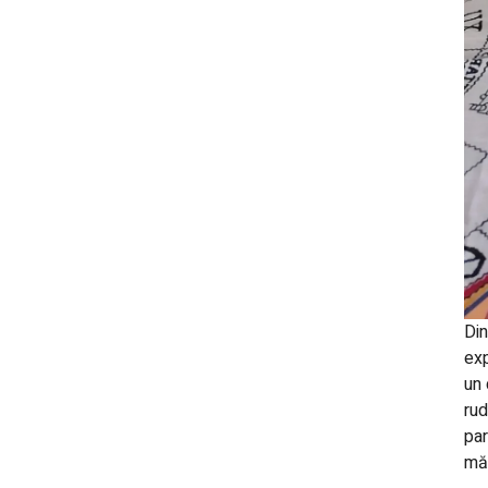
Din
exp
un 
rud
par
mă 