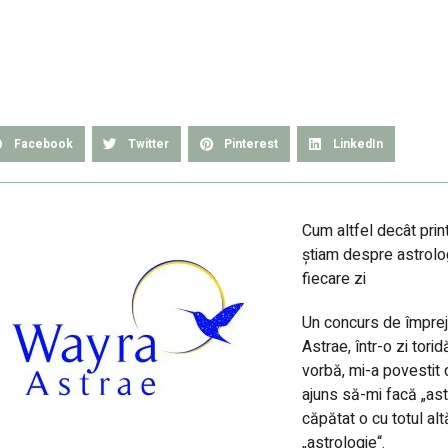
Facebook
Twitter
Pinterest
LinkedIn
Cum altfel decât prin
știam despre astrolog
fiecare zi
Un concurs de împrej
Astrae, într-o zi tor
vorbă, mi-a povestit
ajuns să-mi facă „ast
căpătat o cu totul al
„astrologie“.