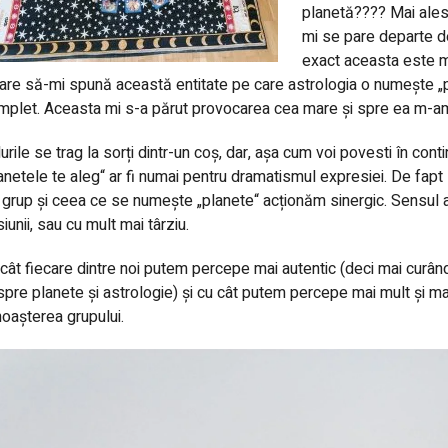
planetă???? Mai ales
mi se pare departe de
exact aceasta este mi
are să-mi spună această entitate pe care astrologia o numește „p
plet. Aceasta mi s-a părut provocarea cea mare și spre ea m-am
urile se trag la sorți dintr-un coș, dar, așa cum voi povesti în co
anetele te aleg“ ar fi numai pentru dramatismul expresiei. De fapt 
 grup și ceea ce se numește „planete“ acționăm sinergic. Sensul ac
iunii, sau cu mult mai târziu.
cât fiecare dintre noi putem percepe mai autentic (deci mai curând
pre planete și astrologie) și cu cât putem percepe mai mult și mai 
oașterea grupului.