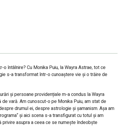
tr-o întâlnire? Cu Monika Puiu, la Wayra Astrae, tot ce
ie s-a transformat într-o cunoaștere vie și o trăire de
urări și persoane providențiale m-a condus la Wayra
idă de vară. Am cunoscut-o pe Monika Puiu, am stat de
 despre drumul ei, despre astrologie și șamanism. Așa am
rograma“ și aici scena s-a transfigurat cu totul și am
tă privire asupra a ceea ce se numește îndeobște