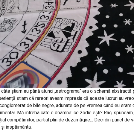
 câte știam eu până atunci „astrograma“ era o schemă abstractă pe
eriență știam că rareori aveam impresia că aceste lucruri au vreo
conglomerat de bile negre, adunate de pe vremea când eu eram co
imentar. Mă întreba câte o doamnă: ce zodie ești? Rac, spuneam, 
țial compătimitor, parțial plin de dezamăgire… Deci din punct de v
și înspăimânta.