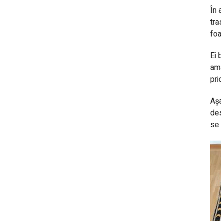
În 
tra
foa
Ei 
amâ
pri
Așa
des
se 