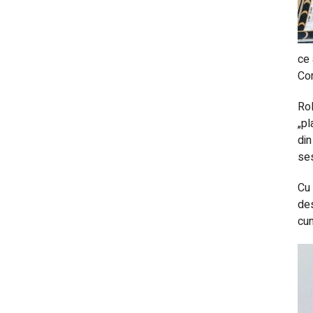
ce 
Com
Rol
„pl
din
ses
Cu 
des
cun