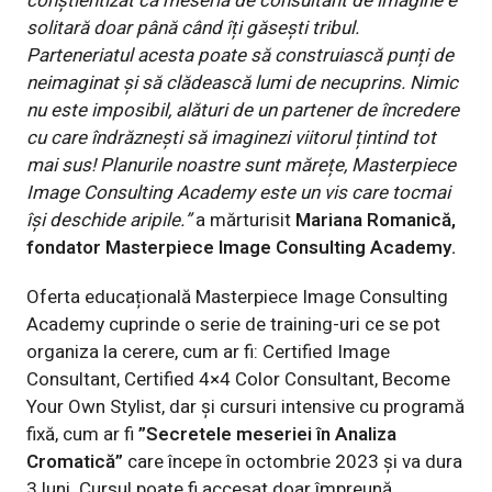
conștientizat că meseria de consultant de imagine e
solitară doar până când îți găseşti tribul.
Parteneriatul acesta poate să construiască punți de
neimaginat și să clădească lumi de necuprins. Nimic
nu este imposibil, alături de un partener de încredere
cu care îndrăznești să imaginezi viitorul țintind tot
mai sus! Planurile noastre sunt mărețe, Masterpiece
Image Consulting Academy este un vis care tocmai
își deschide aripile.”
a mărturisit
Mariana Romanică,
fondator Masterpiece Image Consulting Academy.
Oferta educațională Masterpiece Image Consulting
Academy cuprinde o serie de training-uri ce se pot
organiza la cerere, cum ar fi: Certified Image
Consultant, Certified 4×4 Color Consultant, Become
Your Own Stylist, dar și cursuri intensive cu programă
fixă, cum ar fi
”Secretele meseriei în Analiza
Cromatică”
care începe în octombrie 2023 și va dura
3 luni. Cursul poate fi accesat doar împreună