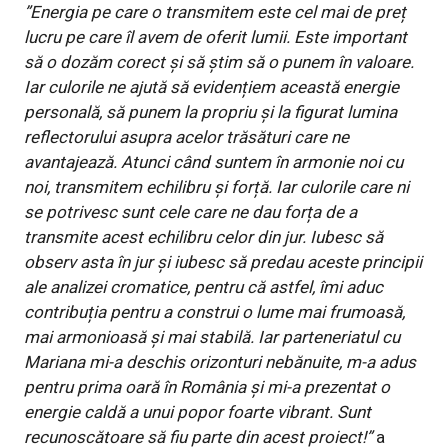
”Energia pe care o transmitem este cel mai de preț
lucru pe care îl avem de oferit lumii. Este important
să o dozăm corect și să știm să o punem în valoare.
Iar culorile ne ajută să evidențiem această energie
personală, să punem la propriu și la figurat lumina
reflectorului asupra acelor trăsături care ne
avantajează. Atunci când suntem în armonie noi cu
noi, transmitem echilibru și forță. Iar culorile care ni
se potrivesc sunt cele care ne dau forța de a
transmite acest echilibru celor din jur. Iubesc să
observ asta în jur și iubesc să predau aceste principii
ale analizei cromatice, pentru că astfel, îmi aduc
contribuția pentru a construi o lume mai frumoasă,
mai armonioasă și mai stabilă. Iar parteneriatul cu
Mariana mi-a deschis orizonturi nebănuite, m-a adus
pentru prima oară în România și mi-a prezentat o
energie caldă a unui popor foarte vibrant. Sunt
recunoscătoare să fiu parte din acest proiect!”
a