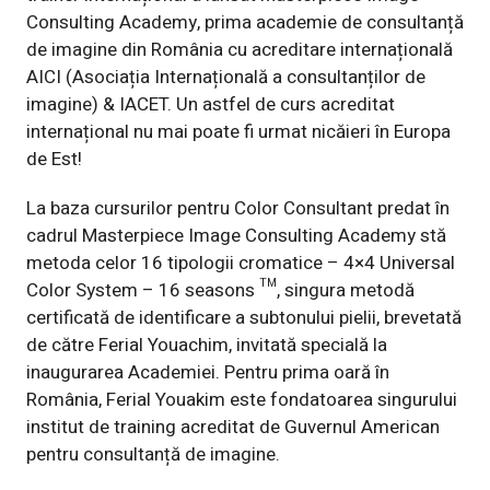
Consulting Academy, prima academie de consultanță
de imagine din România cu acreditare internațională
AICI (Asociația Internațională a consultanților de
imagine) & IACET. Un astfel de curs acreditat
internațional nu mai poate fi urmat nicăieri în Europa
de Est!
La baza cursurilor pentru Color Consultant predat în
cadrul Masterpiece Image Consulting Academy stă
metoda celor 16 tipologii cromatice – 4×4 Universal
Color System – 16 seasons ™️, singura metodă
certificată de identificare a subtonului pielii, brevetată
de către
Ferial Youachim
, invitată specială la
inaugurarea Academiei. Pentru prima oară în
România, Ferial Youakim este fondatoarea singurului
institut de training acreditat de Guvernul American
pentru consultanță de imagine.