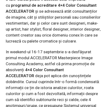
cu
programul de acreditare 4×4 Color Consultant
ACCELERATOR
și se adresează atât consultanților
de imagine, cât și stiliștilor personali sau consilierilor
vestimentari, dar și celor care sunt designeri, make-
up artist, hair stylist, floral designer, interior designer,
content creator sau orice domeniu conex în care se
lucrează cu palete cromatice și culoare.
In weekend-ul 16-17 septembrie s-a desfășurat
primul modul ACCELERATOR Masterpiece Image
Consulting Academy, astfel că prima promoție de
absolvenți
4×4 Color Consultant
ACCELERATOR
deja pot aplica din cunoștințele
dobândite. Cursul cuprinde într-o formă condensată:
informații ce țin de istoria analizei culorilor, roata
culorilor și cum a fost dezvoltată, informații despre
cum să identifici subtonurile reci și calde, cele 4
anotimpuri/grupe, ce presupune Sistemul universal