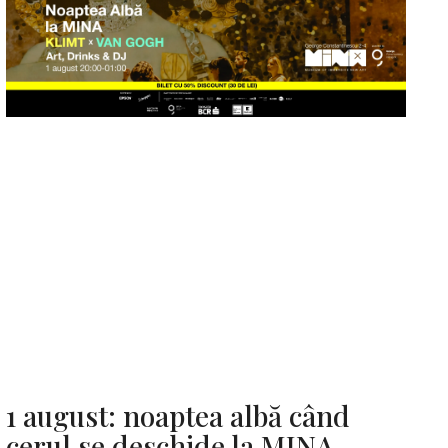
1 august: noaptea albă când
cerul se deschide la MINA