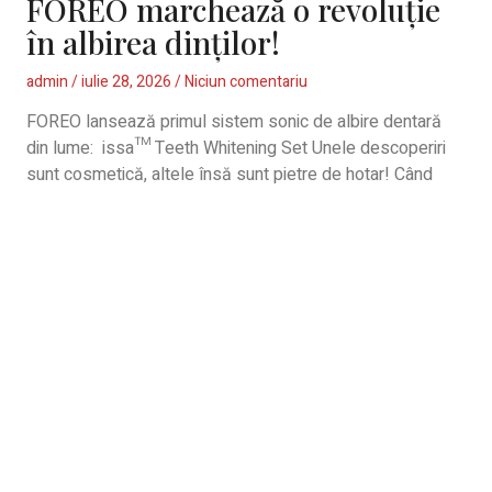
FOREO marchează o revoluție
în albirea dinților!
admin
iulie 28, 2026
Niciun comentariu
FOREO lansează primul sistem sonic de albire dentară
din lume: issa™ Teeth Whitening Set Unele descoperiri
sunt cosmetică, altele însă sunt pietre de hotar! Când