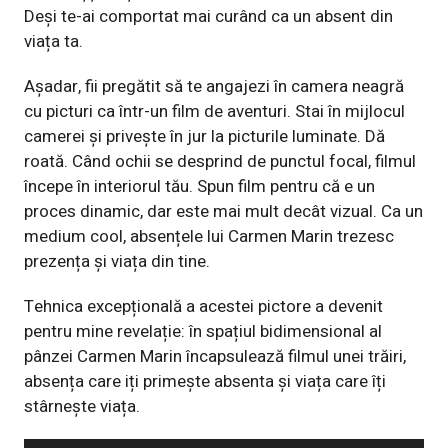
Deși te-ai comportat mai curând ca un absent din
viața ta.
Așadar, fii pregătit să te angajezi în camera neagră
cu picturi ca într-un film de aventuri. Stai în mijlocul
camerei și privește în jur la picturile luminate. Dă
roată. Când ochii se desprind de punctul focal, filmul
începe în interiorul tău. Spun film pentru că e un
proces dinamic, dar este mai mult decât vizual. Ca un
medium cool, absențele lui Carmen Marin trezesc
prezența și viața din tine.
Tehnica excepțională a acestei pictore a devenit
pentru mine revelație: în spațiul bidimensional al
pânzei Carmen Marin încapsulează filmul unei trăiri,
absența care iți primește absenta și viața care îți
stârnește viața.