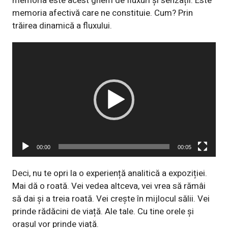
memoria este acest ghem de fluxuri și senzații. Este
memoria afectivă care ne constituie. Cum? Prin
trăirea dinamică a fluxului.
Player
video
00:00
00:05
Deci, nu te opri la o experiență analitică a expoziției.
Mai dă o roată. Vei vedea altceva, vei vrea să rămâi
să dai și a treia roată. Vei crește în mijlocul sălii. Vei
prinde rădăcini de viață. Ale tale. Cu tine orele și
orașul vor prinde viață.