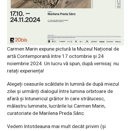
Carmen Marin expune pictură la Muzeul Național de
artă Contemporană între 17 octombrie și 24
noiembrie 2024. Un lucru vă spun, după vernisaj: nu
ratați experiența!
Alegeți ceasurile scăldate în lumină de după miezul
zilei și urmăriți dialogul între lumina orbitoare de
afară și întunericul grăitor în care strălucesc,
măîastru luminate, lucrările lui Carmen Marin,
curatoriate de Marilena Preda Sânc.
Vedem întotdeauna mai mult decât privim (și