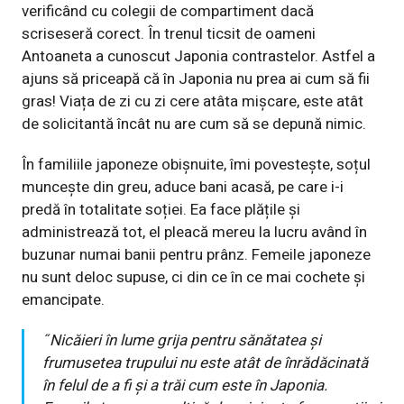
verificând cu colegii de compartiment dacă
scriseseră corect. În trenul ticsit de oameni
Antoaneta a cunoscut Japonia contrastelor. Astfel a
ajuns să priceapă că în Japonia nu prea ai cum să fii
gras! Viața de zi cu zi cere atâta mișcare, este atât
de solicitantă încât nu are cum să se depună nimic.
În familiile japoneze obișnuite, îmi povestește, soțul
muncește din greu, aduce bani acasă, pe care i-i
predă în totalitate soției. Ea face plățile și
administrează tot, el pleacă mereu la lucru având în
buzunar numai banii pentru prânz. Femeile japoneze
nu sunt deloc supuse, ci din ce în ce mai cochete și
emancipate.
˝Nicăieri în lume grija pentru sănătatea și
frumusetea trupului nu este atât de înrădăcinată
în felul de a fi și a trăi cum este în Japonia.