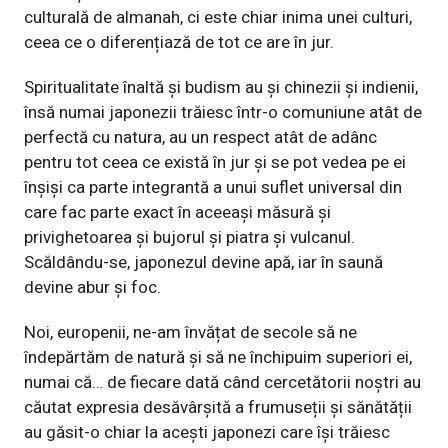
culturală de almanah, ci este chiar inima unei culturi,
ceea ce o diferențiază de tot ce are în jur.
Spiritualitate înaltă și budism au și chinezii și indienii,
însă numai japonezii trăiesc într-o comuniune atât de
perfectă cu natura, au un respect atât de adânc
pentru tot ceea ce există în jur și se pot vedea pe ei
înșiși ca parte integrantă a unui suflet universal din
care fac parte exact în aceeași măsură și
privighetoarea și bujorul și piatra și vulcanul.
Scăldându-se, japonezul devine apă, iar în saună
devine abur și foc.
Noi, europenii, ne-am învățat de secole să ne
îndepărtăm de natură și să ne închipuim superiori ei,
numai că… de fiecare dată când cercetătorii noștri au
căutat expresia desăvârșită a frumuseții și sănătății
au găsit-o chiar la acești japonezi care își trăiesc