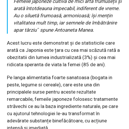
Femeile japoneze cultivă de mici arta frumuseții și
arată întotdeauna impecabil, indiferent de vreme.
Au o siluetă frumoasă, armonioasă; își mențin
vitalitatea mult timp, iar semnele de îmbătrânire
apar târziu˝ spune Antoaneta Manea.
Acest lucru este demonstrat și de statisticile care
arată ca Japonia este țara cu cea mai scăzută rată a
obezitatii din lumea industrializată (3%) și cea mai
ridicata speranta de viata la femei (85 de ani).
Pe langa alimentatia foarte sanatoasa (bogata in
peste, legume si cereale), care este una din
principalele surse pentru aceste rezultate
remarcabile, femeile japoneze folosesc tratamente
străvechi ce au la baza ingrediente naturale, pe care
cu ajutorul tehnologiei le-au transformat în
adevărate substanțe binefăcătoare, cu acțiune
intensă si imediată.