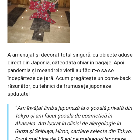
A amenajat și decorat totul singură, cu obiecte aduse
direct din Japonia, câteodată chiar în bagaje. Apoi
pandemia și meandrele vieții au făcut-o să se
îndepărteze de țară. Acum pregătește un come-back
răsunător, cu tehnici de frumusețe japoneze
updatate!
˝
Am învățat limba japoneză la o școală privată din
Tokyo și am făcut școala de cosmetică în
Akasaka. Am lucrat în clinici de alergologie în
Ginza și Shibuya, Hiroo, cartiere selecte din Tokyo.
După mai bine de 15 ani pe meleaguri japoneze,