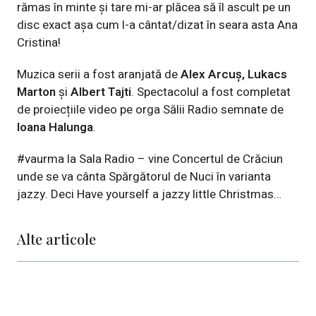
rămas în minte și tare mi-ar plăcea să îl ascult pe un
disc exact așa cum l-a cântat/dizat în seara asta Ana
Cristina!
Muzica serii a fost aranjată de
Alex Arcuș, Lukacs
Marton
și
Albert Tajti
. Spectacolul a fost completat
de proiecțiile video pe orga Sălii Radio semnate de
Ioana Halunga
.
#vaurma la Sala Radio – vine Concertul de Crăciun
unde se va cânta Spărgătorul de Nuci în varianta
jazzy. Deci Have yourself a jazzy little Christmas…
Alte articole