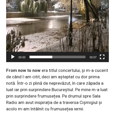
00:00
00:07
From now to now
era titlul concertului, și m-a cucerit
de când l-am citit, deci am așteptat cu dor prima
notă. Într-o zi plină de neprevăzut, în care zăpada a
luat iar prin surprindere Bucureștiul. Pe mine m-a luat
prin surprindere frumusețea. Pe drumul spre Sala
Radio am avut inspirația de a traversa Cișmigiul și
acolo m-am întâlnit cu frumusețea iernii.