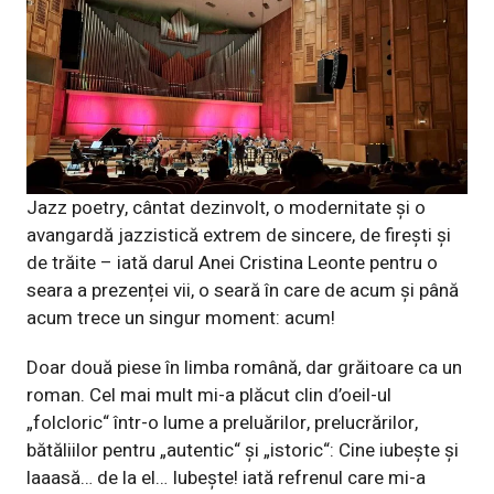
Jazz poetry, cântat dezinvolt, o modernitate și o
avangardă jazzistică extrem de sincere, de firești și
de trăite – iată darul Anei Cristina Leonte pentru o
seara a prezenței vii, o seară în care de acum și până
acum trece un singur moment: acum!
Doar două piese în limba română, dar grăitoare ca un
roman. Cel mai mult mi-a plăcut clin d’oeil-ul
„folcloric“ într-o lume a preluărilor, prelucrărilor,
bătăliilor pentru „autentic“ și „istoric“: Cine iubește și
laaasă… de la el… Iubește! iată refrenul care mi-a